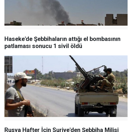
Haseke'de Şebbihaların attığı el bombasının
patlaması sonucu 1 sivil öldü
Rusya Hafter İçin Suriye'den Şebbiha Milisi