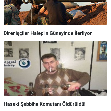
Direnişçiler Halep'in Güneyinde İlerliyor
Haseki Şebbiha Komutanı Öldürüldü!