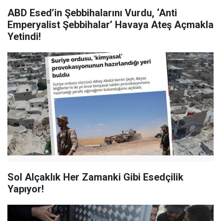
ABD Esed’in Şebbihalarını Vurdu, ‘Anti
Emperyalist Şebbihalar’ Havaya Ateş Açmakla
Yetindi!
Sol Alçaklık Her Zamanki Gibi Esedçilik
Yapıyor!