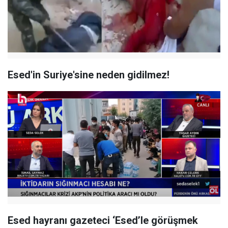
Esed'in Suriye'sine neden gidilmez!
Esed hayranı gazeteci ‘Esed’le görüşmek