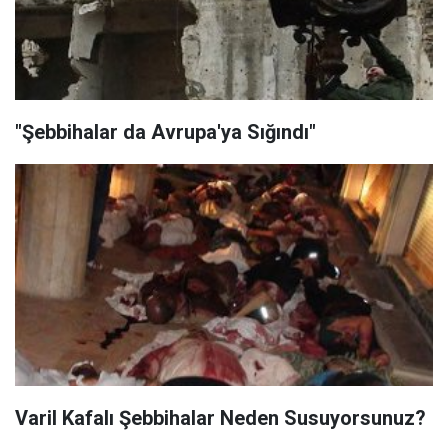
"Şebbihalar da Avrupa'ya Sığındı"
Varil Kafalı Şebbihalar Neden Susuyorsunuz?