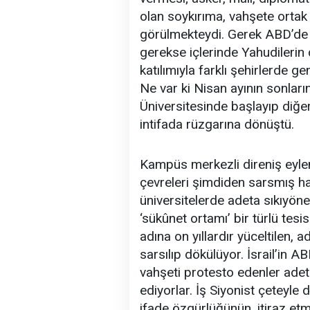
olan soykırıma, vahşete ortak
görülmekteydi. Gerek ABD’de
gerekse içlerinde Yahudilerin 
katılımıyla farklı şehirlerde ge
Ne var ki Nisan ayının sonlar
Üniversitesinde başlayıp diğer
intifada rüzgarına dönüştü.
Kampüs merkezli direniş eyle
çevreleri şimdiden sarsmış ha
üniversitelerde adeta sıkıyön
‘sükûnet ortamı’ bir türlü tes
adına on yıllardır yüceltilen, a
sarsılıp dökülüyor. İsrail’in A
vahşeti protesto edenler adeta
ediyorlar. İş Siyonist çeteyle
ifade özgürlüğünün, itiraz et