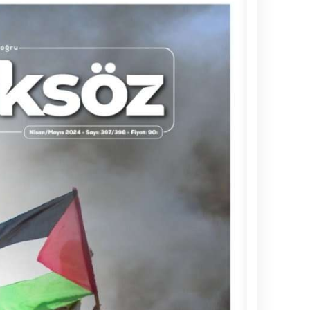
A
Y
G
M
H
E
E
O