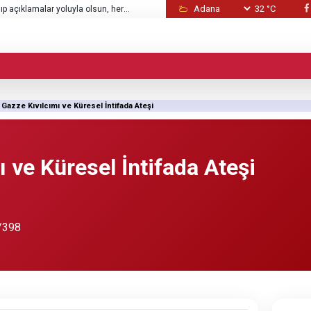
32 °C
düzenledi
“Şeytanlardan Süleyman için denize dalan 
da onun emrine verdik”
Gazze Kıvılcımı ve Küresel İntifada Ateşi
ı ve Küresel İntifada Ateşi
/398