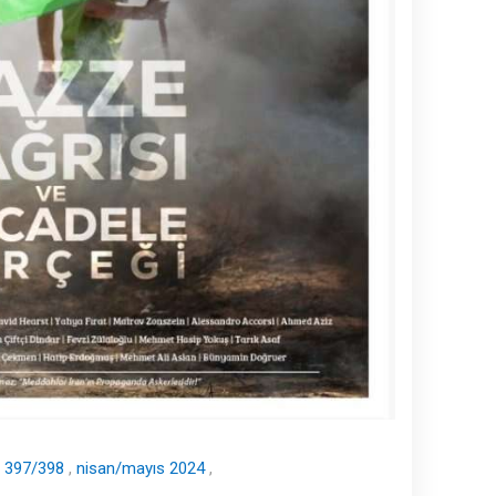
“
A
İ
S
A
K
P
G
S
 397/398
,
nisan/mayıs 2024
,
E