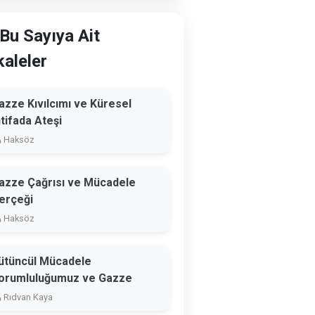
Bu Sayıya Ait
aleler
azze Kıvılcımı ve Küresel
ntifada Ateşi
Haksöz
azze Çağrısı ve Mücadele
erçeği
Haksöz
ütüncül Mücadele
orumluluğumuz ve Gazze
Rıdvan Kaya