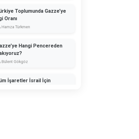
ürkiye Toplumunda Gazze’ye
lgi Oranı
Hamza Türkmen
azze’ye Hangi Pencereden
akıyoruz?
Bülent Gökgöz
üm İşaretler İsrail İçin
tratejik Bir Yenilgiye İşaret
diyor
David Hearst
aron Bushnell’in Ardından
Yahya Fırat