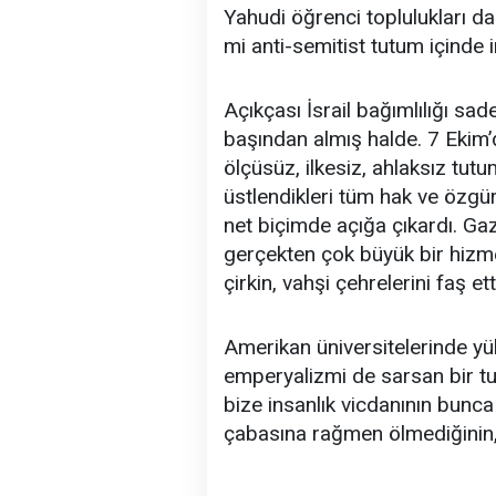
Yahudi öğrenci toplulukları 
mi anti-semitist tutum içinde 
Açıkçası İsrail bağımlılığı sad
başından almış halde. 7 Ekim’de
ölçüsüz, ilkesiz, ahlaksız t
üstlendikleri tüm hak ve özgü
net biçimde açığa çıkardı. Gaz
gerçekten çok büyük bir hizmet
çirkin, vahşi çehrelerini faş ett
Amerikan üniversitelerinde yü
emperyalizmi de sarsan bir tu
bize insanlık vicdanının bunc
çabasına rağmen ölmediğinin, 