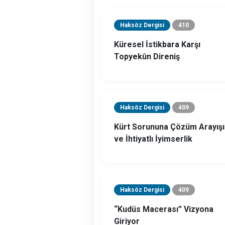
Haksöz Dergisi
410
Küresel İstikbara Karşı
Topyekûn Direniş
Haksöz Dergisi
409
Kürt Sorununa Çözüm Arayışı
ve İhtiyatlı İyimserlik
Haksöz Dergisi
409
“Kudüs Macerası” Vizyona
Giriyor