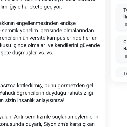
alimliğiyle harekete geçiyor.
T
İ
hakkının engellenmesinden endişe
i-semitik yönelim içerisinde olmalarından
rencilerin üniversite kampüslerinde her an
G
rkusu içinde olmaları ve kendilerini güvende
B
şete düşmüşler vs. vs.
T
S
masızca katledilmiş, bunu görmezden gel
E
ahudi öğrencilerin duyduğu rahatsızlığı
n sizin insanlık anlayışınıza!
A
 yalan. Anti-semitizmle suçlanan eylemlerin
ı konusunda duyarlı, Siyonizm’e karşı çıkan