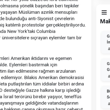
 olmasına yönelik başından beri tepkiler
 yaşayan Müslüman azınlık mensupları
de bulunduğu anti-Siyonist çevrelerin
Mak
niş katılımlı protestolar gerçekleştiriliyordu.
ında New York’taki Columbia
G
 üniversitelere sıçrayan eylemler tam bir
İ
mleri Amerikan iktidarını ve egemen
G
lde. Eylemleri bastırmak için
G
etim ilan edilmesine rağmen arzulanan
is edilemiyor. Bilakis Amerikan demokrasisi
deta putlaştırılan tüm iddialar birbiri ardına
BD desteğiyle Gazze halkına karşı işlediği
B
 İsrail terörünü birebir yaşıyor, teneffüs
S
 dayanışmaya geldiğinde vatandaşlarının
me hakkının canına okumaya hazır ceberut