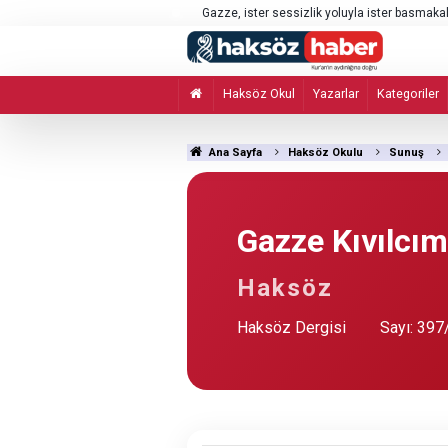
Yemen ordusu, Husilere yönelik operasyon 
Haksöz Okul
Yazarlar
Kategoriler
Ana Sayfa
Haksöz Okulu
Sunuş
Gazze Kıvılcım
Haksöz
Haksöz Dergisi
Sayı: 397