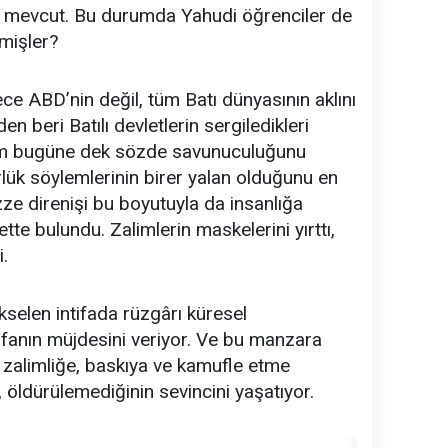
da mevcut. Bu durumda Yahudi öğrenciler de
P
imişler?
D
ece ABD’nin değil, tüm Batı dünyasının aklını
n beri Batılı devletlerin sergiledikleri
İ
utum bugüne dek sözde savunuculuğunu
S
rlük söylemlerinin birer yalan olduğunu en
ze direnişi bu boyutuyla da insanlığa
te bulundu. Zalimlerin maskelerini yırttı,
i.
İs
İ
kselen intifada rüzgârı küresel
fanın müjdesini veriyor. Ve bu manzara
a zalimliğe, baskıya ve kamufle etme
İ
öldürülemediğinin sevincini yaşatıyor.
D