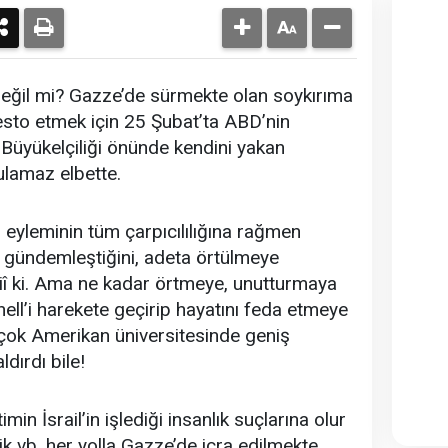
 değil mi? Gazze’de sürmekte olan soykırıma
testo etmek için 25 Şubat’ta ABD’nin
 Büyükelçiliği önünde kendini yakan
ulamaz elbette.
 eyleminin tüm çarpıcılılığına rağmen
gündemleştiğini, adeta örtülmeye
tabiî ki. Ama ne kadar örtmeye, unutturmaya
nell’i harekete geçirip hayatını feda etmeye
 çok Amerikan üniversitesinde geniş
ldırdı bile!
in İsrail’in işlediği insanlık suçlarına olur
ik vb. her yolla Gazze’de icra edilmekte