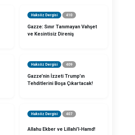
Haksöz Dergisi
410
K
Gazze: Sınır Tanımayan Vahşet
İ
ve Kesintisiz Direniş
S
Haksöz Dergisi
409
İ
S
Gazze’nin İzzeti Trump’ın
Tehditlerini Boşa Çıkartacak!
K
Haksöz Dergisi
407
Allahu Ekber ve Lillahi’l-Hamd!