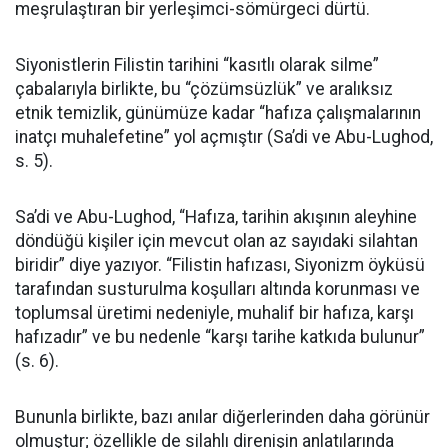
meşrulaştıran bir yerleşimci-sömürgeci dürtü.
Siyonistlerin Filistin tarihini “kasıtlı olarak silme”
çabalarıyla birlikte, bu “çözümsüzlük” ve aralıksız
etnik temizlik, günümüze kadar “hafıza çalışmalarının
inatçı muhalefetine” yol açmıştır (Sa’di ve Abu-Lughod,
s. 5).
Sa’di ve Abu-Lughod, “Hafıza, tarihin akışının aleyhine
döndüğü kişiler için mevcut olan az sayıdaki silahtan
biridir” diye yazıyor. “Filistin hafızası, Siyonizm öyküsü
tarafından susturulma koşulları altında korunması ve
toplumsal üretimi nedeniyle, muhalif bir hafıza, karşı
hafızadır” ve bu nedenle “karşı tarihe katkıda bulunur”
(s. 6).
Bununla birlikte, bazı anılar diğerlerinden daha görünür
olmuştur; özellikle de silahlı direnişin anlatılarında