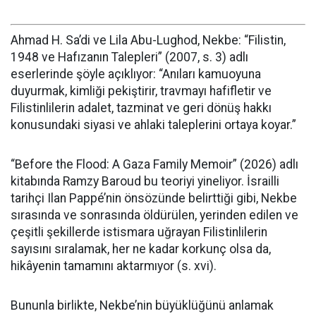
Ahmad H. Sa’di ve Lila Abu-Lughod, Nekbe: “Filistin,
1948 ve Hafızanın Talepleri” (2007, s. 3) adlı
eserlerinde şöyle açıklıyor: “Anıları kamuoyuna
duyurmak, kimliği pekiştirir, travmayı hafifletir ve
Filistinlilerin adalet, tazminat ve geri dönüş hakkı
konusundaki siyasi ve ahlaki taleplerini ortaya koyar.”
“Before the Flood: A Gaza Family Memoir” (2026) adlı
kitabında Ramzy Baroud bu teoriyi yineliyor. İsrailli
tarihçi Ilan Pappé’nin önsözünde belirttiği gibi, Nekbe
sırasında ve sonrasında öldürülen, yerinden edilen ve
çeşitli şekillerde istismara uğrayan Filistinlilerin
sayısını sıralamak, her ne kadar korkunç olsa da,
hikâyenin tamamını aktarmıyor (s. xvi).
Bununla birlikte, Nekbe’nin büyüklüğünü anlamak