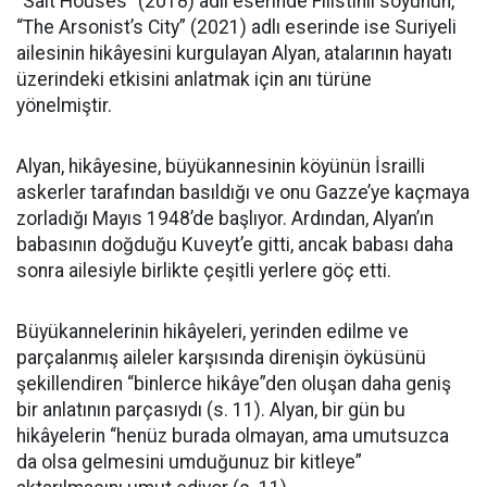
“Salt Houses” (2018) adlı eserinde Filistinli soyunun,
“The Arsonist’s City” (2021) adlı eserinde ise Suriyeli
ailesinin hikâyesini kurgulayan Alyan, atalarının hayatı
üzerindeki etkisini anlatmak için anı türüne
yönelmiştir.
Alyan, hikâyesine, büyükannesinin köyünün İsrailli
askerler tarafından basıldığı ve onu Gazze’ye kaçmaya
zorladığı Mayıs 1948’de başlıyor. Ardından, Alyan’ın
babasının doğduğu Kuveyt’e gitti, ancak babası daha
sonra ailesiyle birlikte çeşitli yerlere göç etti.
Büyükannelerinin hikâyeleri, yerinden edilme ve
parçalanmış aileler karşısında direnişin öyküsünü
şekillendiren “binlerce hikâye”den oluşan daha geniş
bir anlatının parçasıydı (s. 11). Alyan, bir gün bu
hikâyelerin “henüz burada olmayan, ama umutsuzca
da olsa gelmesini umduğunuz bir kitleye”