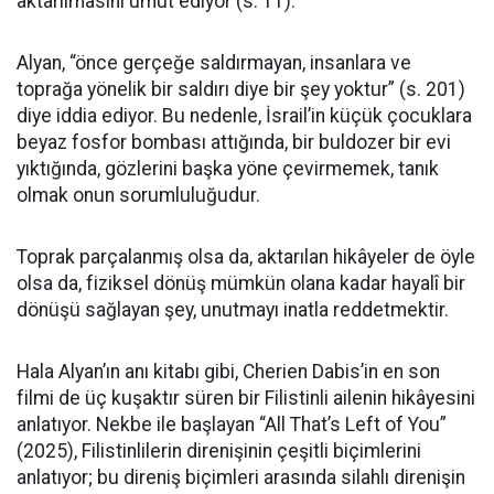
aktarılmasını umut ediyor (s. 11).
Alyan, “önce gerçeğe saldırmayan, insanlara ve
toprağa yönelik bir saldırı diye bir şey yoktur” (s. 201)
diye iddia ediyor. Bu nedenle, İsrail’in küçük çocuklara
beyaz fosfor bombası attığında, bir buldozer bir evi
yıktığında, gözlerini başka yöne çevirmemek, tanık
olmak onun sorumluluğudur.
Toprak parçalanmış olsa da, aktarılan hikâyeler de öyle
olsa da, fiziksel dönüş mümkün olana kadar hayalî bir
dönüşü sağlayan şey, unutmayı inatla reddetmektir.
Hala Alyan’ın anı kitabı gibi, Cherien Dabis’in en son
filmi de üç kuşaktır süren bir Filistinli ailenin hikâyesini
anlatıyor. Nekbe ile başlayan “All That’s Left of You”
(2025), Filistinlilerin direnişinin çeşitli biçimlerini
anlatıyor; bu direniş biçimleri arasında silahlı direnişin