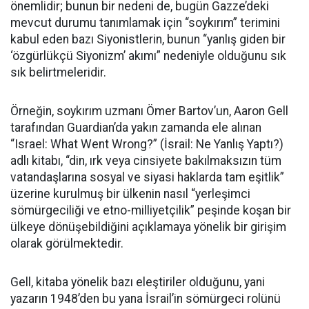
önemlidir; bunun bir nedeni de, bugün Gazze’deki
mevcut durumu tanımlamak için “soykırım” terimini
kabul eden bazı Siyonistlerin, bunun “yanlış giden bir
‘özgürlükçü Siyonizm’ akımı” nedeniyle olduğunu sık
sık belirtmeleridir.
Örneğin, soykırım uzmanı Ömer Bartov’un, Aaron Gell
tarafından Guardian’da yakın zamanda ele alınan
“Israel: What Went Wrong?” (İsrail: Ne Yanlış Yaptı?)
adlı kitabı, “din, ırk veya cinsiyete bakılmaksızın tüm
vatandaşlarına sosyal ve siyasi haklarda tam eşitlik”
üzerine kurulmuş bir ülkenin nasıl “yerleşimci
sömürgeciliği ve etno-milliyetçilik” peşinde koşan bir
ülkeye dönüşebildiğini açıklamaya yönelik bir girişim
olarak görülmektedir.
Gell, kitaba yönelik bazı eleştiriler olduğunu, yani
yazarın 1948’den bu yana İsrail’in sömürgeci rolünü