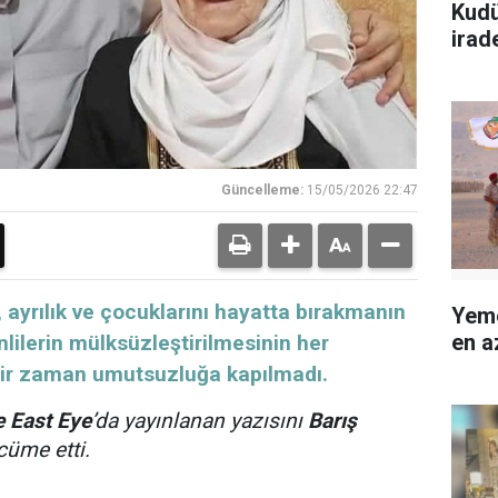
Kudü
irad
Güncelleme:
15/05/2026 22:47
pis, ayrılık ve çocuklarını hayatta bırakmanın
Yeme
en a
inlilerin mülksüzleştirilmesinin her
bir zaman umutsuzluğa kapılmadı.
 East Eye
’da yayınlanan yazısını
Barış
cüme etti.