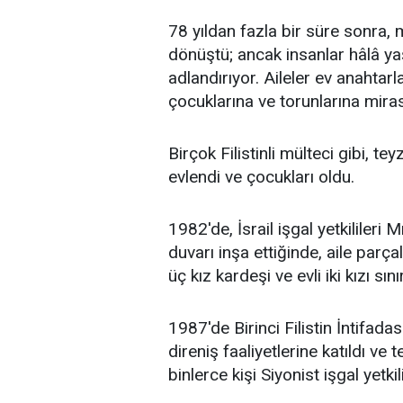
78 yıldan fazla bir süre sonra, m
dönüştü; ancak insanlar hâlâ ya
adlandırıyor. Aileler ev anahtarl
çocuklarına ve torunlarına miras 
Birçok Filistinli mülteci gibi, t
evlendi ve çocukları oldu.
1982'de, İsrail işgal yetkilileri M
duvarı inşa ettiğinde, aile parça
üç kız kardeşi ve evli iki kızı sın
1987'de Birinci Filistin İntifadas
direniş faaliyetlerine katıldı v
binlerce kişi Siyonist işgal yetkil