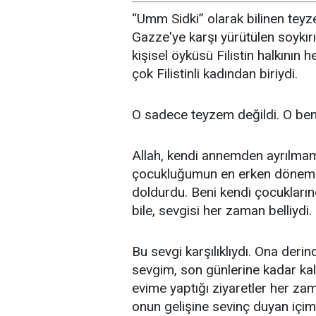
“Umm Sidki” olarak bilinen tey
Gazze'ye karşı yürütülen soykı
kişisel öyküsü Filistin halkının 
çok Filistinli kadından biriydi.
O sadece teyzem değildi. O ben
Allah, kendi annemden ayrılmamı
çocukluğumun en erken dönemler
doldurdu. Beni kendi çocukların
bile, sevgisi her zaman belliydi.
Bu sevgi karşılıklıydı. Ona der
sevgim, son günlerine kadar ka
evime yaptığı ziyaretler her za
onun gelişine sevinç duyan içi