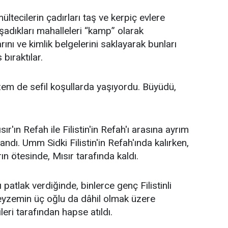
ültecilerin çadırları taş ve kerpiç evlere
şadıkları mahalleleri “kamp” olarak
arını ve kimlik belgelerini saklayarak bunları
bıraktılar.
eyzem de sefil koşullarda yaşıyordu. Büyüdü,
ısır'ın Refah ile Filistin'in Refah'ı arasına ayrım
landı. Umm Sidki Filistin'in Refah'ında kalırken,
ırın ötesinde, Mısır tarafında kaldı.
ı patlak verdiğinde, binlerce genç Filistinli
e teyzemin üç oğlu da dâhil olmak üzere
ileri tarafından hapse atıldı.