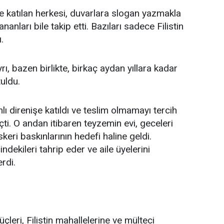
tlere katılan herkesi, duvarlara slogan yazmakla
anları bile takip etti. Bazıları sadece Filistin
.
ı, bazen birlikte, birkaç aydan yıllara kadar
uldu.
 direnişe katıldı ve teslim olmamayı tercih
i. O andan itibaren teyzemin evi, geceleri
keri baskınlarının hedefi haline geldi.
ndekileri tahrip eder ve aile üyelerini
rdi.
üçleri, Filistin mahallelerine ve mülteci