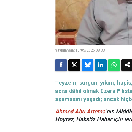
Yayınlanma:
15/05/2026 08:33
​​​​​​​Teyzem, sürgün, yıkım, ha
acısı dâhil olmak üzere Filist
aşamasını yaşadı; ancak hiç
Ahmed Abu Artema
’nın
Middle
Hoyraz
,
Haksöz Haber
için ter