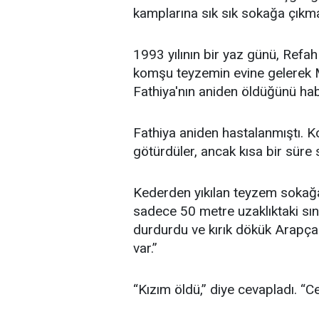
kamplarına sık sık sokağa çıkm
1993 yılının bir yaz günü, Ref
komşu teyzemin evine gelerek M
Fathiya'nın aniden öldüğünü hab
Fathiya aniden hastalanmıştı. K
götürdüler, ancak kısa bir süre 
Kederden yıkılan teyzem sokağa
sadece 50 metre uzaklıktaki sınır
durdurdu ve kırık dökük Arapça
var.”
“Kızım öldü,” diye cevapladı. “C