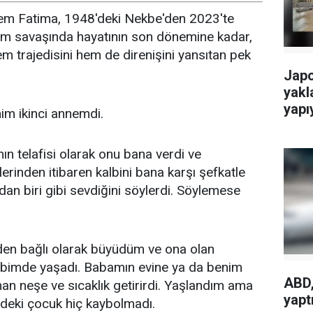
zem Fatima, 1948'deki Nekbe'den 2023'te
rım savaşında hayatının son dönemine kadar,
hem trajedisini hem de direnişini yansıtan pek
Japo
yakl
yapı
im ikinci annemdi.
n telafisi olarak onu bana verdi ve
inden itibaren kalbini bana karşı şefkatle
dan biri gibi sevdiğini söylerdi. Söylemese
inden bağlı olarak büyüdüm ve ona olan
lbimde yaşadı. Babamın evine ya da benim
ABD,
man neşe ve sıcaklık getirirdi. Yaşlandım ama
yapt
mdeki çocuk hiç kaybolmadı.