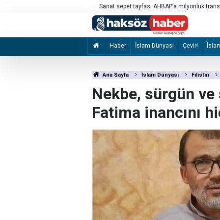
rler yapmış!
Gazze'nin ardından hangi adım gelecek?
Haber
İslam Dünyası
Çeviri
İsla
Ana Sayfa
İslam Dünyası
Filistin
Nekbe, sürgün ve
Fatima inancını h