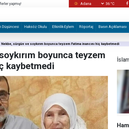
36 °C
Japon aktivist Gazze için yaklaşık 3 yıldır 
m Düşüncesi
Haksöz Okulu
Etkinlik-Eylem
Röportaj
Basın Açıklaması
Nekbe, sürgün ve soykırım boyunca teyzem Fatima inancını hiç kaybetmedi
 soykırım boyunca teyzem
İsla
iç kaybetmedi
Hama