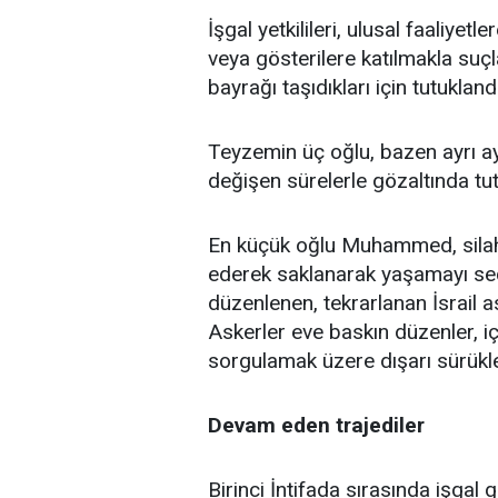
İşgal yetkilileri, ulusal faaliye
veya gösterilere katılmakla suçlan
bayrağı taşıdıkları için tutuklandı
Teyzemin üç oğlu, bazen ayrı ayr
değişen sürelerle gözaltında tut
En küçük oğlu Muhammed, silahlı
ederek saklanarak yaşamayı seçt
düzenlenen, tekrarlanan İsrail as
Askerler eve baskın düzenler, içi
sorgulamak üzere dışarı sürükle
Devam eden trajediler
Birinci İntifada sırasında işgal g