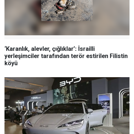
‘Karanlık, alevler, çığlıklar’: İsrailli
yerleşimciler tarafından terör estirilen Filistin
köyü