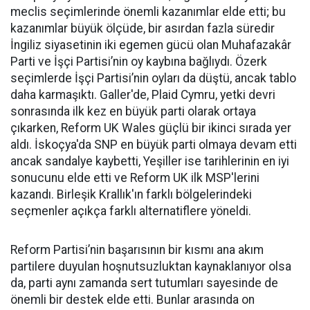
meclis seçimlerinde önemli kazanımlar elde etti; bu
kazanımlar büyük ölçüde, bir asırdan fazla süredir
İngiliz siyasetinin iki egemen gücü olan Muhafazakâr
Parti ve İşçi Partisi’nin oy kaybına bağlıydı. Özerk
seçimlerde İşçi Partisi’nin oyları da düştü, ancak tablo
daha karmaşıktı. Galler'de, Plaid Cymru, yetki devri
sonrasında ilk kez en büyük parti olarak ortaya
çıkarken, Reform UK Wales güçlü bir ikinci sırada yer
aldı. İskoçya'da SNP en büyük parti olmaya devam etti
ancak sandalye kaybetti, Yeşiller ise tarihlerinin en iyi
sonucunu elde etti ve Reform UK ilk MSP'lerini
kazandı. Birleşik Krallık'ın farklı bölgelerindeki
seçmenler açıkça farklı alternatiflere yöneldi.
Reform Partisi’nin başarısının bir kısmı ana akım
partilere duyulan hoşnutsuzluktan kaynaklanıyor olsa
da, parti aynı zamanda sert tutumları sayesinde de
önemli bir destek elde etti. Bunlar arasında on