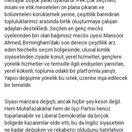
mesajlar büyük yankı uyandırdı. Pek çok seçmen,
insani ve etik meseleleri ön plana çıkaran ve
bölünmeleri körüklemek yerine, çeşitlilik barındıran
topluluklarımız arasında birlik oluşturmaya çalışan
adayları destekledi. Seçilen en genç meclis
üyelerinden biri olan bağımsız meclis üyesi Mansoor
Ahmed, Birmingham'daki son derece çeşitlilik arz
eden Nechells seçim bölgesinde, ulusal kimlik
siyasetinden ziyade konut, yerel hizmetler, gençlere
yönelik hizmetler ve temsille ilgili endişeleri yansıtan,
yerel kökenli, topluma odaklı bir platformla yarıştı.
Yapıcı değişime yönelik bu istek, üzerine inşa edilecek
bir temeldir.
Siyasi manzara değişti, ancak hiçbir şey kesin değil.
Hem Muhafazakârlar hem de İşçi Partisi henüz
toparlanabilir ve Liberal Demokratlar da birçok
bölgede kazanımlar elde etti; bu da İngiliz siyasetinin
ne kadar değişken ve rekabetçi olduğunu hatırlatıyor.