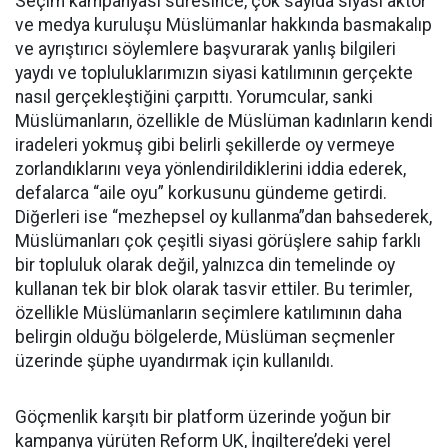
Seçim kampanyası süresince, çok sayıda siyasi aktör
ve medya kuruluşu Müslümanlar hakkında basmakalıp
ve ayrıştırıcı söylemlere başvurarak yanlış bilgileri
yaydı ve topluluklarımızın siyasi katılımının gerçekte
nasıl gerçekleştiğini çarpıttı. Yorumcular, sanki
Müslümanların, özellikle de Müslüman kadınların kendi
iradeleri yokmuş gibi belirli şekillerde oy vermeye
zorlandıklarını veya yönlendirildiklerini iddia ederek,
defalarca “aile oyu” korkusunu gündeme getirdi.
Diğerleri ise “mezhepsel oy kullanma”dan bahsederek,
Müslümanları çok çeşitli siyasi görüşlere sahip farklı
bir topluluk olarak değil, yalnızca din temelinde oy
kullanan tek bir blok olarak tasvir ettiler. Bu terimler,
özellikle Müslümanların seçimlere katılımının daha
belirgin olduğu bölgelerde, Müslüman seçmenler
üzerinde şüphe uyandırmak için kullanıldı.
Göçmenlik karşıtı bir platform üzerinde yoğun bir
kampanya yürüten Reform UK, İngiltere’deki yerel