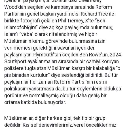
içerikler paylaşmıştır. Solihull'daki Chelmsley
Wood'dan seçilen ve kampanya sırasında Reform
Partisi'nin genel başkan yardımcısı Richard Tice ile
birlikte fotoğrafı çekilen Phil Tierney, X'te “Ben
İslamofobiğim” diye açıkça paylaşımda bulunmuş,
İslam'ı “veba” olarak nitelendirmiş ve hiçbir
Müslümanın kamu görevinde bulunmasına izin
verilmemesi gerektiğini savunan içerikler
paylaşmıştır. Plymouth'tan seçilen Ben Rowe'un, 2024
Southport ayaklanmaları sırasında bir camiyi koruyan
polislere tuğla atan Müslüman karşıtı bir kalabalığa “o
pis binadan kurtulun” diye seslendiği bildirildi. Bu tür
paylaşımlar her zaman Reform Partisi'nin resmi
politikasını yansıtmasa da, bu tür söylemlerin oldukça
görünür ve normalleşmiş olduğu daha geniş bir
ortama katkıda bulunuyorlar.
Müslümanlar, diğer herkes gibi, tek tip bir grup
değildir. Kişisel deneyimlerimiz, yerel önceliklerimiz