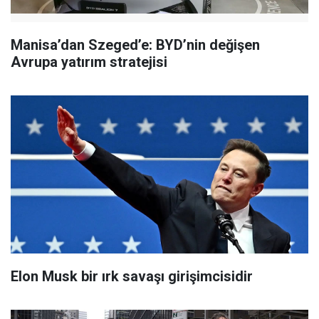
Manisa’dan Szeged’e: BYD’nin değişen
Avrupa yatırım stratejisi
Elon Musk bir ırk savaşı girişimcisidir