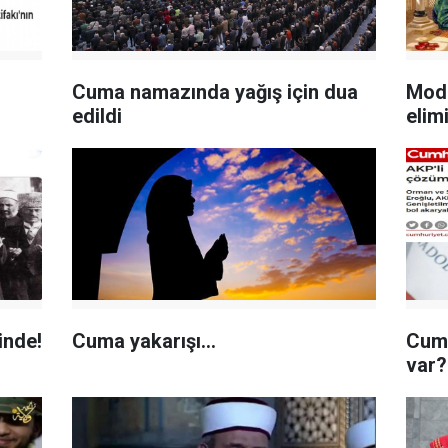
Cuma namazında yağış için dua
Mode
edildi
elim
inde!
Cuma yakarışı...
Cumh
var?