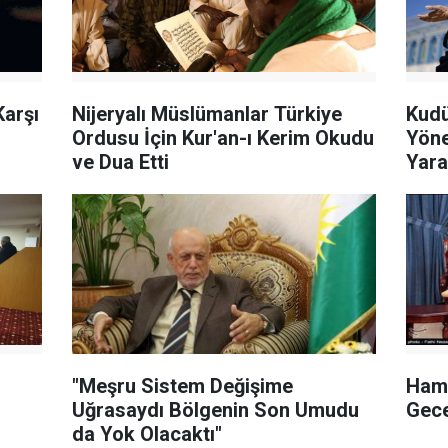
Karşı
Nijeryalı Müslümanlar Türkiye
Kudü
Ordusu İçin Kur'an-ı Kerim Okudu
Yöne
ve Dua Etti
Yara
"Meşru Sistem Değişime
Hama
Uğrasaydı Bölgenin Son Umudu
Gece
da Yok Olacaktı"