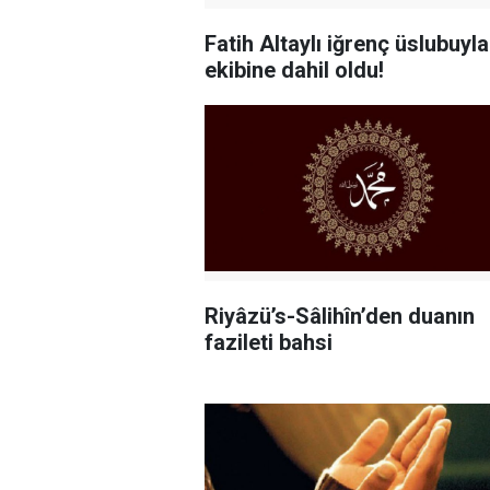
Fatih Altaylı iğrenç üslubuyla
ekibine dahil oldu!
Riyâzü’s-Sâlihîn’den duanın
fazileti bahsi