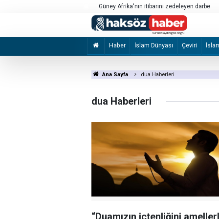
Ali Al-Zaidi, Irak’ın ihtiyacı olan başarısızlık ol
Haber
İslam Dünyası
Çeviri
İsla
Ana Sayfa
dua Haberleri
dua Haberleri
“Duamızın içtenliğini ameller