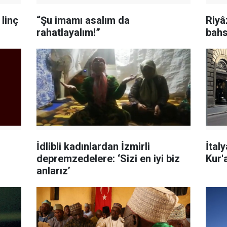
 linç
“Şu imamı asalım da
Riyâ
rahatlayalım!”
bahs
İdlibli kadınlardan İzmirli
İtal
depremzedelere: ‘Sizi en iyi biz
Kur'
anlarız’