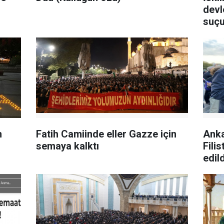
devl
suçu
n
Fatih Camiinde eller Gazze için
Anka
semaya kalktı
Fili
edild