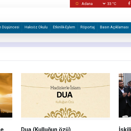
33 °C
abilir
Gazze ve Lübnan’da batı medyası neden İsrai
m Düşüncesi
Haksöz Okulu
Etkinlik-Eylem
Röportaj
Basın Açıklaması
le
Dua (Kulluğun özü)
İskil