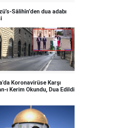
zü’s-Sâlihîn’den dua adabı
i
ya'da Koronavirüse Karşı
an-ı Kerim Okundu, Dua Edildi