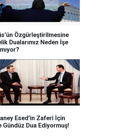
s’ün Özgürleştirilmesine
lik Dualarımız Neden İşe
mıyor?
ney Esed’in Zaferi İçin
 Gündüz Dua Ediyormuş!