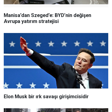
Manisa’dan Szeged’e: BYD’nin değişen
Avrupa yatırım stratejisi
Elon Musk bir ırk savaşı girişimcisidir