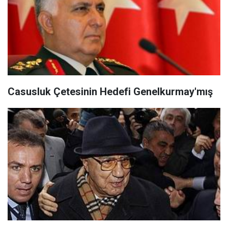
Casusluk Çetesinin Hedefi Genelkurmay'mış