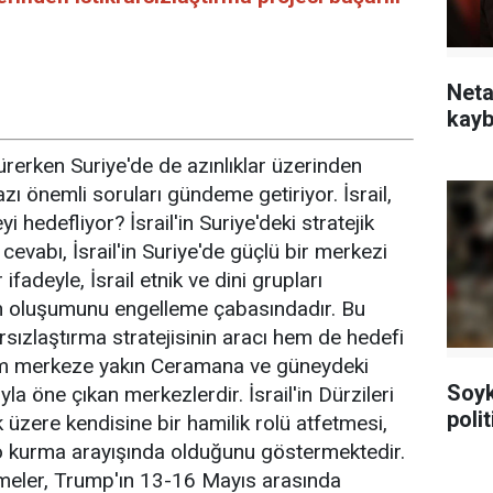
Neta
kayb
sürerken Suriye'de de azınlıklar üzerinden
zı önemli soruları gündeme getiriyor. İsrail,
i hedefliyor? İsrail'in Suriye'deki stratejik
cevabı, İsrail'in Suriye'de güçlü bir merkezi
ifadeyle, İsrail etnik ve dini grupları
'nin oluşumunu engelleme çabasındadır. Bu
rsızlaştırma stratejisinin aracı hem de hedefi
Şam merkeze yakın Ceramana ve güneydeki
Soykı
 öne çıkan merkezlerdir. İsrail'in Dürzileri
poli
üzere kendisine bir hamilik rolü atfetmesi,
ko kurma arayışında olduğunu göstermektedir.
meler, Trump'ın 13-16 Mayıs arasında