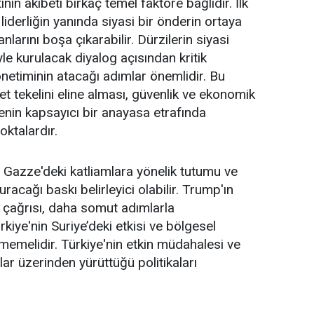
tinin akıbeti birkaç temel faktöre bağlıdır. İlk
liderliğin yanında siyasi bir önderin ortaya
anlarını boşa çıkarabilir. Dürzilerin siyasi
e kurulacak diyalog açısından kritik
etiminin atacağı adımlar önemlidir. Bu
t tekelini eline alması, güvenlik ve ekonomik
nin kapsayıcı bir anayasa etrafında
oktalardır.
n Gazze'deki katliamlara yönelik tutumu ve
cağı baskı belirleyici olabilir. Trump'ın
 çağrısı, daha somut adımlarla
kiye'nin Suriye’deki etkisi ve bölgesel
ilmemelidir. Türkiye'nin etkin müdahalesi ve
klar üzerinden yürüttüğü politikaları