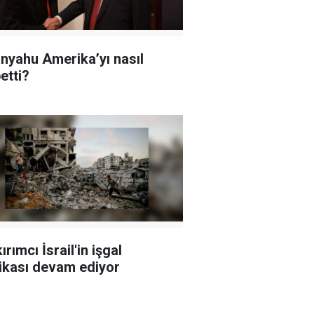
nyahu Amerika’yı nasıl
etti?
rımcı İsrail'in işgal
tikası devam ediyor