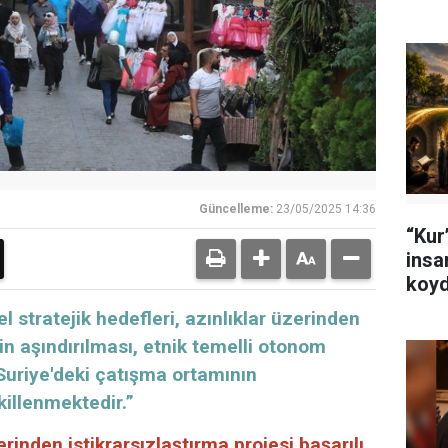
Güncelleme:
23/05/2025 14:36
“Kur’
insa
koyd
l stratejik hedefleri, azınlıklar üzerinden
n aşındırılması, etnik temelli otonom
 Suriye'deki çatışma ortamının
killenmektedir.”
zerinden istikrarsızlaştırma projesi başarılı