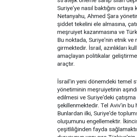
stratejik öneme sahip silah dep
Suriye'ye nasıl baktığını ortaya
Netanyahu, Ahmed Şara yönetim
şiddet tekelini ele almasına, ça
meşruiyet kazanmasına ve Türkiy
Bu noktada, Suriye'nin etnik ve me
girmektedir. İsrail, azınlıkları k
amaçlayan politikalar geliştirmek
araçtır.
İsrail'in yeni dönemdeki temel st
yönetiminin meşruiyetinin aşındı
edilmesi ve Suriye'deki çatışma 
şekillenmektedir. Tel Aviv'in bu
Bunlardan ilki, Suriye'de toplums
oluşumunu engellemektir. İkinci
çeşitliliğinden fayda sağlamaktı