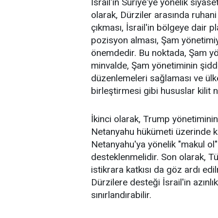
İsrail'in Suriye'ye yönelik siyase
olarak, Dürziler arasında ruhani 
çıkması, İsrail'in bölgeye dair pl
pozisyon alması, Şam yönetimiyl
önemdedir. Bu noktada, Şam yön
minvalde, Şam yönetiminin şidde
düzenlemeleri sağlaması ve ülke
birleştirmesi gibi hususlar kilit n
İkinci olarak, Trump yönetimini
Netanyahu hükümeti üzerinde kura
Netanyahu'ya yönelik "makul ol"
desteklenmelidir. Son olarak, Tür
istikrara katkısı da göz ardı ed
Dürzilere desteği İsrail'in azınlı
sınırlandırabilir.