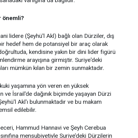
sahadaki varlığına da bağlıdır.
r önemli?
ani lidere (Şeyhü'l Akl) bağlı olan Dürziler, dış
ir hedef hem de potansiyel bir araç olarak
doğrultuda, kendisine yakın bir dini lider figürü
lendirme arayışına girmiştir. Suriye'deki
anları mümkün kılan bir zemin sunmaktadır.
 hukuki yaşamına yön veren en yüksek
 ve İsrail'de dağınık biçimde yaşayan Dürzi
i Şeyhü'l Akl'ı bulunmaktadır ve bu makam
msil edilebilir.
-Heceri, Hammud Hannavi ve Şeyh Cerebua
 sınıfına mensubiyetiyle Suriye’deki Dürzilerin