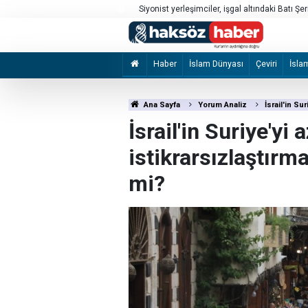
Sebte’deki göç hareketliliği
Haber
İslam Dünyası
Çeviri
İsla
Ana Sayfa
Yorum Analiz
İsrail'in Su
İsrail'in Suriye'yi
istikrarsızlaştırma
mi?