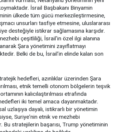
olarını vurması, Netanyahu yönetiminin yeni
 koymaktadır. İsrail Başbakanı Binyamin
inin ülkede tüm gücü merkezileştirmesine,
tışmacı unsurları tasfiye etmesine, uluslararası
e desteğiyle istikrar sağlamasına karşıdır.
zhebi çeşitliliği, İsrail'in özel ilgi alanına
ullanarak Şara yönetimini zayıflatmayı
tedir. Belki de bu, İsrail’in elinde kalan son
ratejik hedefleri, azınlıklar üzerinden Şara
rılması, etnik temelli otonom bölgelerin teşvik
ortamının kalıcılaştırılması etrafında
 hedefleri iki temel amaca dayanmaktadır.
al uzlaşıya dayalı, istikrarlı bir yönetimin
siyse, Suriye'nin etnik ve mezhebi
r. Bu stratejilerin başarısı, Trump yönetiminin