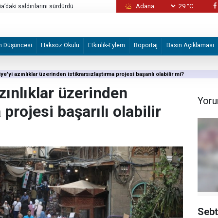
29 °C
Alman STK'den Volkswagen fabrikasının İsrail
devredilmesi planına tepki
m Düşüncesi
Haksöz Okulu
Etkinlik-Eylem
Röportaj
Basın Açıklaması
riye'yi azınlıklar üzerinden istikrarsızlaştırma projesi başarılı olabilir mi?
 azınlıklar üzerinden
Yoru
 projesi başarılı olabilir
Sebt