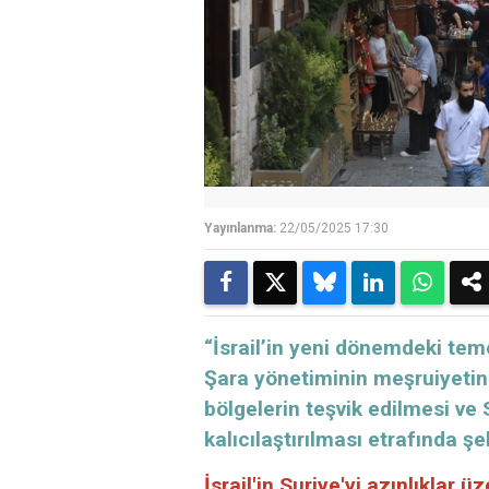
Yayınlanma:
22/05/2025 17:30
“İsrail’in yeni dönemdeki teme
Şara yönetiminin meşruiyetini
bölgelerin teşvik edilmesi ve
kalıcılaştırılması etrafında şe
İsrail'in Suriye'yi azınlıklar ü