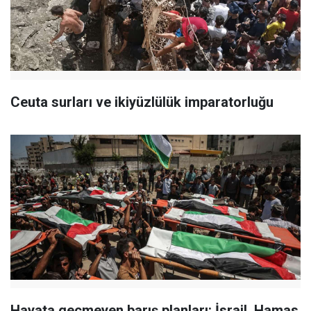
Ceuta surları ve ikiyüzlülük imparatorluğu
Hayata geçmeyen barış planları: İsrail, Hamas