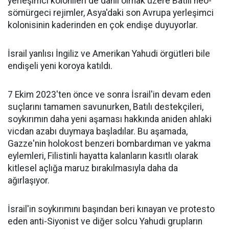
yerleşimci kolonileri de dâhil olmak üzere Batılı neo-
sömürgeci rejimler, Asya'daki son Avrupa yerleşimci
kolonisinin kaderinden en çok endişe duyuyorlar.
İsrail yanlısı İngiliz ve Amerikan Yahudi örgütleri bile
endişeli yeni koroya katıldı.
7 Ekim 2023'ten önce ve sonra İsrail'in devam eden
suçlarını tamamen savunurken, Batılı destekçileri,
soykırımın daha yeni aşaması hakkında aniden ahlaki
vicdan azabı duymaya başladılar. Bu aşamada,
Gazze'nin holokost benzeri bombardıman ve yakma
eylemleri, Filistinli hayatta kalanların kasıtlı olarak
kitlesel açlığa maruz bırakılmasıyla daha da
ağırlaşıyor.
İsrail'in soykırımını başından beri kınayan ve protesto
eden anti-Siyonist ve diğer solcu Yahudi grupların