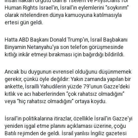
insan hakları örgütü olan B'Tselem ve Physicians for
Human Rights Israel'in, İsrail'in eylemlerini “soykırım”
olarak nitelendiren dünya kamuoyuna katılmasıyla
ertesi gün geldi.
Hatta ABD Başkanı Donald Trump'ın, İsrail Başbakanı
Binyamin Netanyahu'ya son telefon görüşmesinde
kıtlığı inkâr etmeyi bırakması için bağırdığı bildirildi.
Ancak bu duygunun evrensel olduğunu düşünmemek
gerekir, çünkü öyle değildir: Yakın zamanda yapılan bir
ankette, İsrailli Yahudilerin yüzde 79'unun Gazze'deki
kıtlık ve acı haberlerinden “çok rahatsız olmadığını”
veya “hiç rahatsız olmadığını” ortaya koydu.
İsrail'in politikalarına itirazlar, özellikle İsrail'in Gazze'yi
yeniden işgal etme planını açıklaması üzerine, çoğu
Batılı rejimden de geldi. İsrail yanlısı İngiliz gazetesi