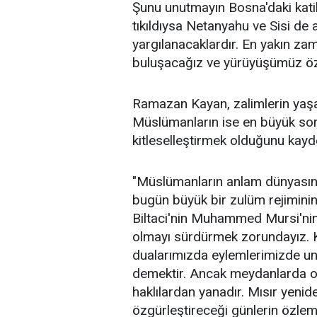
Şunu unutmayın Bosna'daki katill
tıkıldıysa Netanyahu ve Sisi de a
yargılanacaklardır. En yakın za
buluşacağız ve yürüyüşümüz öz
Ramazan Kayan, zalimlerin yaşa
Müslümanların ise en büyük sor
kitleselleştirmek olduğunu kayde
"Müslümanların anlam dünyasın
bugün büyük bir zulüm rejiminin
Biltaci'nin Muhammed Mursi'nin
olmayı sürdürmek zorundayız. K
dualarımızda eylemlerimizde u
demektir. Ancak meydanlarda ol
haklılardan yanadır. Mısır yeni
özgürleştireceği günlerin özlem