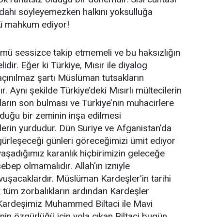
z dahi söyleyemezken halkını yoksulluğa
ü mahkum ediyor!
ü sessizce takip etmemeli ve bu haksızlığın
dir. Eğer ki Türkiye, Mısır ile diyalog
çınılmaz şartı Müslüman tutsakların
 Aynı şekilde Türkiye’deki Mısırlı mültecilerin
ların son bulması ve Türkiye’nin muhacirlere
yduğu bir zeminin inşa edilmesi
lerin yurdudur. Dün Suriye ve Afganistan'da
zgürleşeceği günleri göreceğimizi ümit ediyor
aşadığımız karanlık hiçbirimizin geleceğe
bep olmamalıdır. Allah'ın izniyle
vuşacaklardır. Müslüman Kardeşler'in tarihi
 tüm zorbalıkların ardından Kardeşler
. Kardeşimiz Muhammed Biltaci ile Mavi
n özgürlüğü için yola çıkan Biltaci bugün