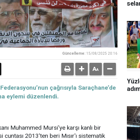
sela
Güncelleme:
15/08/2025 20:16
Yüzl
 Federasyonu’nun çağrısıyla Saraçhane’de
adımı
ma eylemi düzenlendi.
şkanı Muhammed Mursi'ye karşı kanlı bir
si cuntası 2013'ten beri Mısır'ı sistematik