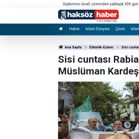
iviller hedef alındı
Soykırımcı İsrail, üzerinden yaklaşık 300 gü
fazla kez ihlal etti
Haber
İslam Dünyası
Çeviri
İsla
Ana Sayfa
Etkinlik-Eylem
Sisi cunt
Sisi cuntası Rabi
Müslüman Kardeşl