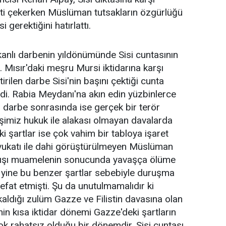
ati çekerken Müslüman tutsakların özgürlüğü
 gerektiğini hatırlattı.
kanlı darbenin yıldönümünde Sisi cuntasının
 Mısır'daki meşru Mursi iktidarına karşı
irilen darbe Sisi'nin başını çektiği cunta
di. Rabia Meydanı'na akın edin yüzbinlerce
n darbe sonrasında ise gerçek bir terör
şimiz hukuk ile alakası olmayan davalarda
 şartlar ise çok vahim bir tabloya işaret
a avukatı ile dahi görüştürülmeyen Müslüman
 dışı muamelenin sonucunda yavaşça ölüme
yine bu benzer şartlar sebebiyle duruşma
efat etmişti. Şu da unutulmamalıdır ki
dığı zulüm Gazze ve Filistin davasına olan
nin kısa iktidar dönemi Gazze'deki şartların
 çok rahatsız olduğu bir dönemdir. Sisi cuntası