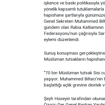
işkence ve baskı politikasıyla 
yönelik kapsamlı tutuklamalarla
hapishane şartlarıyla günümüze
Genel Sekreteri Muhammed Biltac
gündem olan Rabia Katliamının 
Federasyonu'nun çağrısıyla Sa
eylemi düzenlendi.
Sunuş konuşması gerçekleştiren
Müslüman tutsakların hapishane
"70 bin Müslüman tutsak Sisi cun
yaşıyor. Muhammed Biltaci'nin t
başlattığı açlık grevine destek
Şeyh Hüseyin tarafından okunan 
Özgür-Der Genel Başkan Yardımc