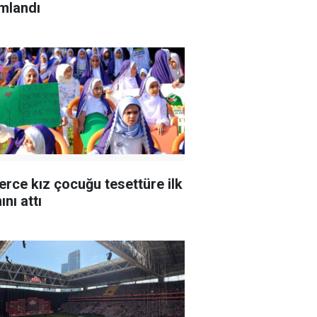
mlandı
erce kız çocuğu tesettüre ilk
nı attı