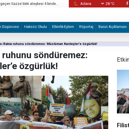
28 °C
n geçen Gazze'deki ateşkesi 4 binden
Avrupa'da bu yılki orman yangınlarının ekon
tahmin ediliyor
m Düşüncesi
Haksöz Okulu
Etkinlik-Eylem
Röportaj
Basın Açıklaması
ası Rabia ruhunu söndüremez: Müslüman Kardeşler’e özgürlük!
a ruhunu söndüremez:
Etki
er’e özgürlük!
Fili