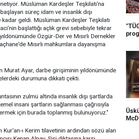
yönetiyor. Müslüman Kardeşler Teşkilatı'na
 başlayan süreç idam ve insanlık dışı
 kadar geldi. Müslüman Kardeşler Teşkilatı
"TÜG
i'nin başlattığı açlık grevi sebebiyle tekrar
prog
yıldönümünde Özgür-Der ve Mısırlı Dernekler
raçhane'de Mısırlı mahkumlara dayanışma
 Murat Ayar, darbe girişiminin yıldönümünde
lerdeki durumuna dikkati çekti.
tasının zulmü altında insanlık dışı şartlarda
emel insani şartların sağlanması çağrısıyla
Üskü
 vermek için burada toplanmış bulunuyoruz."
McDo
Kur'an-ı Kerim tilavetinin ardından sözü alan
ısı Kenan Alpay, Sisi diktasına karşı