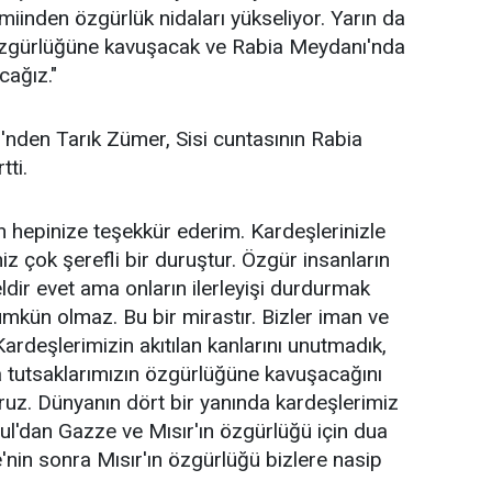
inden özgürlük nidaları yükseliyor. Yarın da
r özgürlüğüne kavuşacak ve Rabia Meydanı'nda
cağız."
i'nden Tarık Zümer, Sisi cuntasının Rabia
ti.
n hepinize teşekkür ederim. Kardeşlerinizle
 çok şerefli bir duruştur. Özgür insanların
ldir evet ama onların ilerleyişi durdurmak
kün olmaz. Bu bir mirastır. Bizler iman ve
Kardeşlerimizin akıtılan kanlarını unutmadık,
 tutsaklarımızın özgürlüğüne kavuşacağını
ruz. Dünyanın dört bir yanında kardeşlerimiz
nbul'dan Gazze ve Mısır'ın özgürlüğü için dua
nin sonra Mısır'ın özgürlüğü bizlere nasip