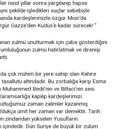
er nasıl yıllar sonra yargılanıp hapse
ynı şekilde işledikleri suçlar sebebiyle
manda kardeşlerimizle özgür Mısır'da
gür Gazze'den Kudüs'e kadar sürecek! "
nan zulmü unutturmak için çaba gösterdiğini
umluluğunun zulmü hatırlatmak ve direnişi
tti.
da çok mühim bir yere sahip olan Kahire
 tasallutu altındadır. Bu zorbalığa karşı Esma
 Muhammed Bedii'nin ve Biltaci'nin sesi
aramsarlığa kapılıp kardeşlerimizi
nuttuğumuz zaman zalimler kazanmış
dukça ümit her zaman var demektir. Tarih
den zindandan yükselen Yusufların
i içindedir. Dün Suriye de büyük bir zulüm