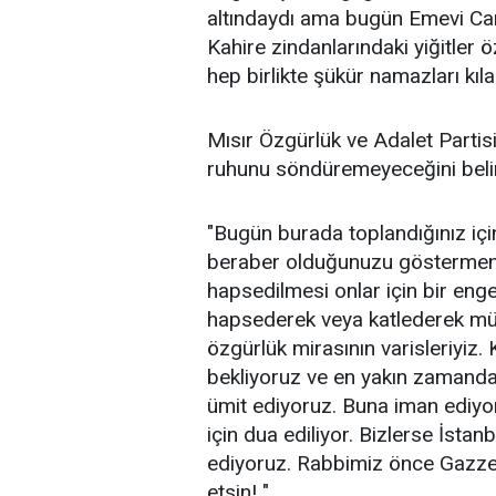
altındaydı ama bugün Emevi Cami
Kahire zindanlarındaki yiğitle
hep birlikte şükür namazları kıla
Mısır Özgürlük ve Adalet Partis
ruhunu söndüremeyeceğini belirt
"Bugün burada toplandığınız içi
beraber olduğunuzu göstermeniz
hapsedilmesi onlar için bir enge
hapsederek veya katlederek müm
özgürlük mirasının varisleriyiz. 
bekliyoruz ve en yakın zamanda
ümit ediyoruz. Buna iman ediyo
için dua ediliyor. Bizlerse İsta
ediyoruz. Rabbimiz önce Gazze'
etsin! "