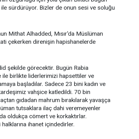
 ile sürdürüyor. Bizler de onun sesi ve soluğu
'nun Mithat Alhadded, Mısır'da Müslüman
kati çekerken direnişin hapishanelerde
did şekilde görecektir. Bugün Rabia
le birlikte liderlerimizi hapsettiler ve
amaya başladılar. Sadece 23 bini kadın ve
rdeşimiz vahşice katledildi. 70 bin
 ilaçtan gıdadan mahrum bırakılarak yavaşça
üman tutsaklara ilaç dahi veremeyenler
da oldukça cömert ve korkaktırlar.
halklarına ihanet içindedirler.