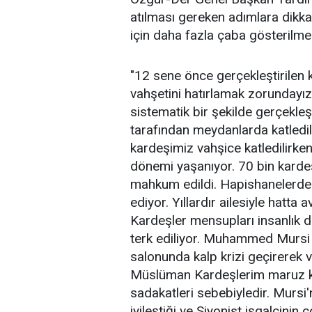
atılması gereken adımlara dikk
için daha fazla çaba gösterilmesi
"12 sene önce gerçekleştirilen 
vahşetini hatırlamak zorundayız.
sistematik bir şekilde gerçekleşt
tarafından meydanlarda katledil
kardeşimiz vahşice katledilirke
dönemi yaşanıyor. 70 bin karde
mahkum edildi. Hapishanelerdeki
ediyor. Yıllardır ailesiyle hatt
Kardeşler mensupları insanlık
terk ediliyor. Muhammed Mursi 
salonunda kalp krizi geçirerek v
Müslüman Kardeşlerim maruz kal
sadakatleri sebebiyledir. Mursi'
iyileştiği ve Siyonist işgalcinin