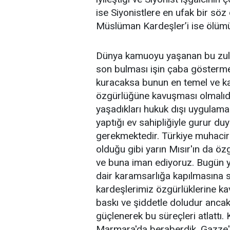
ise Siyonistlere en ufak bir sö
Müslüman Kardeşler’i ise ölüm
Dünya kamuoyu yaşanan bu zulm
son bulması işin çaba göstermeli
kuracaksa bunun en temel ve ka
özgürlüğüne kavuşması olmalıdır.
yaşadıkları hukuk dışı uygulama
yaptığı ev sahipliğiyle gurur du
gerekmektedir. Türkiye muhacir
olduğu gibi yarın Mısır'ın da ö
ve buna iman ediyoruz. Bugün y
dair karamsarlığa kapılmasına se
kardeşlerimiz özgürlüklerine ka
baskı ve şiddetle doludur ancak
güçlenerek bu süreçleri atlattı
Marmara'da beraberdik. Gazze'ni