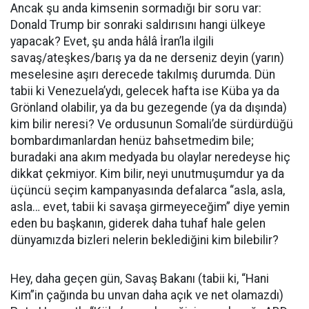
Ancak şu anda kimsenin sormadığı bir soru var:
Donald Trump bir sonraki saldırısını hangi ülkeye
yapacak? Evet, şu anda hâlâ İran’la ilgili
savaş/ateşkes/barış ya da ne derseniz deyin (yarın)
meselesine aşırı derecede takılmış durumda. Dün
tabii ki Venezuela’ydı, gelecek hafta ise Küba ya da
Grönland olabilir, ya da bu gezegende (ya da dışında)
kim bilir neresi? Ve ordusunun Somali’de sürdürdüğü
bombardımanlardan henüz bahsetmedim bile;
buradaki ana akım medyada bu olaylar neredeyse hiç
dikkat çekmiyor. Kim bilir, neyi unutmuşumdur ya da
üçüncü seçim kampanyasında defalarca “asla, asla,
asla… evet, tabii ki savaşa girmeyeceğim” diye yemin
eden bu başkanın, giderek daha tuhaf hale gelen
dünyamızda bizleri nelerin beklediğini kim bilebilir?
Hey, daha geçen gün, Savaş Bakanı (tabii ki, “Hani
Kim”in çağında bu unvan daha açık ve net olamazdı)