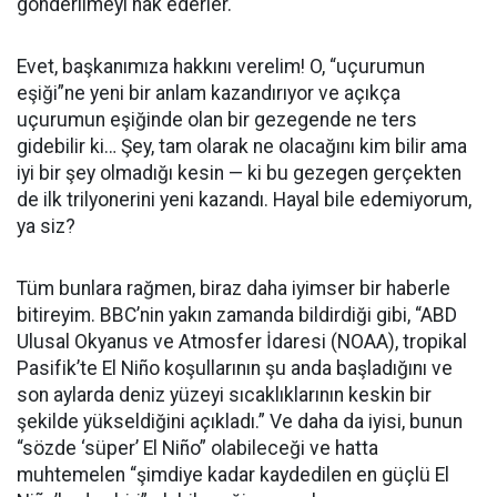
gönderilmeyi hak ederler.
Evet, başkanımıza hakkını verelim! O, “uçurumun
eşiği”ne yeni bir anlam kazandırıyor ve açıkça
uçurumun eşiğinde olan bir gezegende ne ters
gidebilir ki… Şey, tam olarak ne olacağını kim bilir ama
iyi bir şey olmadığı kesin — ki bu gezegen gerçekten
de ilk trilyonerini yeni kazandı. Hayal bile edemiyorum,
ya siz?
Tüm bunlara rağmen, biraz daha iyimser bir haberle
bitireyim. BBC’nin yakın zamanda bildirdiği gibi, “ABD
Ulusal Okyanus ve Atmosfer İdaresi (NOAA), tropikal
Pasifik’te El Niño koşullarının şu anda başladığını ve
son aylarda deniz yüzeyi sıcaklıklarının keskin bir
şekilde yükseldiğini açıkladı.” Ve daha da iyisi, bunun
“sözde ‘süper’ El Niño” olabileceği ve hatta
muhtemelen “şimdiye kadar kaydedilen en güçlü El