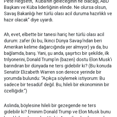
Pete Hegseth, “Küba’nın geleceğinin ne olacağı, ABD
Başkanı ve Küba liderliğinin elinde. Ne olursa olsun,
Savaş Bakanlığı her türlü olası acil duruma hazırlıklı ve
hazır olacak” diye uyardı.
Ah, evet, elbette bir tanesi hariç her türlü olası acil
durum: zafer (ki bu, İkinci Dünya Savaşı’ndan beri
Amerikan kelime dağarcığında yer almıyor) ya da, bu
bağlamda, barış. Yani, şu anda, şaşırtıcı bir şekilde, ilk
trilyonerini, Donald Trump’ın (bazen) dostu Elon Musk’ı
barındıran bir dünyada ne ters gidebilir ki? (Bu konuda
Senatör Elizabeth Warren son derece yerinde bir
yorumda bulundu: “Açıkça söylemek istiyorum: Bu
sadece bir tesadüf değil. Bu, hileli bir ekonominin bir
özelliğidir.”)
Aslında, böylesine hileli bir gezegende ne ters
gidebilir ki? Eminim Donald Trump ve Elon Musk bunu