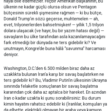
hayal bile edemezler. Hiçbir Amerikan başkanının, bu
ülkenin ne kadar güçlü olursa olsun ve Pentagon
bütçesinin sürekli şişmesine rağmen — ki bu bütçe,
Donald Trump’ın sözü geçerse, muhtemelen — ah,
evet, trilyonerlerden bahsetmişken! — yıllık 1,5 trilyon
dolara ulaşacak (ve hayır, bu bir yazım hatası değil) —
savaşların bu ülke tarafından asla kazanılamayacağını
fark etmediği bir dünyada ne ters gidebilir ki? Ve
unutmayın, Kongre’de buna hâlâ “savunma” harcaması
deniyor.
Washington, D.C.’den 6.500 milden biraz daha az
uzaklıkta bulunan İran’a karşı bir savaş başlatırken ne
ters gidebilir ki? Bu, Vladimir Putin’in ülkesinin Ukrayna
sınırında felaketle sonuçlanan bir savaş başlatma
kararından çok daha az aptalca bir hareket. En azından
İran o kadar uzakta ki şunu sorabilirsiniz: Bu durum
kimin hayatını rahatsız edebilir ki (İranlılar, komşuları ya
da elbette, elektrikli olmayan bir araba veya kamyon