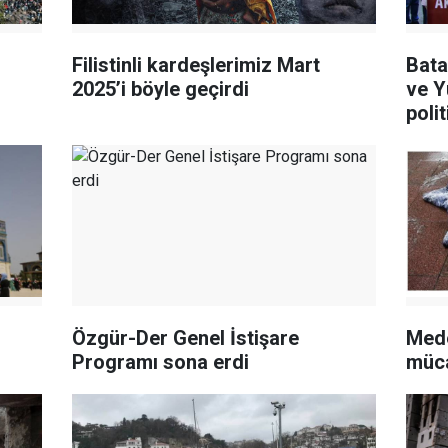
Filistinli kardeşlerimiz Mart
Bata
2025’i böyle geçirdi
ve Y
polit
Özgür-Der Genel İstişare
Mede
Programı sona erdi
müca