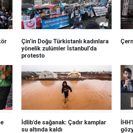
kör
Çin’in Doğu Türkistanlı kadınlara
Çern
yönelik zulümler İstanbul’da
protesto
de
İdlib'de sağanak: Çadır kamplar
İHH’
su altında kaldı
gözy