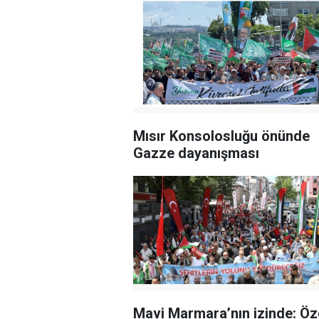
Mısır Konsolosluğu önünde
Gazze dayanışması
Mavi Marmara’nın izinde: Öz