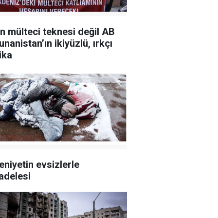
n mülteci teknesi değil AB
unanistan’ın ikiyüzlü, ırkçı
ika
niyetin evsizlerle
delesi