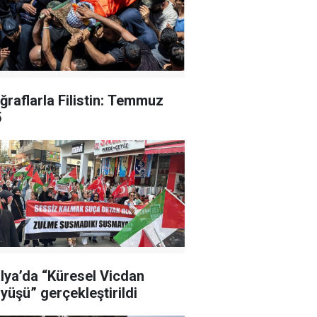
ğraflarla Filistin: Temmuz
5
lya’da “Küresel Vicdan
yüşü” gerçekleştirildi