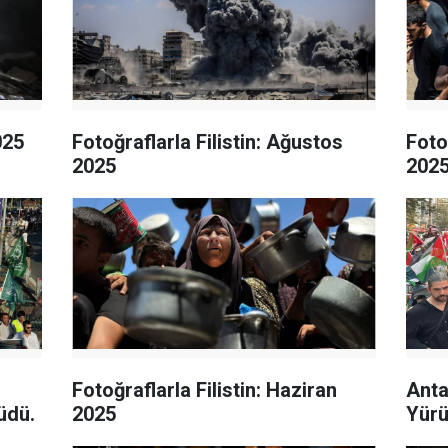
025
Fotoğraflarla Filistin: Ağustos
Foto
2025
202
Fotoğraflarla Filistin: Haziran
Anta
üdü.
2025
Yürü