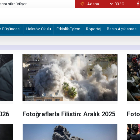
33 °C
rdımcısı Vance'i desteklemeyi
Vance, İran konusunda askeri, ekonomik ve
kullanılacağını belirtti
m Düşüncesi
Haksöz Okulu
Etkinlik-Eylem
Röportaj
Basın Açıklaması
2026
Fotoğraflarla Filistin: Aralık 2025
Foto