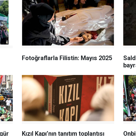
Fotoğraflarla Filistin: Mayıs 2025
Sald
bayr
gür
Kızıl Kapı’nın tanıtım toplantısı
Onbi