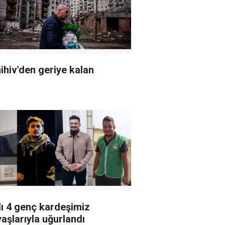
ihiv'den geriye kalan
lı 4 genç kardeşimiz
aşlarıyla uğurlandı