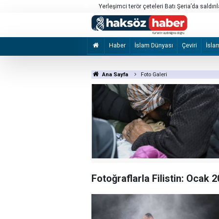
Trump'ın, 2028 seçimlerinde ABD Başkan Ya
planladığı iddia edildi
Haber
İslam Dünyası
Çeviri
İsla
Ana Sayfa
Foto Galeri
Fotoğraflarla Filistin: Ocak 