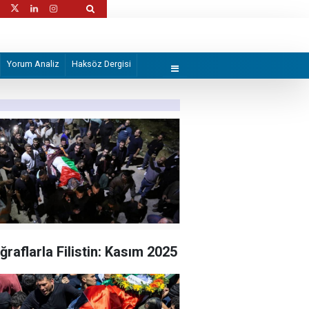
 diplomatik tüm araçların
İslam'la şereflenmeyen tek toplum: Yahudi
Yorum Analiz
Haksöz Dergisi
ğraflarla Filistin: Kasım 2025