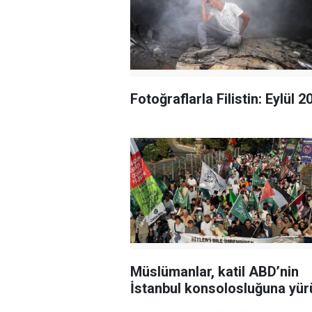
Fotoğraflarla Filistin: Eylül 2
Müslümanlar, katil ABD’nin
İstanbul konsolosluğuna yür