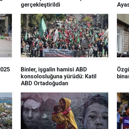
gerçekleştirildi
Ayas
2025
Binler, işgalin hamisi ABD
Özgü
konsolosluğuna yürüdü: Katil
binas
ABD Ortadoğudan