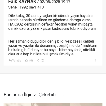
Faik KAYNAK
/ 02/05/2025 19:17
Sene : 1992 sayı: 410
Dile kolay, 30 seneyi aşkın bir süredir yayın hayatını
ısrarla sebatla sürdüren ve gündeme damga vuran
HAKSÖZ dergisinin cefakar fedakar yönetimi başta
olmak üzere, yazar - çizer kadrosunu tebrik ediyorum
..
Her zaman olduğu gibi, geniş bilgi yelpazesi Kaliteli
yazar ve yazılar ile donanmış , başlığı ile de " muhkem
bir kale gibi " duruyor bu sayı .. Nice sayılarla, nitelikli
okurlarla hep birlikte buluşmak ümidiyle ..
Yanıtla
(0)
(0)
Bunlar da İlginizi Çekebilir