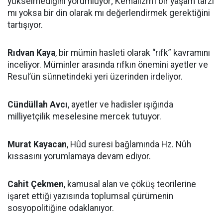
yükselmediğini yorumluyor; Kemalizm’i bir yaşam tarzı
mı yoksa bir din olarak mı değerlendirmek gerektiğini
tartışıyor.
Rıdvan Kaya
, bir mümin hasleti olarak “rıfk” kavramını
inceliyor. Müminler arasında rıfkın önemini ayetler ve
Resul’ün sünnetindeki yeri üzerinden irdeliyor.
Cündüllah Avcı
, ayetler ve hadisler ışığında
milliyetçilik meselesine mercek tutuyor.
Murat Kayacan
, Hûd suresi bağlamında Hz. Nûh
kıssasını yorumlamaya devam ediyor.
Cahit Çekmen
, kamusal alan ve çöküş teorilerine
işaret ettiği yazısında toplumsal çürümenin
sosyopolitiğine odaklanıyor.