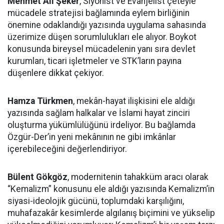
Mehmet Ali Şeker
, Siyonist ve Evanjelist çeteyle
mücadele stratejisi bağlamında eylem birliğinin
önemine odaklandığı yazısında uygulama sahasında
üzerimize düşen sorumlulukları ele alıyor. Boykot
konusunda bireysel mücadelenin yanı sıra devlet
kurumları, ticari işletmeler ve STK’ların payına
düşenlere dikkat çekiyor.
Hamza Türkmen
, mekân-hayat ilişkisini ele aldığı
yazısında sağlam halkalar ve İslami hayat zinciri
oluşturma yükümlülüğünü irdeliyor. Bu bağlamda
Özgür-Der’in yeni mekânının ne gibi imkânlar
içerebileceğini değerlendiriyor.
Bülent Gökgöz
, modernitenin tahakküm aracı olarak
“Kemalizm” konusunu ele aldığı yazısında Kemalizm’in
siyasi-ideolojik gücünü, toplumdaki karşılığını,
muhafazakâr kesimlerde algılanış biçimini ve yükselip