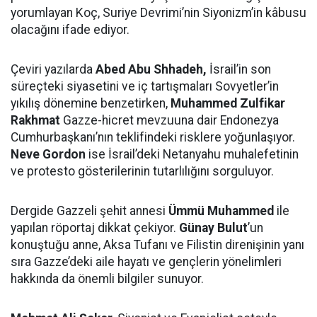
yorumlayan Koç, Suriye Devrimi’nin Siyonizm’in kâbusu
olacağını ifade ediyor.
Çeviri yazılarda
Abed Abu Shhadeh,
İsrail’in son
süreçteki siyasetini ve iç tartışmaları Sovyetler’in
yıkılış dönemine benzetirken,
Muhammed Zulfikar
Rakhmat
Gazze-hicret mevzuuna dair Endonezya
Cumhurbaşkanı’nın teklifindeki risklere yoğunlaşıyor.
Neve Gordon
ise İsrail’deki Netanyahu muhalefetinin
ve protesto gösterilerinin tutarlılığını sorguluyor.
Dergide Gazzeli şehit annesi
Ümmü Muhammed
ile
yapılan röportaj dikkat çekiyor.
Günay Bulut
’un
konuştuğu anne, Aksa Tufanı ve Filistin direnişinin yanı
sıra Gazze’deki aile hayatı ve gençlerin yönelimleri
hakkında da önemli bilgiler sunuyor.