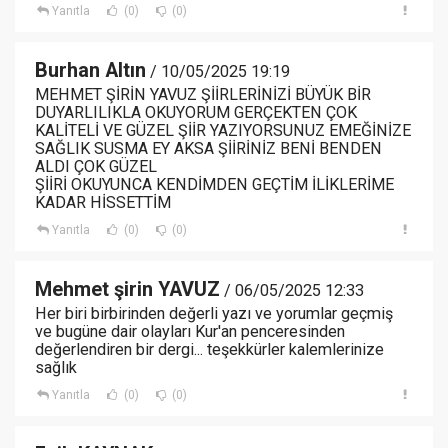
Yanıtla
(0)
(0)
Burhan Altın
/ 10/05/2025 19:19
MEHMET ŞİRİN YAVUZ ŞİİRLERİNİZİ BÜYÜK BİR
DUYARLILIKLA OKUYORUM GERÇEKTEN ÇOK
KALİTELİ VE GÜZEL ŞİİR YAZIYORSUNUZ EMEĞİNİZE
SAĞLIK SUSMA EY AKSA ŞİİRİNİZ BENİ BENDEN
ALDI ÇOK GÜZEL
ŞİİRİ OKUYUNCA KENDİMDEN GEÇTİM İLİKLERİME
KADAR HİSSETTİM
Yanıtla
(0)
(0)
Mehmet şirin YAVUZ
/ 06/05/2025 12:33
Her biri birbirinden değerli yazı ve yorumlar geçmiş
ve bugüne dair olayları Kur'an penceresinden
değerlendiren bir dergi... teşekkürler kalemlerinize
sağlık
Yanıtla
(0)
(0)