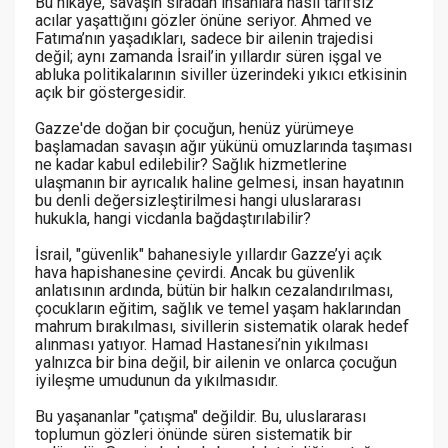
Bu hikâye, savaşın sıradan insanlara nasıl tarifsiz
acılar yaşattığını gözler önüne seriyor. Ahmed ve
Fatıma’nın yaşadıkları, sadece bir ailenin trajedisi
değil; aynı zamanda İsrail’in yıllardır süren işgal ve
abluka politikalarının siviller üzerindeki yıkıcı etkisinin
açık bir göstergesidir.
Gazze'de doğan bir çocuğun, henüz yürümeye
başlamadan savaşın ağır yükünü omuzlarında taşıması
ne kadar kabul edilebilir? Sağlık hizmetlerine
ulaşmanın bir ayrıcalık haline gelmesi, insan hayatının
bu denli değersizleştirilmesi hangi uluslararası
hukukla, hangi vicdanla bağdaştırılabilir?
İsrail, "güvenlik" bahanesiyle yıllardır Gazze’yi açık
hava hapishanesine çevirdi. Ancak bu güvenlik
anlatısının ardında, bütün bir halkın cezalandırılması,
çocukların eğitim, sağlık ve temel yaşam haklarından
mahrum bırakılması, sivillerin sistematik olarak hedef
alınması yatıyor. Hamad Hastanesi’nin yıkılması
yalnızca bir bina değil, bir ailenin ve onlarca çocuğun
iyileşme umudunun da yıkılmasıdır.
Bu yaşananlar "çatışma" değildir. Bu, uluslararası
toplumun gözleri önünde süren sistematik bir