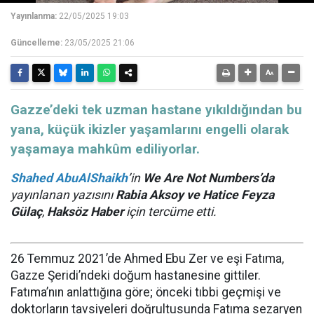
Yayınlanma:
22/05/2025 19:03
Güncelleme:
23/05/2025 21:06
​​​​​​​Gazze’deki tek uzman hastane yıkıldığından bu
yana, küçük ikizler yaşamlarını engelli olarak
yaşamaya mahkûm ediliyorlar.
Shahed AbuAlShaikh
’in
We Are Not Numbers’da
yayınlanan yazısını
Rabia Aksoy ve Hatice Feyza
Gülaç
,
Haksöz Haber
için tercüme etti.
26 Temmuz 2021’de Ahmed Ebu Zer ve eşi Fatıma,
Gazze Şeridi’ndeki doğum hastanesine gittiler.
Fatıma’nın anlattığına göre; önceki tıbbi geçmişi ve
doktorların tavsiyeleri doğrultusunda Fatıma sezaryen