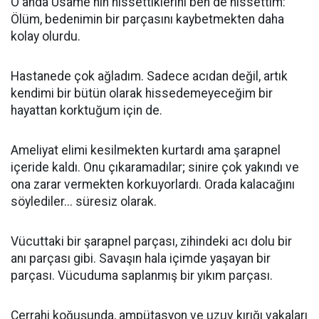
O anda Usame'nin hissettiklerini ben de hissettim:
Ölüm, bedenimin bir parçasını kaybetmekten daha
kolay olurdu.
Hastanede çok ağladım. Sadece acıdan değil, artık
kendimi bir bütün olarak hissedemeyeceğim bir
hayattan korktuğum için de.
Ameliyat elimi kesilmekten kurtardı ama şarapnel
içeride kaldı. Onu çıkaramadılar; sinire çok yakındı ve
ona zarar vermekten korkuyorlardı. Orada kalacağını
söylediler... süresiz olarak.
Vücuttaki bir şarapnel parçası, zihindeki acı dolu bir
anı parçası gibi. Savaşın hala içimde yaşayan bir
parçası. Vücuduma saplanmış bir yıkım parçası.
Cerrahi koğuşunda, ampütasyon ve uzuv kırığı vakaları