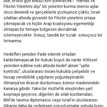
bile, ertesi gün enkazı kim yönetecek? “Hamas ve
Filistin Yönetimi dışı” bir yönetim kurma önerisi aylar
önce denendi ve gerçeklerle yüzleşince çöktü; İsrail
silahları altında güvenilir bir Filistin yönetimi ortaya
çıkmayacak ve hiçbir Arap koalisyonu egemenliği
olmayan bir himaye bölgesini devralmak
istemeyecektir. Sonuç, tanıdık bir tuzak: sonuçsuz bir
tırmanma.
Hedefleri yeniden ifade ederek ortadan
kaldırılamayacak bir hukuki boyut da vardır. Kitlesel
yerinden edilme riski altında hedef alınan “şehir
kontrolü”, uluslararası insani hukukla çelişebilir ve
hesap verebilirlik çağrılarını yoğunlaştırabilir.
Almanya'nın ihracat durdurması, kömür madenindeki
kanarya gibidir. Yakın bir müttefik eleştiriden şart
koşmaya geçerse, diğerleri de silah kısıtlamaları,
BM'de tanıma diplomasisi veya İsrail'in uluslararası
itibarını daha da zedeleyen soruşturmalar yoluyla bunu