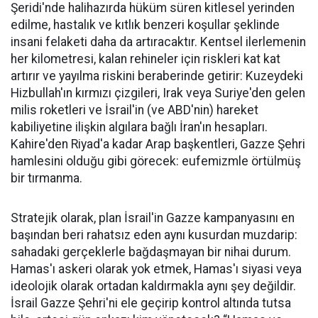
Şeridi'nde halihazırda hüküm süren kitlesel yerinden
edilme, hastalık ve kıtlık benzeri koşullar şeklinde
insani felaketi daha da artıracaktır. Kentsel ilerlemenin
her kilometresi, kalan rehineler için riskleri kat kat
artırır ve yayılma riskini beraberinde getirir: Kuzeydeki
Hizbullah'ın kırmızı çizgileri, Irak veya Suriye'den gelen
milis roketleri ve İsrail'in (ve ABD'nin) hareket
kabiliyetine ilişkin algılara bağlı İran'ın hesapları.
Kahire'den Riyad'a kadar Arap başkentleri, Gazze Şehri
hamlesini olduğu gibi görecek: eufemizmle örtülmüş
bir tırmanma.
Stratejik olarak, plan İsrail'in Gazze kampanyasını en
başından beri rahatsız eden aynı kusurdan muzdarip:
sahadaki gerçeklerle bağdaşmayan bir nihai durum.
Hamas'ı askeri olarak yok etmek, Hamas'ı siyasi veya
ideolojik olarak ortadan kaldırmakla aynı şey değildir.
İsrail Gazze Şehri'ni ele geçirip kontrol altında tutsa