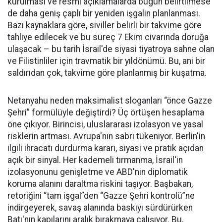
kurulması ve resmi açıklamalarda bugün belirtilmese
de daha geniş çaplı bir yeniden işgalin planlanması.
Bazı kaynaklara göre, siviller belirli bir takvime göre
tahliye edilecek ve bu süreç 7 Ekim civarında doruğa
ulaşacak – bu tarih İsrail'de siyasi tiyatroya sahne olan
ve Filistinliler için travmatik bir yıldönümü. Bu, ani bir
saldırıdan çok, takvime göre planlanmış bir kuşatma.
Netanyahu neden maksimalist sloganları “önce Gazze
Şehri” formülüyle değiştirdi? Üç örtüşen hesaplama
öne çıkıyor. Birincisi, uluslararası izolasyon ve yasal
risklerin artması. Avrupa'nın sabrı tükeniyor. Berlin'in
ilgili ihracatı durdurma kararı, siyasi ve pratik açıdan
açık bir sinyal. Her kademeli tırmanma, İsrail'in
izolasyonunu genişletme ve ABD'nin diplomatik
koruma alanını daraltma riskini taşıyor. Başbakan,
retoriğini “tam işgal”den “Gazze Şehri kontrolü”ne
indirgeyerek, savaş alanında baskıyı sürdürürken
Batı'nın kapılarını aralık bırakmaya çalışıyor. Bu,