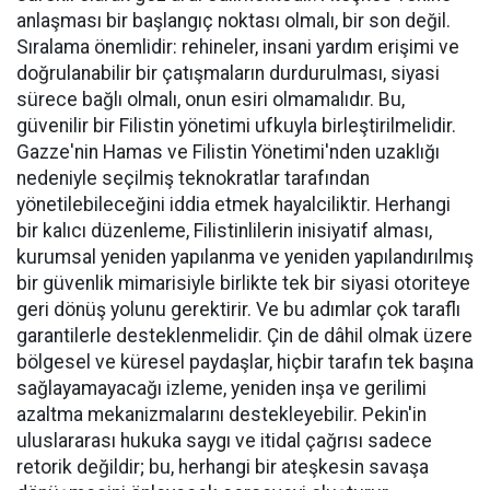
anlaşması bir başlangıç noktası olmalı, bir son değil.
Sıralama önemlidir: rehineler, insani yardım erişimi ve
doğrulanabilir bir çatışmaların durdurulması, siyasi
sürece bağlı olmalı, onun esiri olmamalıdır. Bu,
güvenilir bir Filistin yönetimi ufkuyla birleştirilmelidir.
Gazze'nin Hamas ve Filistin Yönetimi'nden uzaklığı
nedeniyle seçilmiş teknokratlar tarafından
yönetilebileceğini iddia etmek hayalciliktir. Herhangi
bir kalıcı düzenleme, Filistinlilerin inisiyatif alması,
kurumsal yeniden yapılanma ve yeniden yapılandırılmış
bir güvenlik mimarisiyle birlikte tek bir siyasi otoriteye
geri dönüş yolunu gerektirir. Ve bu adımlar çok taraflı
garantilerle desteklenmelidir. Çin de dâhil olmak üzere
bölgesel ve küresel paydaşlar, hiçbir tarafın tek başına
sağlayamayacağı izleme, yeniden inşa ve gerilimi
azaltma mekanizmalarını destekleyebilir. Pekin'in
uluslararası hukuka saygı ve itidal çağrısı sadece
retorik değildir; bu, herhangi bir ateşkesin savaşa