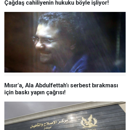
Çağdaş cahiliyenin hukuku böyle işliyor!
Mısır'a, Ala Abdulfettah'ı serbest bırakması
için baskı yapın çağrısı!