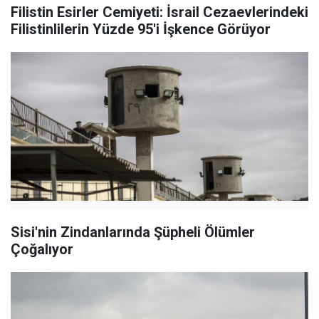
Filistin Esirler Cemiyeti: İsrail Cezaevlerindeki
Filistinlilerin Yüzde 95'i İşkence Görüyor
Sisi'nin Zindanlarında Şüpheli Ölümler
Çoğalıyor