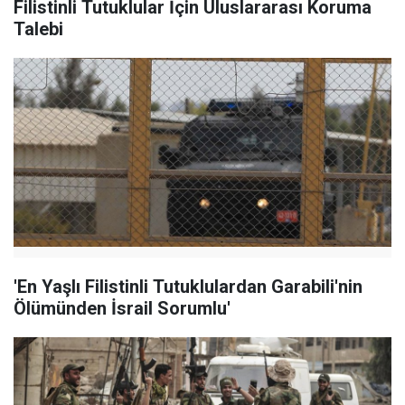
Filistinli Tutuklular İçin Uluslararası Koruma
Talebi
'En Yaşlı Filistinli Tutuklulardan Garabili'nin
Ölümünden İsrail Sorumlu'