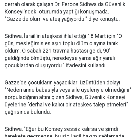
cerrah olarak çalışan Dr. Feroze Sidhwa da Güvenlik
Konseyi'ndeki oturumda yaptığı konuşmada,
"Gazze'de ölüm ve ateş yağıyordu." diye konuştu.
Sidhwa, İsrail'in ateşkesi ihlal ettiği 18 Mart için "O
gün, mesleğimin en aşırı toplu ölüm olayına tanık
oldum. O sabah 221 travma hastası geldi, 90'ı
geldiğinde ölmüştü, neredeyse yarısı ağır yaralı
çocuklardan oluşuyordu." ifadesini kullandı.
Gazze'de çocukların yaşadıkları üzüntüden dolayı
"Neden anne babasıyla veya aile üyeleriyle ölmediğini"
sorguladığının altını çizen Sidhwa, Güvenlik Konseyi
üyelerine "derhal ve kalıcı bir ateşkes talep etmeleri"
çağrısında bulundu.
Sidhwa, "Eğer bu Konsey sessiz kalırsa ve şimdi
harekete geçmezse, bu sicil acil bakım sağlamada