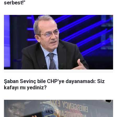
serbest!"
Şaban Sevinç bile CHP'ye dayanamadı: Siz
kafayı mı yediniz?