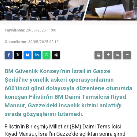
Yayınlanma:
29/05/2025 11:00
Güncelleme:
30/05/2025 08:19
BM Güvenlik Konseyi'nin İsrail'in Gazze
Şeridi'ne yönelik askeri operasyonlarının
600'üncü günü dolayısıyla düzenlene oturumda
konuşan Filistin'in BM Daimi Temsilcisi Riyad
Mansur, Gazze'deki insanlık krizini anlattığı
sırada gözyaşlarını tutamadı.
Filistin'in Birleşmiş Milletler (BM) Daimi Temsilcisi
Riyad Mansur, İsrail'in Gazze'de açlıktan sonra şimdi