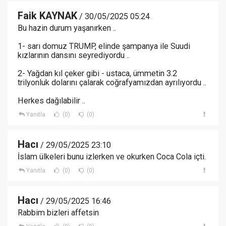
Faik KAYNAK
/ 30/05/2025 05:24
Bu hazin durum yaşanırken ..
1- sarı domuz TRUMP, elinde şampanya ile Suudi
kızlarının dansını seyrediyordu ..
2- Yağdan kıl çeker gibi - ustaca, ümmetin 3.2
trilyonluk dolarını çalarak coğrafyamızdan ayrılıyordu ..
Herkes dağılabilir ..
Yanıtla
(0)
(0)
Hacı
/ 29/05/2025 23:10
İslam ülkeleri bunu izlerken ve okurken Coca Cola içti.
Yanıtla
(0)
(0)
Hacı
/ 29/05/2025 16:46
Rabbim bizleri affetsin