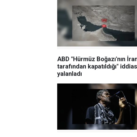
ABD "Hürmüz Boğazı'nın İra
tarafından kapatıldığı" iddias
yalanladı