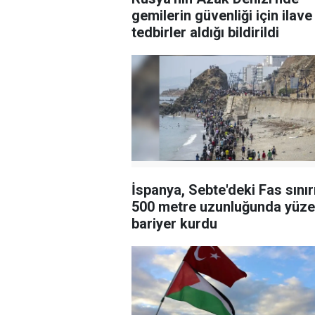
gemilerin güvenliği için ilave
tedbirler aldığı bildirildi
İspanya, Sebte'deki Fas sınır
500 metre uzunluğunda yüze
bariyer kurdu