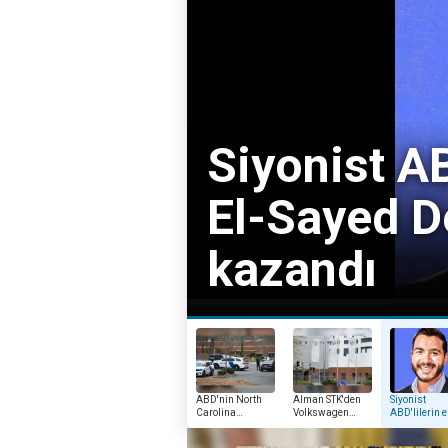
: Abdul
ni
ABD, Brezi
Büyükelçisi
ABD'nin North
Alman STK'den
Siyonist
Carolina
Volkswagen
ABD'lilerin 
eyaletinde silahlı
fabrikasının
kötü gecesi:
saldırı
İsrailli silah
Abdul El-Sa