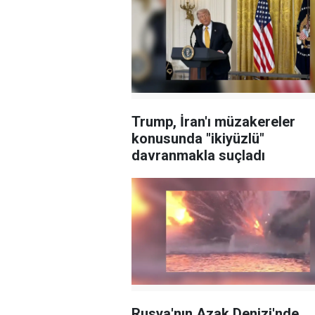
üreticisi Rafael'e
Demokrat Pa
devredilmesi
önseçimini
planına tepki
kazandı
Trump, İran'ı müzakereler
konusunda "ikiyüzlü"
davranmakla suçladı
Rusya'nın Azak Denizi'nde