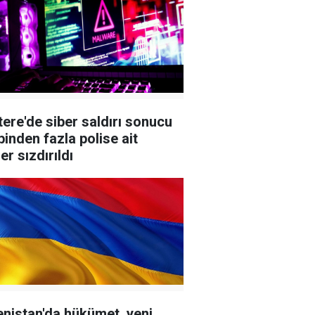
ltı tesisinde
faaliyetini
açtı
göçmen
durdurdu
tını kaybetti
ltere'de siber saldırı sonucu
binden fazla polise ait
ler sızdırıldı
nistan'da hükümet, yeni