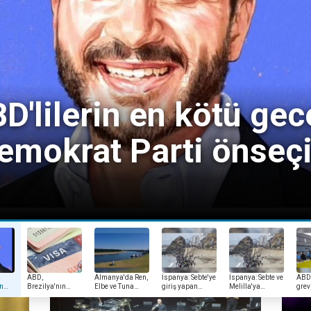
lya'nın Washington
nin vizesini iptal ett
ABD,
Almanya'da Ren,
İspanya: Sebte'ye
İspanya: Sebte ve
ABD'
en
Brezilya'nın
Elbe ve Tuna
giriş yapan
Melilla'ya
grev
Washington
nehirlerinde su
yaklaşık 72 bin
düzensiz giriş
prot
yed
Büyükelçisinin
seviyesi kritik
düzensiz
Avrupa'da
sahn