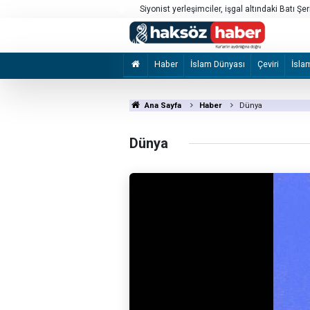
a’daki saldırılarını sürdürdü
Sebte’deki göç hareketliliği
Haber
İslam Dünyası
Çeviri
İsla
Ana Sayfa
Haber
Dünya
Dünya