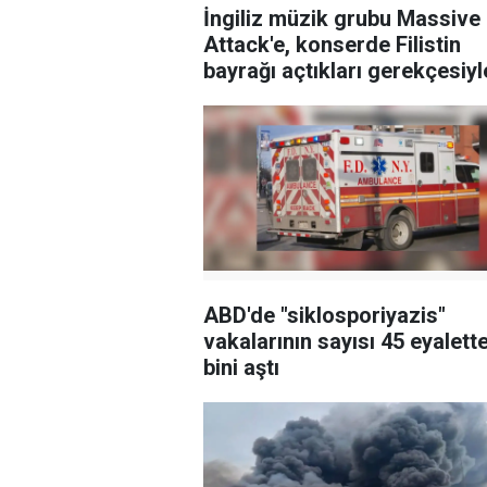
İngiliz müzik grubu Massive
Attack'e, konserde Filistin
bayrağı açtıkları gerekçesiyl
soruşturma
ABD'de "siklosporiyazis"
vakalarının sayısı 45 eyalett
bini aştı