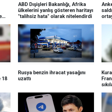
ABD Dışişleri Bakanlığı, Afrika
Anke
ülkelerini yanlış gösteren haritayı
sald
e
"talihsiz hata" olarak nitelendirdi
orta
Rusya benzin ihracat yasağını
Kura
e 18
uzattı
Fran
sıkıl