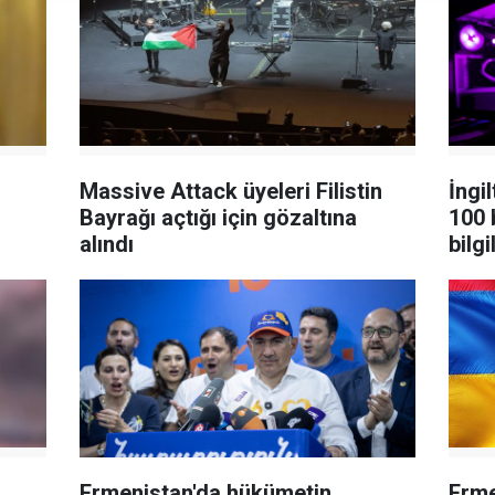
rti
vizesini iptal etti
düzeye geriledi
göçmenden 70
serbest dolaşım
göza
bine yakını Fas'a
hakkı
bir 
döndü
sağlamıyor
haya
Massive Attack üyeleri Filistin
İngi
Bayrağı açtığı için gözaltına
100 
alındı
bilgi
Ermenistan'da hükümetin
Erme