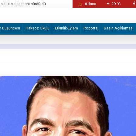
29 °C
Alman STK'den Volkswagen fabrikasının İsrail
devredilmesi planına tepki
m Düşüncesi
Haksöz Okulu
Etkinlik-Eylem
Röportaj
Basın Açıklaması