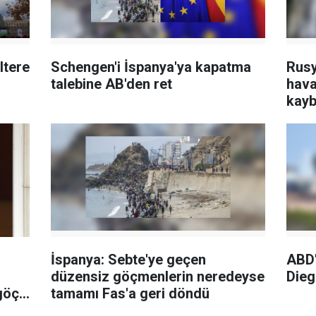
ltere
Schengen'i İspanya'ya kapatma
Rusy
talebine AB'den ret
hava
kayb
İspanya: Sebte'ye geçen
ABD'
düzensiz göçmenlerin neredeyse
Dieg
göç
tamamı Fas'a geri döndü