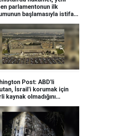
len parlamentonun ilk
umunun başlamasıyla istifa
ington Post: ABD'li
tan, İsrail'i korumak için
rli kaynak olmadığını
agon'a bildirdi