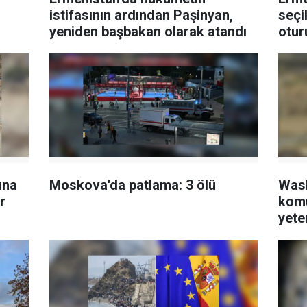
istifasının ardından Paşinyan,
seçi
yeniden başbakan olarak atandı
otur
etti
ına
Moskova'da patlama: 3 ölü
Wash
r
komu
yete
Pent