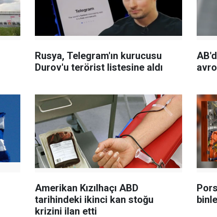
Rusya, Telegram'ın kurucusu
AB'd
Durov'u terörist listesine aldı
avro
Amerikan Kızılhaçı ABD
Pors
tarihindeki ikinci kan stoğu
binle
krizini ilan etti