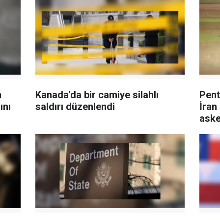
n
Kanada'da bir camiye silahlı
Pent
ını
saldırı düzenlendi
İran
aske