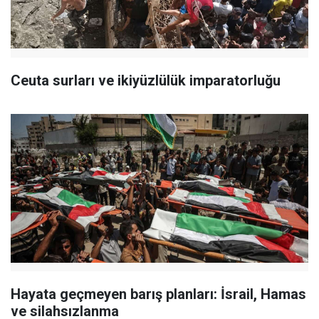
Ceuta surları ve ikiyüzlülük imparatorluğu
Hayata geçmeyen barış planları: İsrail, Hamas
ve silahsızlanma