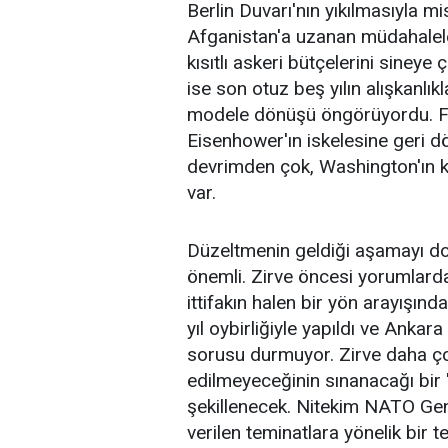
Berlin Duvarı'nın yıkılmasıyla m
Afganistan'a uzanan müdahalele
kısıtlı askeri bütçelerini sine
ise son otuz beş yılın alışkanlı
modele dönüşü öngörüyordu. Fa
Eisenhower'ın iskelesine geri d
devrimden çok, Washington'ın ken
var.
Düzeltmenin geldiği aşamayı d
önemli. Zirve öncesi yorumlard
ittifakın halen bir yön arayışın
yıl oybirliğiyle yapıldı ve Ankar
sorusu durmuyor. Zirve daha ço
edilmeyeceğinin sınanacağı bi
şekillenecek. Nitekim NATO Gene
verilen teminatlara yönelik bir 