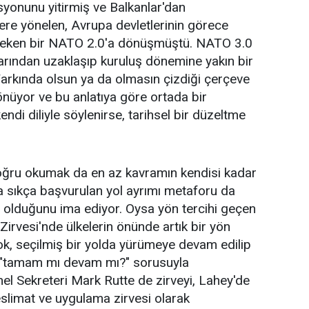
isyonunu yitirmiş ve Balkanlar'dan
re yönelen, Avrupa devletlerinin görece
ye çeken bir NATO 2.0'a dönüşmüştü. NATO 3.0
klarından uzaklaşıp kuruluş dönemine yakın bir
rkında olsun ya da olmasın çizdiği çerçeve
önüyor ve bu anlatıya göre ortada bir
di diliyle söylenirse, tarihsel bir düzeltme
oğru okumak da en az kavramın kendisi kadar
a sıkça başvurulan yol ayrımı metaforu da
da olduğunu ima ediyor. Oysa yön tercihi geçen
a Zirvesi'nde ülkelerin önünde artık bir yön
k, seçilmiş bir yolda yürümeye devam edilip
r "tamam mı devam mı?" sorusuyla
l Sekreteri Mark Rutte de zirveyi, Lahey'de
teslimat ve uygulama zirvesi olarak