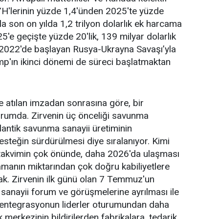
H'lerinin yüzde 1,4'ünden 2025'te yüzde
yla son on yılda 1,2 trilyon dolarlık ek harcama
5'e geçişte yüzde 20'lik, 139 milyar dolarlık
a 2022'de başlayan Rusya-Ukrayna Savaşı’yla
mp'ın ikinci dönemi de süreci başlatmaktan
 atılan imzadan sonrasına göre, bir
rumda. Zirvenin üç önceliği savunma
atlantik savunma sanayii üretiminin
esteğin sürdürülmesi diye sıralanıyor. Kimi
 takvimin çok önünde, daha 2026'da ulaşması
amanın miktarından çok doğru kabiliyetlere
ak. Zirvenin ilk günü olan 7 Temmuz'un
anayii forum ve görüşmelerine ayrılması ile
ik entegrasyonun liderler oturumundan daha
lık merkezinin bildirilerden fabrikalara, tedarik