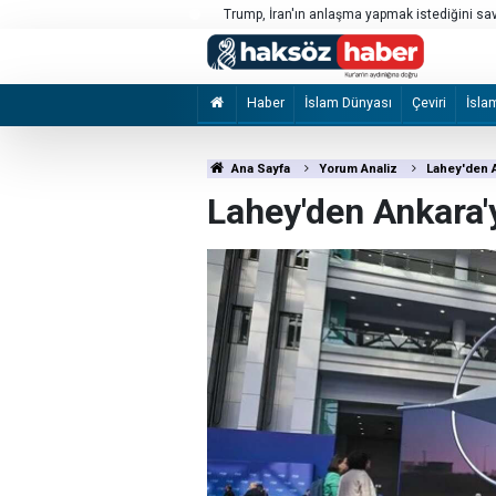
Trump, İran'ın anlaşma yapmak istediğini s
Soykırımcı İsrail, Batı Şeria'da 1 Filistinliyi 
soruşturmayı kapattı
Haber
İslam Dünyası
Çeviri
İsla
Ana Sayfa
Yorum Analiz
Lahey'den A
Lahey'den Ankara'