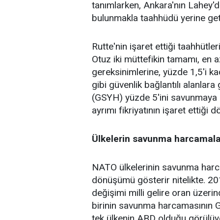
tanımlarken, Ankara'nın Lahey'de
bulunmakla taahhüdü yerine geti
Rutte'nin işaret ettiği taahhütle
Otuz iki müttefikin tamamı, en 
gereksinimlerine, yüzde 1,5'i ka
gibi güvenlik bağlantılı alanlara
(GSYH) yüzde 5'ini savunmaya 
ayrımı fikriyatının işaret ettiğ
Ülkelerin savunma harcamalar
NATO ülkelerinin savunma harca
dönüşümü gösterir nitelikte. 2
değişimi milli gelire oran üzeri
birinin savunma harcamasının GS
tek ülkenin ABD olduğu görülüyo