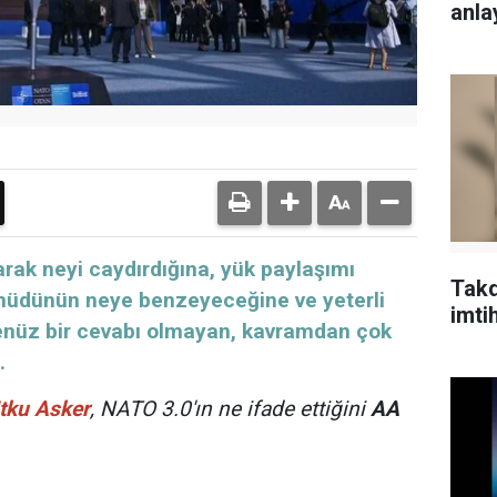
anlay
larak neyi caydırdığına, yük paylaşımı
Takd
hüdünün neye benzeyeceğine ve yeterli
imti
 henüz bir cevabı olmayan, kavramdan çok
.
tku Asker
, NATO 3.0'ın ne ifade ettiğini
AA