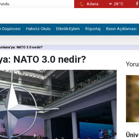
avundu
28 °C
İspanya hükümeti, İtalya’ya tek taraflı sınır
katleden askerler hakkındaki
m Düşüncesi
Haksöz Okulu
Etkinlik-Eylem
Röportaj
Basın Açıklaması
nkara'ya: NATO 3.0 nedir?
ya: NATO 3.0 nedir?
Yoru
Üniv