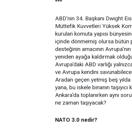
***
ABD'nin 34. Başkanı Dwight Ei
Müttefik Kuvvetleri Yüksek Komut
kurulan komuta yapısı bünyesinde
içinde dönmemiş olursa bütün p
desteğinin amacının Avrupa'nın 
yeniden ayağa kaldırmak olduğ
Avrupa'daki ABD varlığı yalnızca 
ve Avrupa kendini savunabilecek
Aradan geçen yetmiş beş yılda A
yana, bu iskele binanın taşıyıc
Ankara'da toplanırken aynı soru 
ne zaman taşıyacak?
NATO 3.0 nedir?