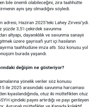
n bile önemli olabileceğini, zira taahhütte
rmenin aynı şey olmadığını söyledi.
rin adresi, Haziran 2025'teki Lahey Zirvesi'ydi.
az yüzde 3,5'i çekirdek savunma
darı altyapı, dayanıklılık ve savunma sanayii
 gitmek üzere gayrisafi yurt içi hasılanın
ayırma taahhüdüne imza attı. Söz konusu yol
i dönüşüm burada yaşandı.
ındaki değişim ne gösteriyor?
malarına yönelik veriler söz konusu
015 ile 2025 arasındaki savunma harcaması
nden kıyaslandığında, otuz iki müttefikten otuz
YH içindeki payını artırdığı ve payı gerileyen
r. Avrupalı müttefikler ve Kanada kolektif