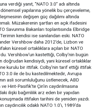
a verdiği yanıt, "NATO 3.0" adı altında
n dönemsel yapılarına yönelik bu çerçeveleme,
zleşmesinin değişen güç dağılımı altında
alı. Müzakerenin şartları en açık ifadesini
TO Savunma Bakanları toplantısında Elbridge
Terimin kendisi ise sanılandan eski. NATO
xander Vershbow daha 2012'de, Lizbon ve
tifakın küresel ortaklıklara açılan bir NATO
ordu. Vershbow'un kastettiği, Colby'nin bugün
 doğrudan kendisiydi, yani küresel ortaklıklar
 kurulu bir ittifak. Colby'nin tarif ettiği ittifak
TO 3.0 ile de bu kastedilmektedir, Avrupa
nın asli sorumluluğunu üstlenecek, ABD
ve Hint-Pasifik'te Çin'in caydırılmasına
ki ilişki bağımlılık arz eden bir yapıdan
 konuşmada ittifakın tarihini de yeniden yazdı.
n caydırıcılık odaklı NATO 1.0'ı, 1989'da