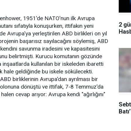
senhower, 1951'de NATO'nun ilk Avrupa
2 gü
anı sıfatıyla konuşurken, ittifakın yeni
Hasb
 Avrupa'ya yerleştirilen ABD birlikleri on yıl
rojenin başarısız sayılacağını söylemiş, ABD
kendini savunma iradesini ve kapasitesini
unu belirtmişti. Kurucu komutanın gözünde
inşaatlarda kullanılan bir iskeleden ibaretti
 hale geldiğinde bu iskele sökülecekti.
BD birliklerinin Avrupa'dan ayrılması bir
ı kolonuna dönüştü ve ittifak, 7-8 Temmuz'da
halen cevap arıyor: Avrupa kendi "ağırlığını"
Sebt
Batı