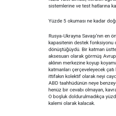
sistemlerine ve test hatlarına ka
Yüzde 5 okuması ne kadar doğ
Rusya-Ukrayna Savaşı'nın en öne
kapasitenin destek fonksiyonu 
dönüştüğüydü. Bir katman üstte,
aksesuarı olarak görmüş Avrupa s
aklının merkezine koyup koyama
katmanları çerçeveleyecek çatı bi
ittifakın kolektif olarak neyi ca
ABD taahhüdünün neye benzeyece
henüz bir cevabı olmayan, kavra
O boşluk doldurulmadıkça yüzd
kalemi olarak kalacak.