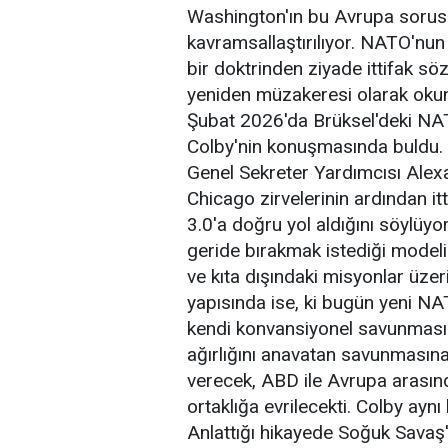
Washington'ın bu Avrupa sorusun
kavramsallaştırılıyor. NATO'nu
bir doktrinden ziyade ittifak sö
yeniden müzakeresi olarak okunm
Şubat 2026'da Brüksel'deki NA
Colby'nin konuşmasında buldu. 
Genel Sekreter Yardımcısı Ale
Chicago zirvelerinin ardından it
3.0'a doğru yol aldığını söylüy
geride bırakmak istediği modelin
ve kıta dışındaki misyonlar üzerine
yapısında ise, ki bugün yeni NA
kendi konvansiyonel savunması
ağırlığını anavatan savunmasına 
verecek, ABD ile Avrupa arasında
ortaklığa evrilecekti. Colby aynı
Anlattığı hikayede Soğuk Savaş'ı