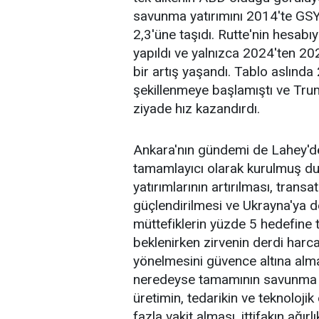
savunma yatırımını 2014'te GSY
2,3'üne taşıdı. Rutte'nin hesabı
yapıldı ve yalnızca 2024'ten 202
bir artış yaşandı. Tablo aslınd
şekillenmeye başlamıştı ve Tru
ziyade hız kazandırdı.
Ankara'nın gündemi de Lahey'de
tamamlayıcı olarak kurulmuş du
yatırımlarının artırılması, trans
güçlendirilmesi ve Ukrayna'ya d
müttefiklerin yüzde 5 hedefine
beklenirken zirvenin derdi harc
yönelmesini güvence altına alm
neredeyse tamamının savunma s
üretimin, tedarikin ve teknoloj
fazla vakit alması, ittifakın ağır