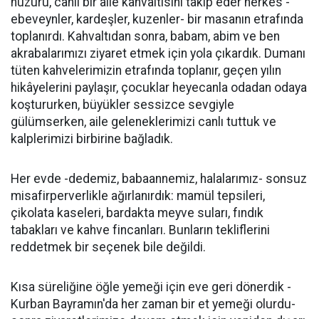
huzuru, canlı bir aile kahvaltısını takip eder herkes -
ebeveynler, kardeşler, kuzenler- bir masanın etrafında
toplanırdı. Kahvaltıdan sonra, babam, abim ve ben
akrabalarımızı ziyaret etmek için yola çıkardık. Dumanı
tüten kahvelerimizin etrafında toplanır, geçen yılın
hikâyelerini paylaşır, çocuklar heyecanla odadan odaya
koştururken, büyükler sessizce sevgiyle
gülümserken, aile geleneklerimizi canlı tuttuk ve
kalplerimizi birbirine bağladık.
Her evde -dedemiz, babaannemiz, halalarımız- sonsuz
misafirperverlikle ağırlanırdık: mamül tepsileri,
çikolata kaseleri, bardakta meyve suları, fındık
tabakları ve kahve fincanları. Bunların tekliflerini
reddetmek bir seçenek bile değildi.
Kısa süreliğine öğle yemeği için eve geri dönerdik -
Kurban Bayramın'da her zaman bir et yemeği olurdu-