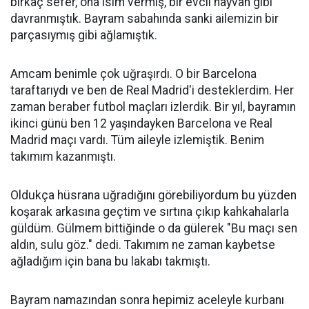
birkaç sefer, ona isim vermiş, bir evcil hayvan gibi
davranmıştık. Bayram sabahında sanki ailemizin bir
parçasıymış gibi ağlamıştık.
Amcam benimle çok uğraşırdı. O bir Barcelona
taraftarıydı ve ben de Real Madrid'i desteklerdim. Her
zaman beraber futbol maçları izlerdik. Bir yıl, bayramın
ikinci günü ben 12 yaşındayken Barcelona ve Real
Madrid maçı vardı. Tüm aileyle izlemiştik. Benim
takımım kazanmıştı.
Oldukça hüsrana uğradığını görebiliyordum bu yüzden
koşarak arkasına geçtim ve sırtına çıkıp kahkahalarla
güldüm. Gülmem bittiğinde o da gülerek "Bu maçı sen
aldın, sulu göz." dedi. Takımım ne zaman kaybetse
ağladığım için bana bu lakabı takmıştı.
Bayram namazından sonra hepimiz aceleyle kurbanı