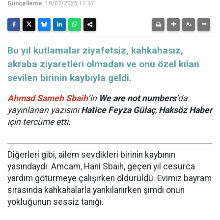
Güncelleme:
19/07/2025 11:37
Bu yıl kutlamalar ziyafetsiz, kahkahasız,
akraba ziyaretleri olmadan ve onu özel kılan
sevilen birinin kaybıyla geldi.
Ahmad Sameh Sbaih
’in
We are not numbers
’da
yayınlanan yazısını
Hatice Feyza Gülaç
,
Haksöz Haber
için tercüme etti.
Diğerleri gibi, ailem sevdikleri birinin kaybının
yasındaydı. Amcam, Hani Sbaih, geçen yıl cesurca
yardım götürmeye çalışırken öldürüldü. Evimiz bayram
sırasında kahkahalarla yankılanırken şimdi onun
yokluğunun sessiz tanığı.