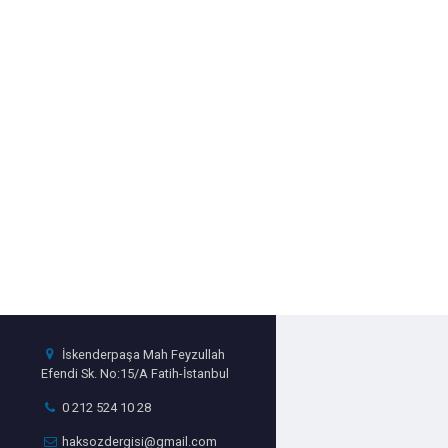
İskenderpaşa Mah Feyzullah
Efendi Sk. No:15/A Fatih-İstanbul
0 212 524 10 28
haksozdergisi@gmail.com