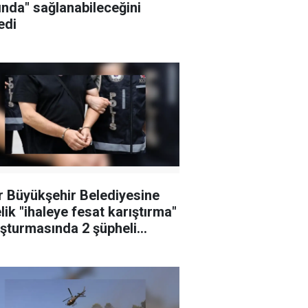
ında" sağlanabileceğini
edi
r Büyükşehir Belediyesine
lik "ihaleye fesat karıştırma"
şturmasında 2 şüpheli
klandı