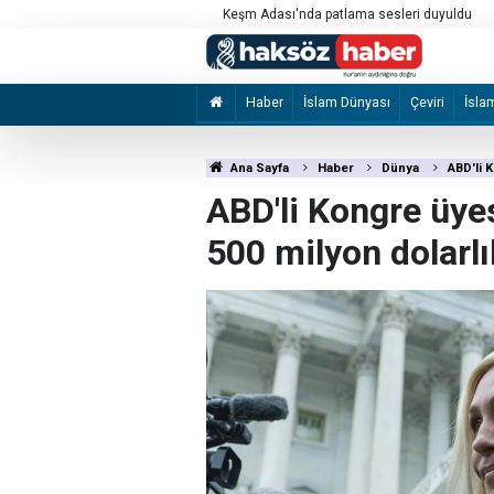
kılması için çağrı
Keşm Adası'nda patlama sesleri duyuldu
Haber
İslam Dünyası
Çeviri
İsla
Ana Sayfa
Haber
Dünya
ABD'li K
ABD'li Kongre üyesi
500 milyon dolarlı