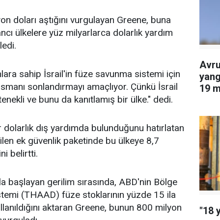
on doları aştığını vurgulayan Greene, buna
ı ülkelere yüz milyarlarca dolarlık yardım
edi.
Avru
ara sahip İsrail'in füze savunma sistemi için
yang
ansmanı sonlandırmayı amaçlıyor. Çünkü İsrail
19 m
ekli ve bunu da kanıtlamış bir ülke." dedi.
edil
yar dolarlık dış yardımda bulunduğunu hatırlatan
len ek güvenlik paketinde bu ülkeye 8,7
i belirtti.
arıyla başlayan gerilim sırasında, ABD'nin Bölge
temi (THAAD) füze stoklarının yüzde 15 ila
kullanıldığını aktaran Greene, bunun 800 milyon
"18 