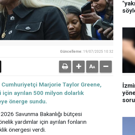
"yak
söyl
Güncelleme:
19/07/2025 10:32
i Cumhuriyetçi Marjorie Taylor Greene,
İzmi
yöne
 için ayrılan 500 milyon dolarlık
soru
reye önerge sundu.
tutu
e 2026 Savunma Bakanlığı bütçesi
önelik yardımlar için ayrılan fonların
klik önergesi verdi.