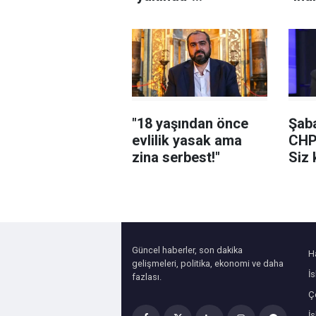
sağlanabileceğini
karı
söyledi
sor
şüph
"18 yaşından önce
Şaba
evlilik yasak ama
CHP
zina serbest!"
Siz 
yedi
Güncel haberler, son dakika
H
gelişmeleri, politika, ekonomi ve daha
İ
fazlası.
Çe
İ