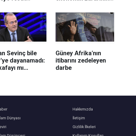
ştırma"
19 milyar avroyu
uşturmasında 2
geçtiği tahmin
eli tutuklandı
ediliyor
n Sevinç bile
Güney Afrika'nın
'ye dayanamadı:
itibarını zedeleyen
kafayı mı
darbe
niz?
aber
Hakkımızda
slam Dünyası
İletişim
viri
Gizlilik İlkeleri
slam Düşüncesi
Kullanım Koşulları