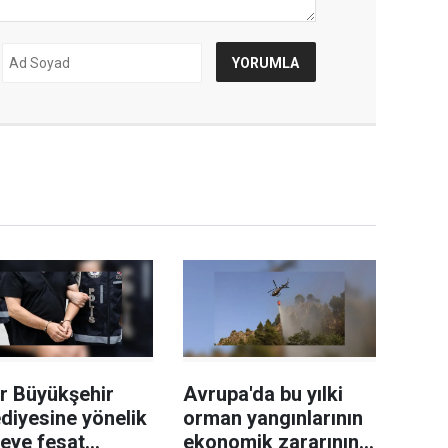
r Büyükşehir
Avrupa'da bu yılki
diyesine yönelik
orman yangınlarının
leye fesat
ekonomik zararının