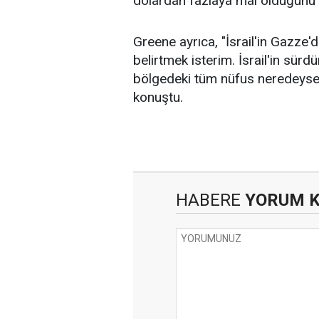
dolardan fazlaya mal olduğunu 
Greene ayrıca, "İsrail'in Gazze'd
belirtmek isterim. İsrail'in sür
bölgedeki tüm nüfus neredeyse y
konuştu.
HABERE
YORUM 