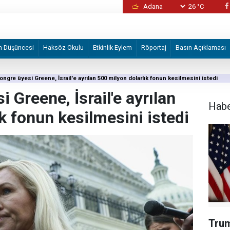
26 °C
İzmir Büyükşehir Belediyesine yönelik "iha
2 şüpheli tutuklandı
m Düşüncesi
Haksöz Okulu
Etkinlik-Eylem
Röportaj
Basın Açıklaması
ongre üyesi Greene, İsrail'e ayrılan 500 milyon dolarlık fonun kesilmesini istedi
 Greene, İsrail'e ayrılan
Hab
k fonun kesilmesini istedi
Trum