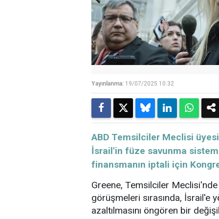
Yayınlanma:
19/07/2025 10:32
ABD Temsilciler Meclisi üyes
İsrail'in füze savunma sistemi
finansmanın iptali için Kong
Greene, Temsilciler Meclisi'nd
görüşmeleri sırasında, İsrail'e y
azaltılmasını öngören bir değişi