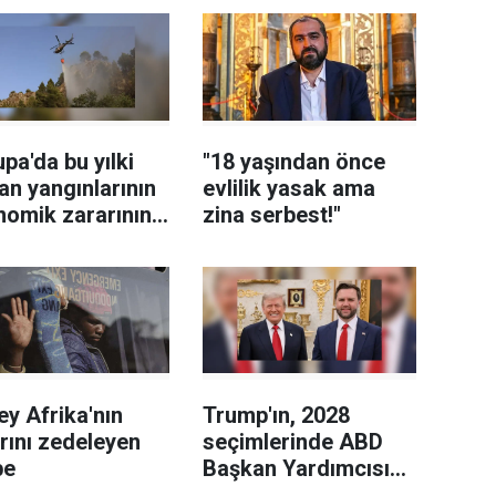
pa'da bu yılki
"18 yaşından önce
n yangınlarının
evlilik yasak ama
nomik zararının
zina serbest!"
ilyar avroyu
iği tahmin
iyor
y Afrika'nın
Trump'ın, 2028
arını zedeleyen
seçimlerinde ABD
be
Başkan Yardımcısı
Vance'i