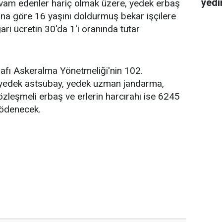
yedi
devam edenler hariç olmak üzere, yedek erbaş
u'na göre 16 yaşını doldurmuş bekar işçilere
ri ücretin 30'da 1'i oranında tutar
rafı Askeralma Yönetmeliği'nin 102.
yedek astsubay, yedek uzman jandarma,
leşmeli erbaş ve erlerin harcırahı ise 6245
e ödenecek.