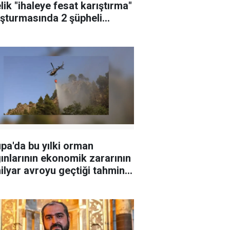
lik "ihaleye fesat karıştırma"
şturmasında 2 şüpheli
klandı
pa'da bu yılki orman
ınlarının ekonomik zararının
ilyar avroyu geçtiği tahmin
iyor