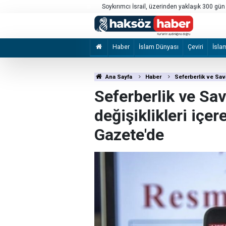
iviller hedef alındı
Soykırımcı İsrail, üzerinden yaklaşık 300 gü
fazla kez ihlal etti
Haber
İslam Dünyası
Çeviri
İsla
Ana Sayfa
Haber
Seferberlik ve Sav
Seferberlik ve Sa
değişiklikleri iç
Gazete'de