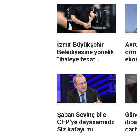
İzmir Büyükşehir
Avru
Belediyesine yönelik
orma
"ihaleye fesat
eko
karıştırma"
19 m
soruşturmasında 2
geçt
şüpheli tutuklandı
edil
Şaban Sevinç bile
Güne
CHP'ye dayanamadı:
itib
Siz kafayı mı
dar
yediniz?