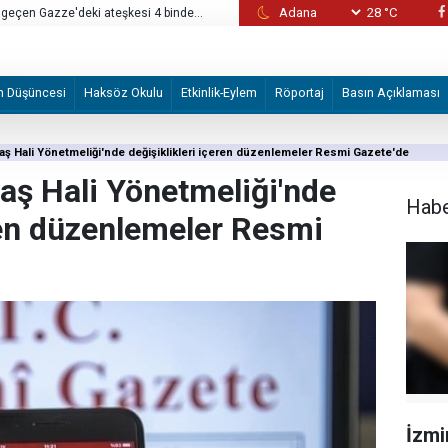
28 °C
n geçen Gazze'deki ateşkesi 4 binden
Avrupa'da bu yılki orman yangınlarının ekon
tahmin ediliyor
m Düşüncesi
Haksöz Okulu
Etkinlik-Eylem
Röportaj
Basın Açıklaması
aş Hali Yönetmeliği'nde değişiklikleri içeren düzenlemeler Resmi Gazete'de
vaş Hali Yönetmeliği'nde
Hab
eren düzenlemeler Resmi
İzmi