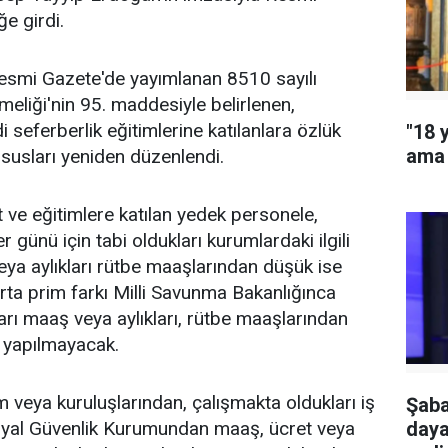
ğe girdi.
esmi Gazete'de yayımlanan 8510 sayılı
meliği'nin 95. maddesiyle belirlenen,
di seferberlik eğitimlerine katılanlara özlük
"18 
ama 
ususları yeniden düzenlendi.
t ve eğitimlere katılan yedek personele,
r günü için tabi oldukları kurumlardaki ilgili
ya aylıkları rütbe maaşlarından düşük ise
rta prim farkı Milli Savunma Bakanlığınca
rı maaş veya aylıkları, rütbe maaşlarından
e yapılmayacak.
 veya kuruluşlarından, çalışmakta oldukları iş
Şaba
daya
osyal Güvenlik Kurumundan maaş, ücret veya