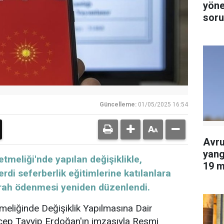
yöne
soru
tutu
Güncelleme:
01/05/2025 16:54
Avru
yang
tmeliği'nde yapılan değişiklikle,
19 m
erdi seferberlik eğitimlerine katılanlara
edil
rcırah ödenmesi yeniden düzenlendi.
meliğinde Değişiklik Yapılmasına Dair
ep Tayyip Erdoğan'ın imzasıyla Resmi