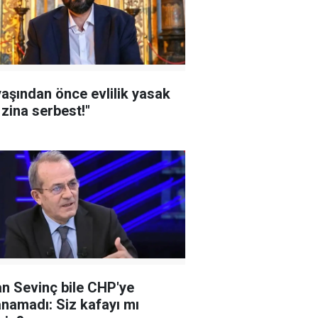
yaşından önce evlilik yasak
zina serbest!"
n Sevinç bile CHP'ye
namadı: Siz kafayı mı