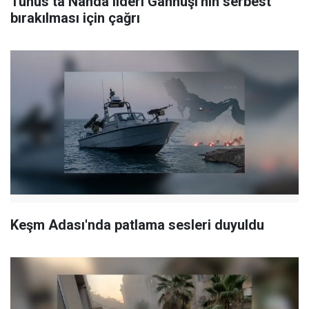
Tunus’ta Nahda lideri Gannuşi'nin serbest
bırakılması için çağrı
Keşm Adası'nda patlama sesleri duyuldu