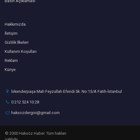
Basın Açıklaması
Hakkımızda
İletişim
Gizlilik İlkeleri
Kullanım Koşulları
Reklam
Künye
İskenderpaşa Mah Feyzullah Efendi Sk. No:15/A Fatih-İstanbul
0 212 524 10 28
haksozdergisi@gmail.com
© 2000 Haksöz Haber. Tüm hakları
saklıdır