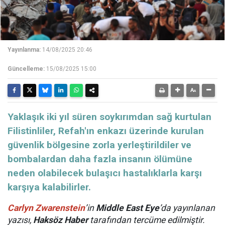
Yayınlanma:
14/08/2025 20:46
Güncelleme:
15/08/2025 15:00
Yaklaşık iki yıl süren soykırımdan sağ kurtulan
Filistinliler, Refah'ın enkazı üzerinde kurulan
güvenlik bölgesine zorla yerleştirildiler ve
bombalardan daha fazla insanın ölümüne
neden olabilecek bulaşıcı hastalıklarla karşı
karşıya kalabilirler.
Carlyn Zwarenstein
’in
Middle East Eye
’da yayınlanan
yazısı,
Haksöz Haber
tarafından tercüme edilmiştir.