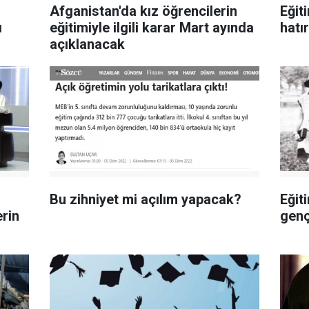
Afganistan'da kız öğrencilerin
Eğit
ı
eğitimiyle ilgili karar Mart ayında
hatır
açıklanacak
Bu zihniyet mi açılım yapacak?
Eğit
rin
genç