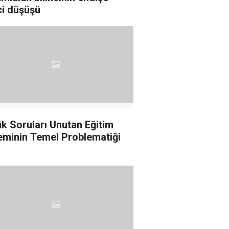
ci düşüşü
k Soruları Unutan Eğitim
eminin Temel Problematiği