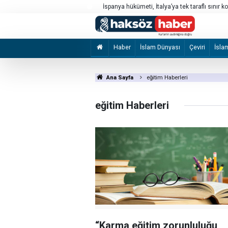
ntrolünü kaldırması uyarısı yaptı
AB'den Rusya'nın askeri-sanayi kompleksinde
Haber
İslam Dünyası
Çeviri
İsla
Ana Sayfa
eğitim Haberleri
eğitim Haberleri
“Karma eğitim zorunluluğu