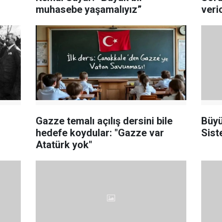
muhasebe yaşamalıyız”
veri
Gazze temalı açılış dersini bile
Büyü
hedefe koydular: "Gazze var
Sist
Atatürk yok"