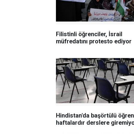
Filistinli öğrenciler, İsrail
müfredatını protesto ediyor
Hindistan'da başörtülü öğren
haftalardır derslere giremiy