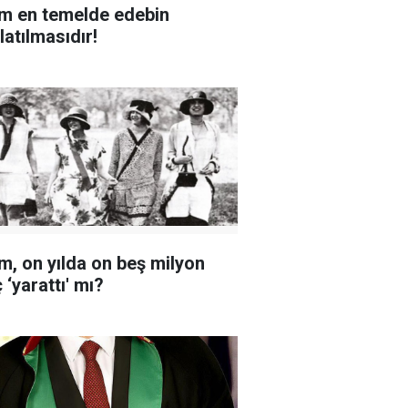
im en temelde edebin
latılmasıdır!
im, on yılda on beş milyon
 ‘yarattı' mı?