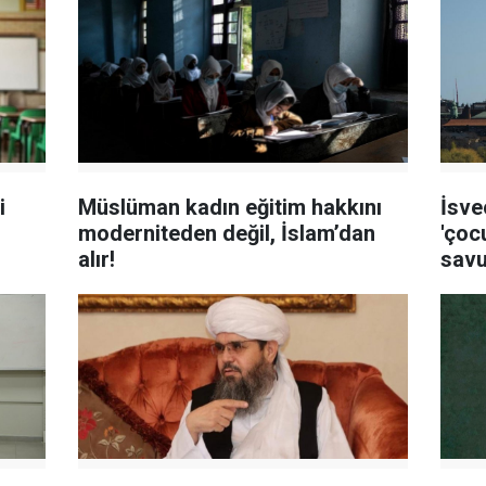
i
Müslüman kadın eğitim hakkını
İsve
moderniteden değil, İslam’dan
'çocu
alır!
sav
ediy