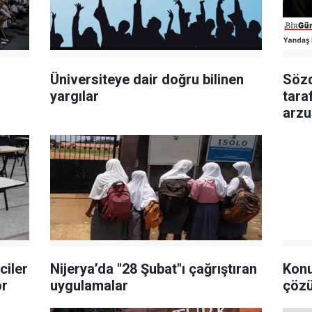
Üniversiteye dair doğru bilinen
Sözd
yargılar
tara
arzu
ciler
Nijerya’da "28 Şubat"ı çağrıştıran
Konu
or
uygulamalar
çözü