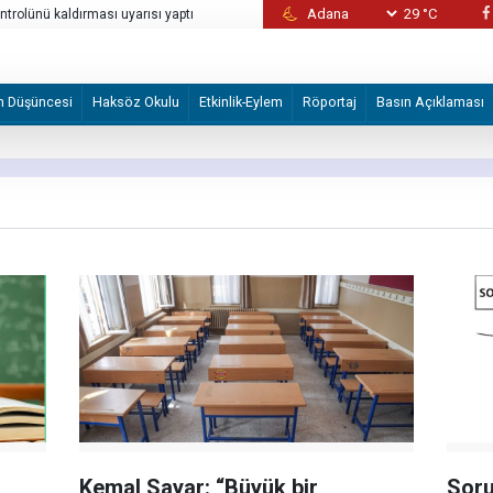
29 °C
n 5 kişiye yeni yaptırım
BAE: Bu hafta Hürmüz Boğazı'nda 3 gemimi
m Düşüncesi
Haksöz Okulu
Etkinlik-Eylem
Röportaj
Basın Açıklaması
Kemal Sayar: “Büyük bir
Soru