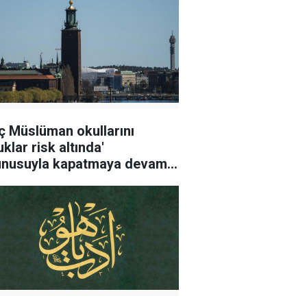
ç Müslüman okullarını
klar risk altında'
unusuyla kapatmaya devam
or!