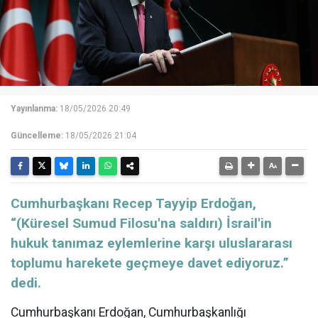
Yayınlanma:
18/05/2026 20:49
Güncelleme:
18/05/2026 21:04
Cumhurbaşkanı Recep Tayyip Erdoğan,
“(Küresel Sumud Filosu'na saldırı) İsrail'in
hukuk tanımaz eylemlerine karşı uluslararası
toplumu harekete geçmeye davet ediyoruz.”
dedi.
Cumhurbaşkanı Erdoğan, Cumhurbaşkanlığı