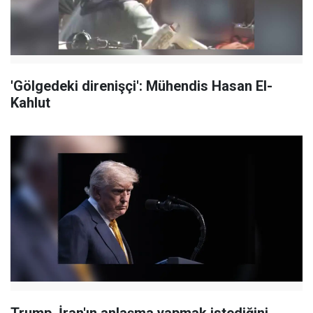
'Gölgedeki direnişçi': Mühendis Hasan El-
Kahlut
Trump, İran'ın anlaşma yapmak istediğini