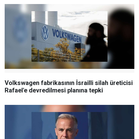
Volkswagen fabrikasının İsrailli silah üreticisi
Rafael'e devredilmesi planına tepki