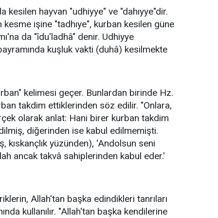
la kesilen hayvan "udhiyye" ve "dahıyye"dir.
 kesme işine "tadhıye", kurban kesilen güne
'na da "îdu'ladhâ" denir. Udhiyye
bayramında kuşluk vakti (duhâ) kesilmekte
kurban" kelimesi geçer. Bunlardan birinde Hz.
ban takdim ettiklerinden söz edilir. "Onlara,
rçek olarak anlat: Hani birer kurban takdim
dilmiş, diğerinden ise kabul edilmemişti.
, kıskançlık yüzünden), 'Andolsun seni
llah ancak takvâ sahiplerinden kabul eder.'
klerin, Allah'tan başka edindikleri tanrıları
mında kullanılır. "Allah'tan başka kendilerine