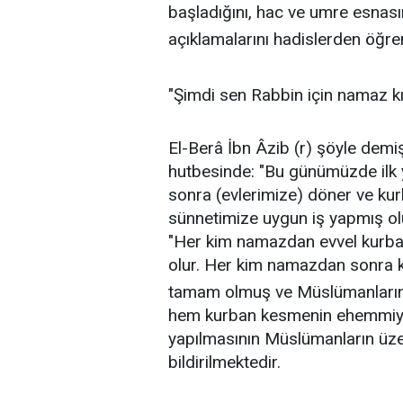
başladığını, hac ve umre esnasınd
açıklamalarını hadislerden öğr
"Şimdi sen Rabbin için namaz kıl
El-Berâ İbn Âzib (r) şöyle dem
hutbesinde: "Bu günümüzde ilk 
sonra (evlerimize) döner ve kur
sünnetimize uygun iş yapmış olur
"Her kim namazdan evvel kurban
olur. Her kim namazdan sonra 
tamam olmuş ve Müslümanların s
hem kurban kesmenin ehemmiy
yapılmasının Müslümanların üz
bildirilmektedir.