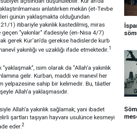
iyet açısından düşünülebilir. Kur'an'da
klaştırılmaması anlatılırken mekân (et-Tevbe
kleri günün yaklaşmakta olduğundan
1/1) itibariyle yakınlık kastedilmiş, miras
İspa
geçen "yakınlar" ifadesiyle (en-Nisa 4/7)
sömü
Ancak gerek Kur'an'da gerekse hadislerde kurb
1
anevî yakınlığı ve uzaklığı ifade etmektedir.
"yak­laşmak", isim olarak da "Allah'a yakınlık
nlamına gelir. Kurban, maddi ve manevî her
 yelpazesine sahip bir kelimedir. Bu, tâatler
 şeyle Allah'a yaklaşmasıdır.
Sömü
siyle Allah'a yakınlık sağlamak; yani ibadet
mese
elirli şartları taşıyan hayvanı usulünce kesmeyi
2
ade eder.