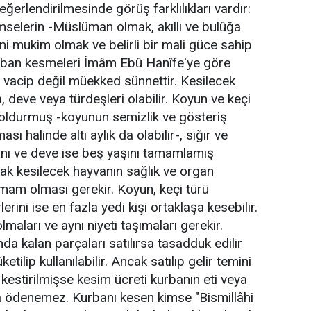
ğerlendi­rilmesinde görüş farklılıkları vardır:
imselerin -Müslüman olmak, akıllı ve bulûğa
i mukim olmak ve belirli bir mali güce sahip
ban kesmeleri İmâm Ebû Hanîfe'ye göre
 vacip değil müekked sünnettir. Kesilecek
, deve veya türdeşleri olabilir. Koyun ve keçi
doldurmuş -koyunun semizlik ve gösteriş
sı halinde altı aylık da olabilir-, sığır ve
ını ve deve ise beş yaşını tamamlamış
arak kesilecek hayvanın sağlık ve organ
mam olması gerekir. Koyun, keçi türü
rlerini ise en fazla yedi kişi ortaklaşa kesebilir.
aları ve aynı niyeti taşımaları gerekir.
nda kalan parçaları satılırsa tasadduk edilir
tilip kullanılabilir. Ancak satılıp gelir temini
estirilmişse kesim ücreti kurbanın eti veya
la ödenemez. Kurbanı kesen kimse "Bismillâhi