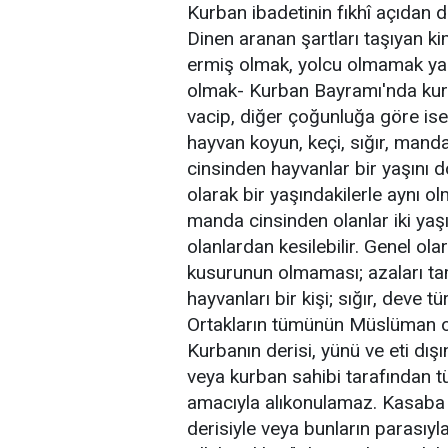
Kurban ibadetinin fıkhî açıdan de
Dinen aranan şartları taşıyan k
ermiş olmak, yolcu olmamak yan
olmak- Kurban Bayramı'nda kur
vacip, diğer çoğunluğa göre ise
hayvan koyun, keçi, sığır, manda
cinsinden hayvanlar bir yaşını 
olarak bir yaşındakilerle aynı olma
manda cinsinden olanlar iki yaş
olanlardan kesilebilir. Genel ol
kusurunun olmaması; azaları ta
hayvanları bir kişi; sığır, deve tü
Ortakların tümünün Müslüman olm
Kurbanın derisi, yünü ve eti dışı
veya kurban sahibi tarafından tüke
amacıyla alıkonulamaz. Kasaba k
derisiyle veya bunların parasıy