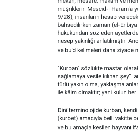
mekân, mesafe, makam ve mensub
müşriklerin Mescid-i Haram'a ya
9/28), insanların hesap verece
bahsedilirken zaman (el-Enbiya 2
hukukundan söz eden ayetlerde 
nesep yakınlığı anlatılmıştır. 
ve bu'd kelimeleri daha ziyade m
"Kurban" sözlükte mastar olarak 
sağlamaya vesile kılınan şey" a
türlü yakın olma, yaklaşma anlam
ile kâim olmaktır; yani kulun her
Dinî terminolojide kurban, kendi
(kurbet) amacıyla belli vakitte b
ve bu amaçla kesilen hayvanı if