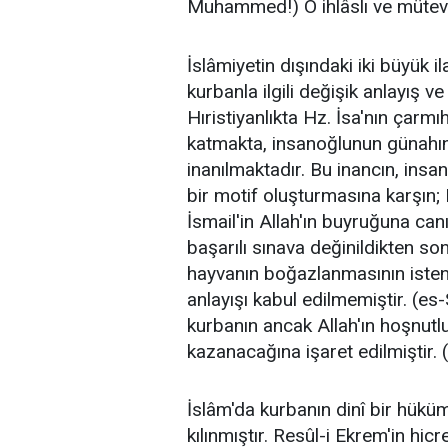
Muhammed!) O ihlâslı ve müteva
İslâmiyetin dışındaki iki büyük il
kurbanla ilgili değişik anlayış 
Hıristiyanlıkta Hz. İsa'nın çarm
katmakta, insanoğlunun günahına 
inanılmaktadır. Bu inancın, insa
bir motif oluşturmasına karşın;
İsmail'in Allah'ın buyruğuna ca
başarılı sınava değinildikten so
hayvanın boğazlanmasının istend
anlayışı kabul edilmemiştir. (e
kurbanın ancak Allah'ın hoşnut
kazanacağına işaret edil­miştir.
İslâm'da kurbanın dinî bir hüküm
kılınmıştır. Resûl-i Ekrem'in hic