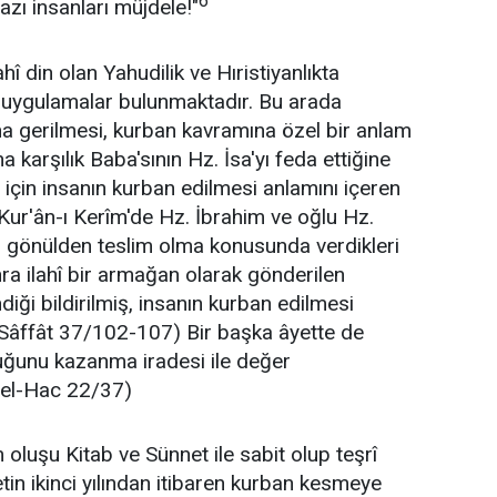
6
zı insanları müjdele!"
ahî din olan Yahudilik ve Hıristiyanlıkta
ve uygulamalar bulunmaktadır. Bu arada
ıha gerilmesi, kurban kavramına özel bir anlam
karşılık Baba'sının Hz. İsa'yı feda ettiğine
n için insanın kurban edilmesi anlamını içeren
 Kur'ân-ı Kerîm'de Hz. İbrahim ve oğlu Hz.
nı gönülden teslim olma konusunda verdikleri
nra ilahî bir armağan olarak gönderilen
iği bildirilmiş, insanın kurban edilmesi
s-Sâffât 37/102-107) Bir başka âyette de
luğunu kazanma iradesi ile değer
 (el-Hac 22/37)
 oluşu Kitab ve Sünnet ile sabit olup teşrî
retin ikinci yılından itibaren kurban kesmeye