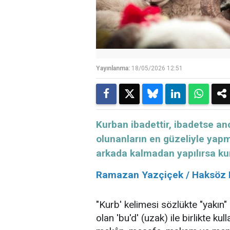
Yayınlanma:
18/05/2026 12:51
Kurban ibadettir, ibadetse anc
olunanların en güzeliyle yapma
arkada kalmadan yapılırsa ku
Ramazan Yazçiçek / Haksöz D
"Kurb' kelimesi sözlükte "yakın" 
olan 'bu'd' (uzak) ile birlikte kul