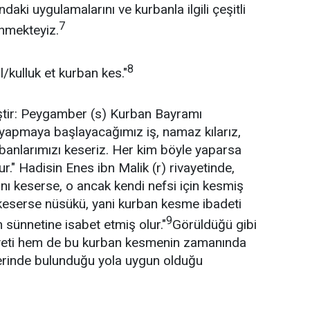
aki uygulamalarını ve kurbanla ilgili çeşitli
7
enmekteyiz.
8
/kulluk et kurban kes."
iştir: Peygamber (s) Kurban Bayramı
yapmaya başlayacağımız iş, namaz kılarız,
banlarımızı keseriz. Her kim böyle yaparsa
." Hadisin Enes ibn Malik (r) rivayetinde,
ı keserse, o ancak kendi nefsi için kesmiş
keserse nüsükü, yani kurban kesme ibadeti
9
ünnetine isabet etmiş olur."
Görüldüğü gibi
eti hem de bu kurban kesmenin zamanında
erinde bulunduğu yola uygun olduğu