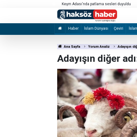
kılması için çağrı
Keşm Adası'nda patlama sesleri duyuldu
Haber
İslam Dünyası
Çeviri
İsla
Ana Sayfa
Yorum Analiz
Adayışın di
Adayışın diğer ad