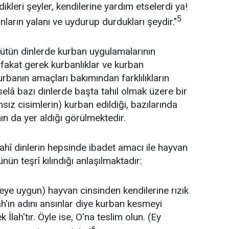
dikleri şeyler, kendilerine yardım etselerdi ya!
5
 onların yalanı ve uydurup durdukları şeydir."
bütün dinlerde kurban uygulamalarının
 fakat gerek kurbanlıklar ve kurban
rbanın amaçları bakımından farklılıkların
lâ bazı dinlerde başta tahıl olmak üzere bir
nsız cisimlerin) kurban edildiği, bazılarında
ın da yer aldığı görülmek­tedir.
ilahî dinlerin hepsinde ibadet amacı ile hayvan
n teşrî kılındığı anlaşılmaktadır:
ye uygun) hayvan cinsinden kendilerine rızık
ah'ın adını ansınlar diye kurban kesmeyi
tek İlah'tır. Öyle ise, O'na teslim olun. (Ey