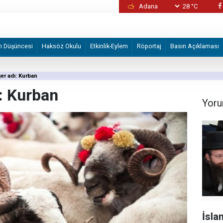
28 °C
İzmir Büyükşehir Belediyesine yönelik "iha
2 şüpheli tutuklandı
m Düşüncesi
Haksöz Okulu
Etkinlik-Eylem
Röportaj
Basın Açıklaması
ğer adı: Kurban
ı: Kurban
Yoru
İsla