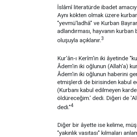
İslâmî literatürde ibadet amacıy
Aynı kökten olmak üzere kurban
"yevmü'ladhâ" ve Kurban Bayramı
adlandırması, hayvanın kurban 
3
oluşuyla açıklanır.
Kur'ân-ı Kerîm'in iki âyetinde "
Âdem'in iki oğlunun (Allah'a) kur
Âdem'in iki oğlunun haberini ge
etmişlerdi de birisinden kabul e
(Kurbanı kabul edilmeyen kardeş
öldüreceğim.' dedi. Diğeri de 'A
4
dedi."
Diğer bir âyette ise kelime, müşri
"yakınlık vasıtası" kılmaları anla