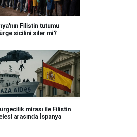
nya'nın Filistin tutumu
rge sicilini siler mi?
rgecilik mirası ile Filistin
lesi arasında İspanya