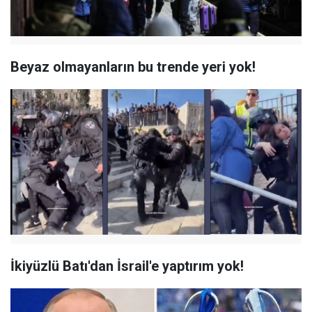
Beyaz olmayanların bu trende yeri yok!
İkiyüzlü Batı'dan İsrail'e yaptırım yok!