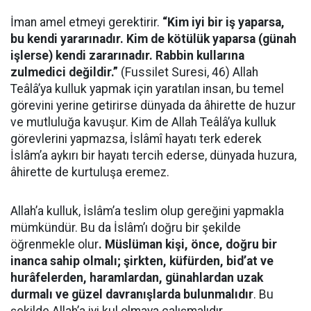
İman amel etmeyi gerektirir.
“Kim iyi bir iş yaparsa,
bu kendi yararınadır. Kim de kötülük yaparsa (günah
işlerse) kendi zararınadır. Rabbin kullarına
zulmedici değildir.”
(Fussilet Suresi, 46) Allah
Teâlâ’ya kulluk yapmak için yaratılan insan, bu temel
görevini yerine getirirse dünyada da âhirette de huzur
ve mutluluğa kavuşur. Kim de Allah Teâlâ’ya kulluk
görevlerini yapmazsa, İslâmî hayatı terk ederek
İslâm’a aykırı bir hayatı tercih ederse, dünyada huzura,
âhirette de kurtuluşa eremez.
Allah’a kulluk, İslâm’a teslim olup gereğini yapmakla
mümkündür. Bu da İslâm’ı doğru bir şekilde
öğrenmekle olur
. Müslüman kişi, önce, doğru bir
inanca sahip olmalı; şirkten, küfürden, bid’at ve
hurâfelerden, haramlardan, günahlardan uzak
durmalı ve güzel davranışlarda bulunmalıdır
. Bu