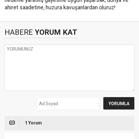
nedenle yaratılış gayesine uygun yaşarsak, dünya ve
ahiret saadetine, huzura kavuşanlardan oluruz!
HABERE
YORUM KAT
1 Yorum