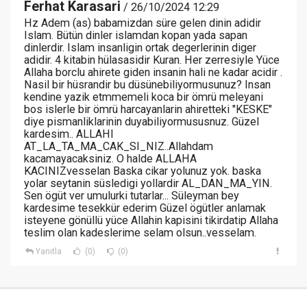
Ferhat Karasari
/ 26/10/2024 12:29
Hz Adem (as) babamizdan süre gelen dinin adidir
Islam. Bütün dinler islamdan kopan yada sapan
dinlerdir. Islam insanligin ortak degerlerinin diger
adidir. 4 kitabin hülasasidir Kuran. Her zerresiyle Yüce
Allaha borclu ahirete giden insanin hali ne kadar acidir .
Nasil bir hüsrandir bu düsünebiliyormusunuz? Insan
kendine yazik etmmemeli koca bir ömrü meleyani
bos islerle bir ömrü harcayanlarin ahiretteki "KESKE"
diye pismanliklarinin duyabiliyormususnuz. Güzel
kardesim.. ALLAHI
AT_LA_TA_MA_CAK_SI_NIZ..Allahdam
kacamayacaksiniz. O halde ALLAHA
KACINIZvesselan Baska cikar yolunuz yok. baska
yolar seytanin süsledigi yollardir AL_DAN_MA_YIN.
Sen ögüt ver umulurki tutarlar... Süleyman bey
kardesime tesekkür ederim Güzel ögütler anlamak
isteyene gönüllü yüce Allahin kapisini tikirdatip Allaha
teslim olan kadeslerime selam olsun..vesselam.
Yanıtla
(0)
(0)