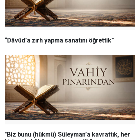
“Dâvûd’a zırh yapma sanatını öğrettik”
"Biz bunu (hükmü) Süleyman’a kavrattık, her