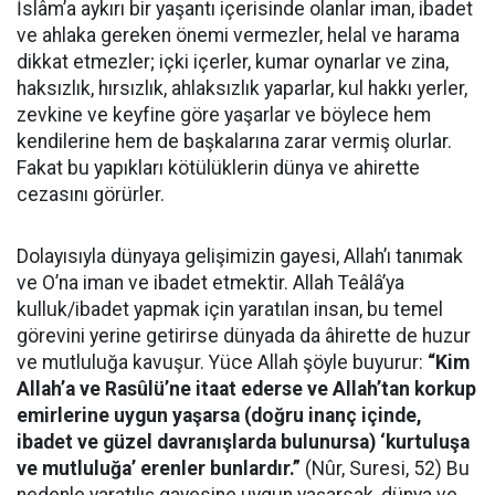
İslâm’a aykırı bir yaşantı içerisinde olanlar iman, ibadet
ve ahlaka gereken önemi vermezler, helal ve harama
dikkat etmezler; içki içerler, kumar oynarlar ve zina,
haksızlık, hırsızlık, ahlaksızlık yaparlar, kul hakkı yerler,
zevkine ve keyfine göre yaşarlar ve böylece hem
kendilerine hem de başkalarına zarar vermiş olurlar.
Fakat bu yapıkları kötülüklerin dünya ve ahirette
cezasını görürler.
Dolayısıyla dünyaya gelişimizin gayesi, Allah’ı tanımak
ve O’na iman ve ibadet etmektir. Allah Teâlâ’ya
kulluk/ibadet yapmak için yaratılan insan, bu temel
görevini yerine getirirse dünyada da âhirette de huzur
ve mutluluğa kavuşur. Yüce Allah şöyle buyurur:
“Kim
Allah’a ve Rasûlü’ne itaat ederse ve Allah’tan korkup
emirlerine uygun yaşarsa (doğru inanç içinde,
ibadet ve güzel davranışlarda bulunursa) ‘kurtuluşa
ve mutluluğa’ erenler bunlardır.”
(Nûr, Suresi, 52) Bu