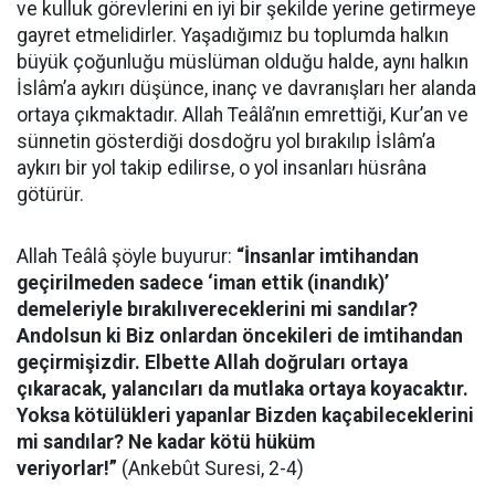
ve kulluk görevlerini en iyi bir şekilde yerine getirmeye
gayret etmelidirler. Yaşadığımız bu toplumda halkın
büyük çoğunluğu müslüman olduğu halde, aynı halkın
İslâm’a aykırı düşünce, inanç ve davranışları her alanda
ortaya çıkmaktadır. Allah Teâlâ’nın emrettiği, Kur’an ve
sünnetin gösterdiği dosdoğru yol bırakılıp İslâm’a
aykırı bir yol takip edilirse, o yol insanları hüsrâna
götürür.
Allah Teâlâ şöyle buyurur:
“İnsanlar imtihandan
geçirilmeden sadece ‘iman ettik (inandık)’
demeleriyle bırakılıvereceklerini mi sandılar?
Andolsun ki Biz onlardan öncekileri de imtihandan
geçirmişizdir. Elbette Allah doğruları ortaya
çıkaracak, yalancıları da mutlaka ortaya koyacaktır.
Yoksa kötülükleri yapanlar Bizden kaçabileceklerini
mi sandılar? Ne kadar kötü hüküm
veriyorlar!”
(Ankebût Suresi, 2-4)