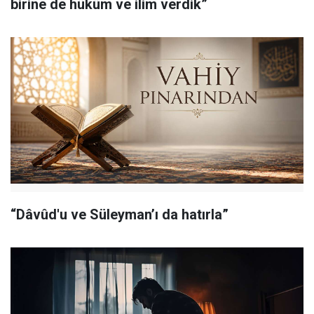
birine de hüküm ve ilim verdik”
“Dâvûd'u ve Süleyman’ı da hatırla”