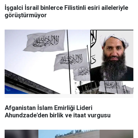
İşgalci İsrail binlerce Filistinli esiri aileleriyle
görüştürmüyor
Afganistan İslam Emirliği Lideri
Ahundzade'den birlik ve itaat vurgusu