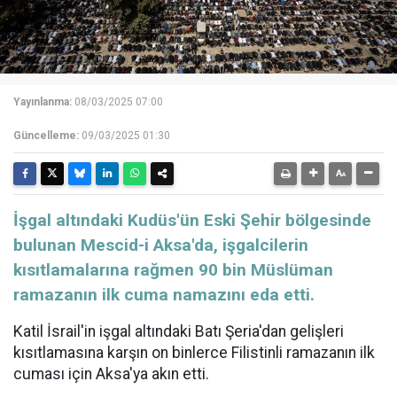
Yayınlanma:
08/03/2025 07:00
Güncelleme:
09/03/2025 01:30
İşgal altındaki Kudüs'ün Eski Şehir bölgesinde
bulunan Mescid-i Aksa'da, işgalcilerin
kısıtlamalarına rağmen 90 bin Müslüman
ramazanın ilk cuma namazını eda etti.
Katil İsrail'in işgal altındaki Batı Şeria'dan gelişleri
kısıtlamasına karşın on binlerce Filistinli ramazanın ilk
cuması için Aksa'ya akın etti.