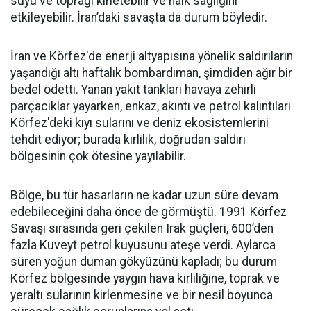
suyu ve toprağı kirletebilir ve halk sağlığını
etkileyebilir. İran’daki savaşta da durum böyledir.
İran ve Körfez'de enerji altyapısına yönelik saldırıların
yaşandığı altı haftalık bombardıman, şimdiden ağır bir
bedel ödetti. Yanan yakıt tankları havaya zehirli
parçacıklar yayarken, enkaz, akıntı ve petrol kalıntıları
Körfez'deki kıyı sularını ve deniz ekosistemlerini
tehdit ediyor; burada kirlilik, doğrudan saldırı
bölgesinin çok ötesine yayılabilir.
Bölge, bu tür hasarların ne kadar uzun süre devam
edebileceğini daha önce de görmüştü. 1991 Körfez
Savaşı sırasında geri çekilen Irak güçleri, 600’den
fazla Kuveyt petrol kuyusunu ateşe verdi. Aylarca
süren yoğun duman gökyüzünü kapladı; bu durum
Körfez bölgesinde yaygın hava kirliliğine, toprak ve
yeraltı sularının kirlenmesine ve bir nesil boyunca