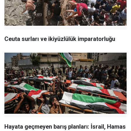
Ceuta surları ve ikiyüzlülük imparatorluğu
Hayata geçmeyen barış planları: İsrail, Hamas