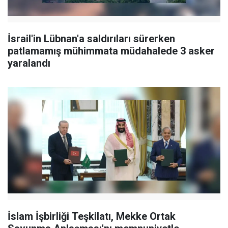
İsrail'in Lübnan'a saldırıları sürerken
patlamamış mühimmata müdahalede 3 asker
yaralandı
İslam İşbirliği Teşkilatı, Mekke Ortak