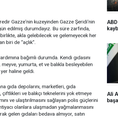
süredir Gazze'nin kuzeyinden Gazze Şeridi'nin
ABD 
kayb
gün edilmiş durumdayız. Bu süre zarfında,
birlikte, akla gelebilecek ve gelemeyecek her
n biri de “açlık”.
rdımına bağımlı durumda. Kendi gıdasını
, meyve, yumurta, et ve balıkla besleyebilen
 yer haline geldi.
na gıda depolarını, marketleri, gıda
iftlikleri ve balıkçı teknelerini yok etmeye
Ali A
başar
mını ve ulaştırılmasını sağlayan polis güçlerini
 ihtiyacı olanlara ulaşmadan yağmalanmasını
arak gelen gıdaları bedava almıyor, satın