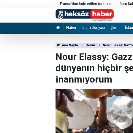
"Mekke Ortak Savunma Anlaşması" uluslarara
Haber
İslam Dünyası
Çeviri
İsla
Ana Sayfa
Çeviri
Nour Elassy: Gazz
Nour Elassy: Gazz
dünyanın hiçbir 
inanmıyorum