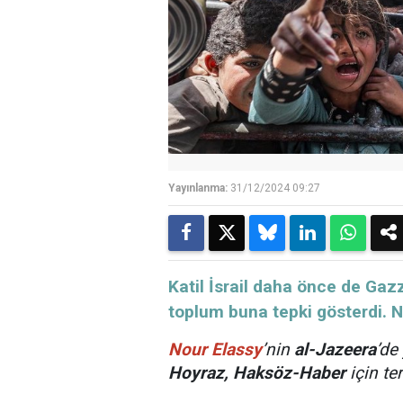
Yayınlanma:
31/12/2024 09:27
Katil İsrail daha önce de Gazz
toplum buna tepki gösterdi. 
Nour Elassy
’nin
al-Jazeera
’de
Hoyraz,
Haksöz-Haber
için te