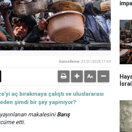
impa
Güncelleme:
01/01/2025 17:04
Haya
İsra
e'yi aç bırakmaya çalıştı ve uluslararası
Neden şimdi bir şey yapmıyor?
 yayınlanan makalesini
Barış
rcüme etti.