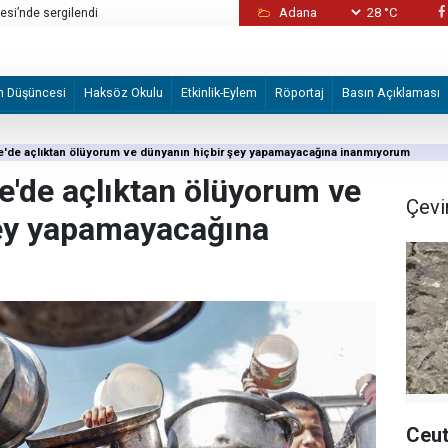
28 °C
sı basında geniş yer buldu
Bunlar normal değil!
m Düşüncesi
Haksöz Okulu
Etkinlik-Eylem
Röportaj
Basın Açıklaması
e'de açlıktan ölüyorum ve dünyanın hiçbir şey yapamayacağına inanmıyorum
e'de açlıktan ölüyorum ve
Çevi
şey yapamayacağına
Ceut