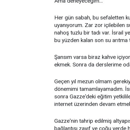
Ama deneyeceğim…
Her gün sabah, bu sefaletten kur
uyanıyorum. Zar zor içilebilen
nahoş tuzlu bir tadı var. İsrail yer
bu yüzden kalan son su arıtma te
Şansım varsa biraz kahve içiyoru
ekmek. Sonra da derslerime oda
Geçen yıl mezun olmam gerekiy
dönemimi tamamlayamadım. İsrail
sonra Gazze'deki eğitim yetkilile
internet üzerinden devam etmele
Gazze'nin tahrip edilmiş altyapı
bağlantısı zayıf ve çoğu yerde h