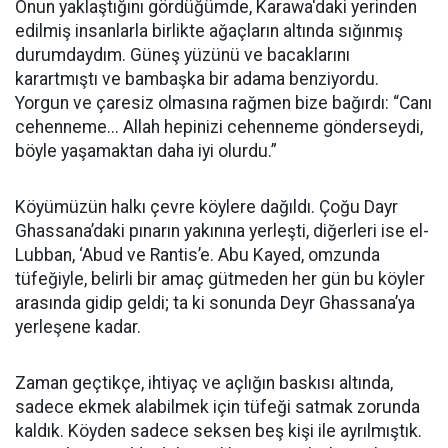
Onun yaklaştığını gördüğümde, Karawa'daki yerinden
edilmiş insanlarla birlikte ağaçların altında sığınmış
durumdaydım. Güneş yüzünü ve bacaklarını
karartmıştı ve bambaşka bir adama benziyordu.
Yorgun ve çaresiz olmasına rağmen bize bağırdı: “Canı
cehenneme... Allah hepinizi cehenneme gönderseydi,
böyle yaşamaktan daha iyi olurdu.”
Köyümüzün halkı çevre köylere dağıldı. Çoğu Dayr
Ghassana’daki pınarın yakınına yerleşti, diğerleri ise el-
Lubban, ‘Abud ve Rantis’e. Abu Kayed, omzunda
tüfeğiyle, belirli bir amaç gütmeden her gün bu köyler
arasında gidip geldi; ta ki sonunda Deyr Ghassana’ya
yerleşene kadar.
Zaman geçtikçe, ihtiyaç ve açlığın baskısı altında,
sadece ekmek alabilmek için tüfeği satmak zorunda
kaldık. Köyden sadece seksen beş kişi ile ayrılmıştık.