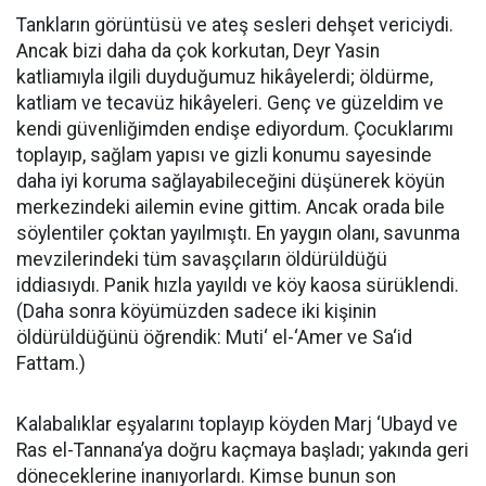
Tankların görüntüsü ve ateş sesleri dehşet vericiydi.
Ancak bizi daha da çok korkutan, Deyr Yasin
katliamıyla ilgili duyduğumuz hikâyelerdi; öldürme,
katliam ve tecavüz hikâyeleri. Genç ve güzeldim ve
kendi güvenliğimden endişe ediyordum. Çocuklarımı
toplayıp, sağlam yapısı ve gizli konumu sayesinde
daha iyi koruma sağlayabileceğini düşünerek köyün
merkezindeki ailemin evine gittim. Ancak orada bile
söylentiler çoktan yayılmıştı. En yaygın olanı, savunma
mevzilerindeki tüm savaşçıların öldürüldüğü
iddiasıydı. Panik hızla yayıldı ve köy kaosa sürüklendi.
(Daha sonra köyümüzden sadece iki kişinin
öldürüldüğünü öğrendik: Muti‘ el-‘Amer ve Sa‘id
Fattam.)
Kalabalıklar eşyalarını toplayıp köyden Marj ‘Ubayd ve
Ras el-Tannana’ya doğru kaçmaya başladı; yakında geri
döneceklerine inanıyorlardı. Kimse bunun son