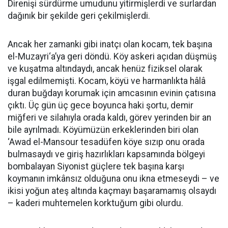
Direnişi sürdürme umudunu yitirmişlerdi ve surlardan
dağınık bir şekilde geri çekilmişlerdi.
Ancak her zamanki gibi inatçı olan kocam, tek başına
el-Muzayri‘a’ya geri döndü. Köy askeri açıdan düşmüş
ve kuşatma altındaydı, ancak henüz fiziksel olarak
işgal edilmemişti. Kocam, köyü ve harmanlıkta hâlâ
duran buğdayı korumak için amcasının evinin çatısına
çıktı. Üç gün üç gece boyunca haki şortu, demir
miğferi ve silahıyla orada kaldı, görev yerinden bir an
bile ayrılmadı. Köyümüzün erkeklerinden biri olan
‘Awad el-Mansour tesadüfen köye sızıp onu orada
bulmasaydı ve giriş hazırlıkları kapsamında bölgeyi
bombalayan Siyonist güçlere tek başına karşı
koymanın imkânsız olduğuna onu ikna etmeseydi – ve
ikisi yoğun ateş altında kaçmayı başaramamış olsaydı
– kaderi muhtemelen korktuğum gibi olurdu.