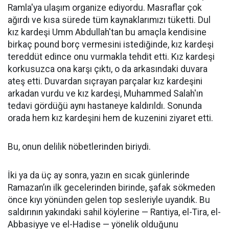
Ramla'ya ulaşım organize ediyordu. Masraflar çok
ağırdı ve kısa sürede tüm kaynaklarımızı tüketti. Dul
kız kardeşi Umm Abdullah'tan bu amaçla kendisine
birkaç pound borç vermesini istediğinde, kız kardeşi
tereddüt edince onu vurmakla tehdit etti. Kız kardeşi
korkusuzca ona karşı çıktı, o da arkasındaki duvara
ateş etti. Duvardan sıçrayan parçalar kız kardeşini
arkadan vurdu ve kız kardeşi, Muhammed Salah'ın
tedavi gördüğü aynı hastaneye kaldırıldı. Sonunda
orada hem kız kardeşini hem de kuzenini ziyaret etti.
Bu, onun delilik nöbetlerinden biriydi.
İki ya da üç ay sonra, yazın en sıcak günlerinde
Ramazan’ın ilk gecelerinden birinde, şafak sökmeden
önce kıyı yönünden gelen top sesleriyle uyandık. Bu
saldırının yakındaki sahil köylerine — Rantiya, el-Tira, el-
Abbasiyye ve el-Hadise — yönelik olduğunu