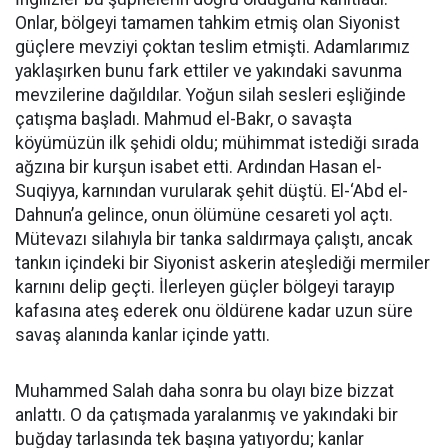
Onlar, bölgeyi tamamen tahkim etmiş olan Siyonist
güçlere mevziyi çoktan teslim etmişti. Adamlarımız
yaklaşırken bunu fark ettiler ve yakındaki savunma
mevzilerine dağıldılar. Yoğun silah sesleri eşliğinde
çatışma başladı. Mahmud el-Bakr, o savaşta
köyümüzün ilk şehidi oldu; mühimmat istediği sırada
ağzına bir kurşun isabet etti. Ardından Hasan el-
Suqiyya, karnından vurularak şehit düştü. El-‘Abd el-
Dahnun’a gelince, onun ölümüne cesareti yol açtı.
Mütevazı silahıyla bir tanka saldırmaya çalıştı, ancak
tankın içindeki bir Siyonist askerin ateşlediği mermiler
karnını delip geçti. İlerleyen güçler bölgeyi tarayıp
kafasına ateş ederek onu öldürene kadar uzun süre
savaş alanında kanlar içinde yattı.
Muhammed Salah daha sonra bu olayı bize bizzat
anlattı. O da çatışmada yaralanmış ve yakındaki bir
buğday tarlasında tek başına yatıyordu; kanlar