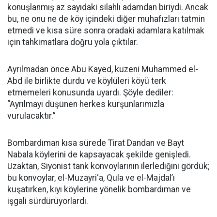
konuşlanmış az sayıdaki silahlı adamdan biriydi. Ancak
bu, ne onu ne de köy içindeki diğer muhafızları tatmin
etmedi ve kısa süre sonra oradaki adamlara katılmak
için tahkimatlara doğru yola çıktılar.
Ayrılmadan önce Abu Kayed, kuzeni Muhammed el-
Abd ile birlikte durdu ve köylüleri köyü terk
etmemeleri konusunda uyardı. Şöyle dediler:
“Ayrılmayı düşünen herkes kurşunlarımızla
vurulacaktır.”
Bombardıman kısa sürede Tirat Dandan ve Bayt
Nabala köylerini de kapsayacak şekilde genişledi.
Uzaktan, Siyonist tank konvoylarının ilerlediğini gördük;
bu konvoylar, el-Muzayri‘a, Qula ve el-Majdal’ı
kuşatırken, kıyı köylerine yönelik bombardıman ve
işgali sürdürüyorlardı.