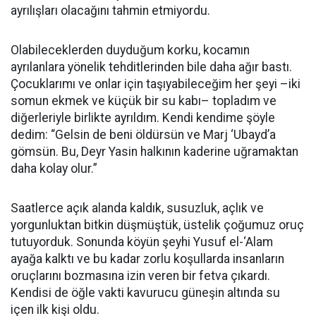
ayrılışları olacağını tahmin etmiyordu.
Olabileceklerden duyduğum korku, kocamın
ayrılanlara yönelik tehditlerinden bile daha ağır bastı.
Çocuklarımı ve onlar için taşıyabileceğim her şeyi –iki
somun ekmek ve küçük bir su kabı– topladım ve
diğerleriyle birlikte ayrıldım. Kendi kendime şöyle
dedim: “Gelsin de beni öldürsün ve Marj ‘Ubayd’a
gömsün. Bu, Deyr Yasin halkının kaderine uğramaktan
daha kolay olur.”
Saatlerce açık alanda kaldık, susuzluk, açlık ve
yorgunluktan bitkin düşmüştük, üstelik çoğumuz oruç
tutuyorduk. Sonunda köyün şeyhi Yusuf el-‘Alam
ayağa kalktı ve bu kadar zorlu koşullarda insanların
oruçlarını bozmasına izin veren bir fetva çıkardı.
Kendisi de öğle vakti kavurucu güneşin altında su
içen ilk kişi oldu.