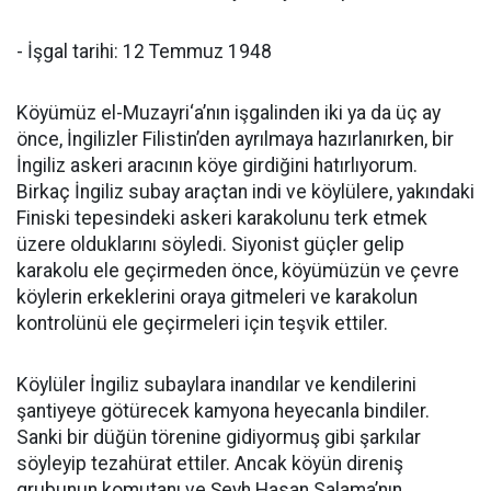
- İşgal tarihi: 12 Temmuz 1948
Köyümüz el-Muzayri‘a’nın işgalinden iki ya da üç ay
önce, İngilizler Filistin’den ayrılmaya hazırlanırken, bir
İngiliz askeri aracının köye girdiğini hatırlıyorum.
Birkaç İngiliz subay araçtan indi ve köylülere, yakındaki
Finiski tepesindeki askeri karakolunu terk etmek
üzere olduklarını söyledi. Siyonist güçler gelip
karakolu ele geçirmeden önce, köyümüzün ve çevre
köylerin erkeklerini oraya gitmeleri ve karakolun
kontrolünü ele geçirmeleri için teşvik ettiler.
Köylüler İngiliz subaylara inandılar ve kendilerini
şantiyeye götürecek kamyona heyecanla bindiler.
Sanki bir düğün törenine gidiyormuş gibi şarkılar
söyleyip tezahürat ettiler. Ancak köyün direniş
grubunun komutanı ve Şeyh Hasan Salama’nın