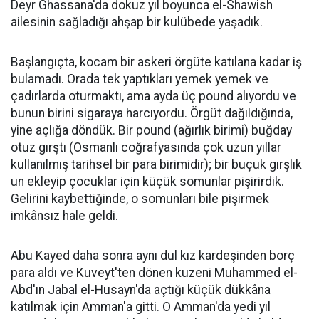
Deyr Ghassana'da dokuz yıl boyunca el-Shawish
ailesinin sağladığı ahşap bir kulübede yaşadık.
Başlangıçta, kocam bir askeri örgüte katılana kadar iş
bulamadı. Orada tek yaptıkları yemek yemek ve
çadırlarda oturmaktı, ama ayda üç pound alıyordu ve
bunun birini sigaraya harcıyordu. Örgüt dağıldığında,
yine açlığa döndük. Bir pound (ağırlık birimi) buğday
otuz gırştı (Osmanlı coğrafyasında çok uzun yıllar
kullanılmış tarihsel bir para birimidir); bir buçuk gırşlık
un ekleyip çocuklar için küçük somunlar pişirirdik.
Gelirini kaybettiğinde, o somunları bile pişirmek
imkânsız hale geldi.
Abu Kayed daha sonra aynı dul kız kardeşinden borç
para aldı ve Kuveyt'ten dönen kuzeni Muhammed el-
Abd'ın Jabal el-Husayn'da açtığı küçük dükkâna
katılmak için Amman'a gitti. O Amman'da yedi yıl