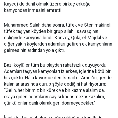
Kayed) de dâhil olmak üzere birkaç erkeğe
kamyondan inmesini emretti.
Muhammed Salah daha sonra, tüfek ve Sten makineli
tüfek taşıyan köyden bir grup silahlı savaşçının
eşliğinde kamyona bindi. Konvoy, Qula, el-Majdal ve
diğer yakın köylerden adamları getiren ek kamyonların
gelmesinin ardından yola çıktı.
Bazı köylüler tüm bu olaydan rahatsızlık duyuyordu.
Adamları taşıyan kamyonları izlerken, içlerine kötü bir
his çöktü. Hâlâ köyümüzden İsmail el-Amer'in, geride
kalanlar arasında durup şöyle dediğini hatırlıyorum:
“Gelin, her birimiz bir kürek ve bir kazma alalım da,
oraya giden adamların sayısı kadar mezar kazalım,
çünkü onlar canlı olarak geri dönmeyecekler.”
İngilizler bu şüphelerin doğru olduğunu kanıtladı.