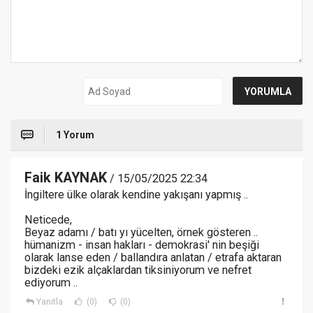
1 Yorum
Faik KAYNAK
/ 15/05/2025 22:34
İngiltere ülke olarak kendine yakışanı yapmış ..
Neticede,
Beyaz adamı / batı yı yücelten, örnek gösteren ..
hümanizm - insan hakları - demokrasi' nin beşiği
olarak lanse eden / ballandıra anlatan / etrafa aktaran
bizdeki ezik alçaklardan tiksiniyorum ve nefret
ediyorum ..
Yanıtla
(0)
(0)