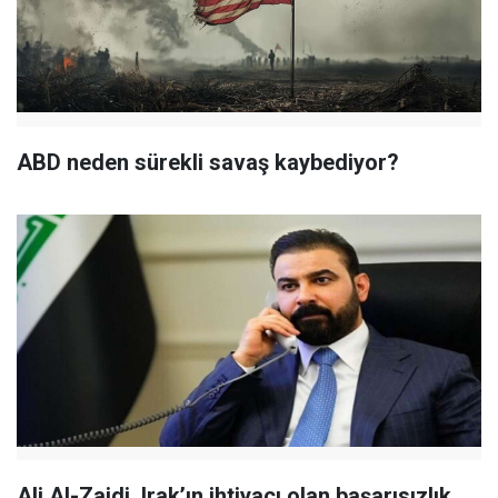
ABD neden sürekli savaş kaybediyor?
Ali Al-Zaidi, Irak’ın ihtiyacı olan başarısızlık