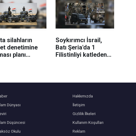
'ta silahların
Soykırımcı İsrail,
et denetimine
Batı Şeria'da 1
ması planı
Filistinliyi katleden
samında kayıt
askerler hakkındaki
ları açıldı
soruşturmayı kapattı
aber
Hakkımızda
slam Dünyası
İletişim
viri
Gizlilik İlkeleri
slam Düşüncesi
Kullanım Koşulları
aksöz Okulu
Reklam