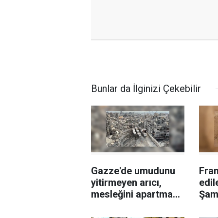
Bunlar da İlginizi Çekebilir
Gazze'de umudunu
Fran
yitirmeyen arıcı,
edil
mesleğini apartman
Şam
çatısında sürdürüyor
serg