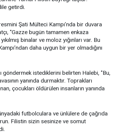
le getirdi.
resmini Şati Mülteci Kampı’nda bir duvara
 sanatçı, "Gazze bugün tamamen enkaza
ılmış binalar ve moloz yığınları var. Bu
Kampı’ndan daha uygun bir yer olmadığını
göndermek istediklerini belirten Halebi, "Bu,
 davasının yanında durmaktır. Toprakları
lınan, çocukları öldürülen insanların yanında
 dünyadaki futbolculara ve ünlülere de çağrıda
urun. Filistin sizin sesinize ve somut
di.