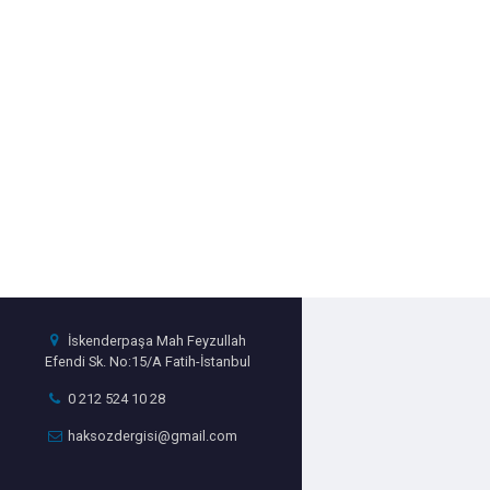
İskenderpaşa Mah Feyzullah
Efendi Sk. No:15/A Fatih-İstanbul
0 212 524 10 28
haksozdergisi@gmail.com