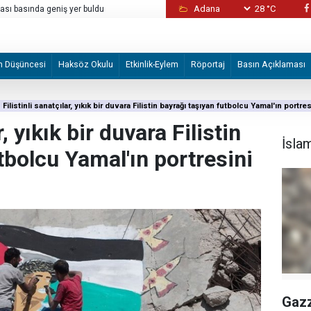
28 °C
İşgalci İsrail'in Batı Şeria'da düzenlediği sald
yaralandı
m Düşüncesi
Haksöz Okulu
Etkinlik-Eylem
Röportaj
Basın Açıklaması
Filistinli sanatçılar, yıkık bir duvara Filistin bayrağı taşıyan futbolcu Yamal'ın portres
r, yıkık bir duvara Filistin
İsla
tbolcu Yamal'ın portresini
Gazz