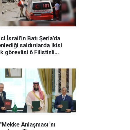
ci İsrail'in Batı Şeria'da
nlediği saldırılarda ikisi
k görevlisi 6 Filistinli
landı
 "Mekke Anlaşması"nı