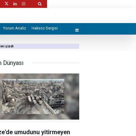
ırılarda ikisi sağlık görevlisi 6 Filistinli
İran "Mekke Anlaşması"nı hazmedemedi!
Yorum Analiz
Haksöz Dergisi
ini çizdi
m Dünyası
e'de umudunu yitirmeyen