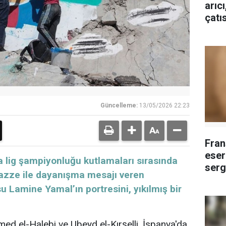
arıc
çatı
Güncelleme:
13/05/2026 22:23
Fran
eser
'da lig şampiyonluğu kutlamaları sırasında
serg
 Gazze ile dayanışma mesajı veren
u Lamine Yamal’ın portresini, yıkılmış bir
hmed el-Halebi ve Ubeyd el-Kırşelli, İspanya'da