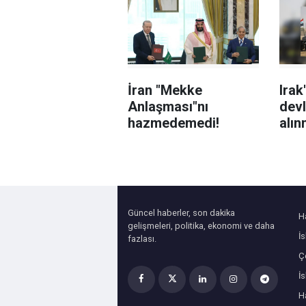
İran "Mekke
Irak
Anlaşması"nı
devl
hazmedemedi!
alın
kap
büro
Güncel haberler, son dakika
H
gelişmeleri, politika, ekonomi ve daha
İ
fazlası.
Çe
İ
H