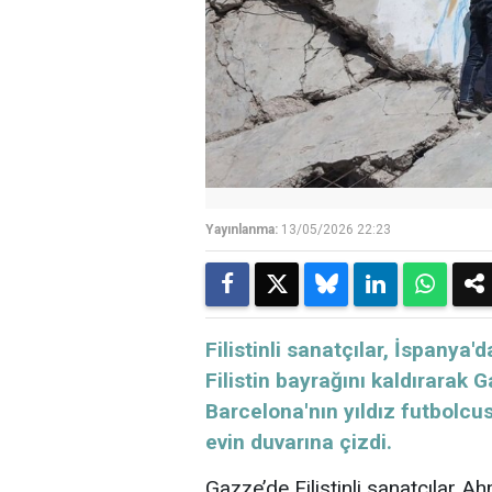
Yayınlanma:
13/05/2026 22:23
Filistinli sanatçılar, İspanya
Filistin bayrağını kaldırarak
Barcelona'nın yıldız futbolcus
evin duvarına çizdi.
Gazze’de Filistinli sanatçılar A