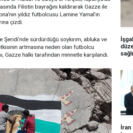
asında Filistin bayrağını kaldırarak Gazze ile
na'nın yıldız futbolcusu Lamine Yamal’ın
rına çizdi.
İşgal
azze Şeridi'nde sürdürdüğü soykırım, abluka ve
düze
tkisinin artmasına neden olan futbolcu
sağlı
sı, Gazze halkı tarafından minnetle karşılandı.
yara
İran