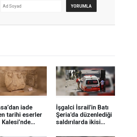
sa’dan iade
İşgalci İsrail'in Batı
en tarihi eserler
Şeria'da düzenlediği
 Kalesi’nde
saldırılarda ikisi
ilendi
sağlık görevlisi 6
Filistinli yaralandı