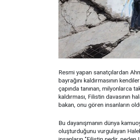
Resmi yapan sanatçılardan Ahme
bayrağını kaldırmasının kendiler
çapında tanınan, milyonlarca taki
kaldırması, Filistin davasının h
bakan, onu gören insanların old
Bu dayanışmanın dünya kamuoyund
oluşturduğunu vurgulayan Hale
insanların "Filistin nedir, neden