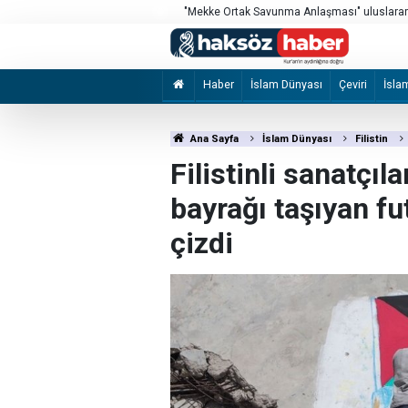
Bunlar normal değil!
Haber
İslam Dünyası
Çeviri
İsla
Ana Sayfa
İslam Dünyası
Filistin
Filistinli sanatçıla
bayrağı taşıyan fu
çizdi