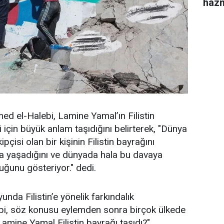
haz
d el-Halebi, Lamine Yamal’ın Filistin
i için büyük anlam taşıdığını belirterek, "Dünya
pçisi olan bir kişinin Filistin bayrağını
ala yaşadığını ve dünyada hala bu davaya
uğunu gösteriyor." dedi.
a Filistin’e yönelik farkındalık
bi, söz konusu eylemden sonra birçok ülkede
 Lamine Yamal Filistin bayrağı taşıdı?"