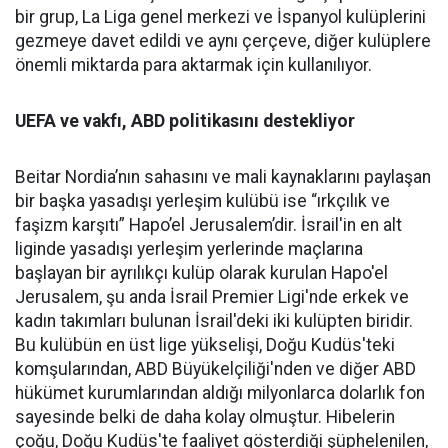
bir grup, La Liga genel merkezi ve İspanyol kulüplerini
gezmeye davet edildi ve aynı çerçeve, diğer kulüplere
önemli miktarda para aktarmak için kullanılıyor.
UEFA ve vakfı, ABD politikasını destekliyor
Beitar Nordia’nın sahasını ve mali kaynaklarını paylaşan
bir başka yasadışı yerleşim kulübü ise “ırkçılık ve
faşizm karşıtı” Hapo’el Jerusalem’dir. İsrail'in en alt
liginde yasadışı yerleşim yerlerinde maçlarına
başlayan bir ayrılıkçı kulüp olarak kurulan Hapo'el
Jerusalem, şu anda İsrail Premier Ligi'nde erkek ve
kadın takımları bulunan İsrail'deki iki kulüpten biridir.
Bu kulübün en üst lige yükselişi, Doğu Kudüs'teki
komşularından, ABD Büyükelçiliği'nden ve diğer ABD
hükümet kurumlarından aldığı milyonlarca dolarlık fon
sayesinde belki de daha kolay olmuştur. Hibelerin
çoğu, Doğu Kudüs'te faaliyet gösterdiği şüphelenilen,