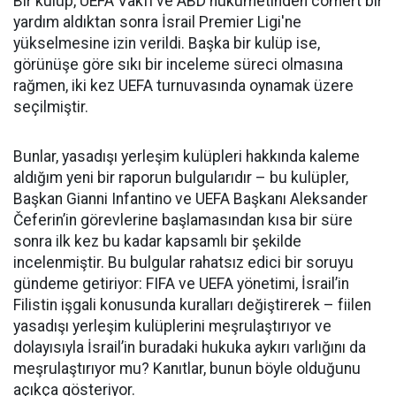
Bir kulüp, UEFA Vakfı ve ABD hükümetinden cömert bir
yardım aldıktan sonra İsrail Premier Ligi'ne
yükselmesine izin verildi. Başka bir kulüp ise,
görünüşe göre sıkı bir inceleme süreci olmasına
rağmen, iki kez UEFA turnuvasında oynamak üzere
seçilmiştir.
Bunlar, yasadışı yerleşim kulüpleri hakkında kaleme
aldığım yeni bir raporun bulgularıdır – bu kulüpler,
Başkan Gianni Infantino ve UEFA Başkanı Aleksander
Čeferin’in görevlerine başlamasından kısa bir süre
sonra ilk kez bu kadar kapsamlı bir şekilde
incelenmiştir. Bu bulgular rahatsız edici bir soruyu
gündeme getiriyor: FIFA ve UEFA yönetimi, İsrail’in
Filistin işgali konusunda kuralları değiştirerek – fiilen
yasadışı yerleşim kulüplerini meşrulaştırıyor ve
dolayısıyla İsrail’in buradaki hukuka aykırı varlığını da
meşrulaştırıyor mu? Kanıtlar, bunun böyle olduğunu
açıkça gösteriyor.