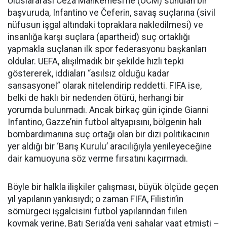
Uluslararası Ceza Mahkemesi’ne (UCM) sunulan bir
başvuruda, Infantino ve Čeferin, savaş suçlarına (sivil
nüfusun işgal altındaki topraklara nakledilmesi) ve
insanlığa karşı suçlara (apartheid) suç ortaklığı
yapmakla suçlanan ilk spor federasyonu başkanları
oldular. UEFA, alışılmadık bir şekilde hızlı tepki
göstererek, iddiaları “asılsız olduğu kadar
sansasyonel” olarak nitelendirip reddetti. FIFA ise,
belki de haklı bir nedenden ötürü, herhangi bir
yorumda bulunmadı. Ancak birkaç gün içinde Gianni
Infantino, Gazze’nin futbol altyapısını, bölgenin halı
bombardımanına suç ortağı olan bir dizi politikacının
yer aldığı bir ‘Barış Kurulu’ aracılığıyla yenileyeceğine
dair kamuoyuna söz verme fırsatını kaçırmadı.
Böyle bir halkla ilişkiler çalışması, büyük ölçüde geçen
yıl yapılanın yankısıydı; o zaman FIFA, Filistin’in
sömürgeci işgalcisini futbol yapılarından fiilen
kovmak yerine, Batı Şeria’da yeni sahalar vaat etmişti –