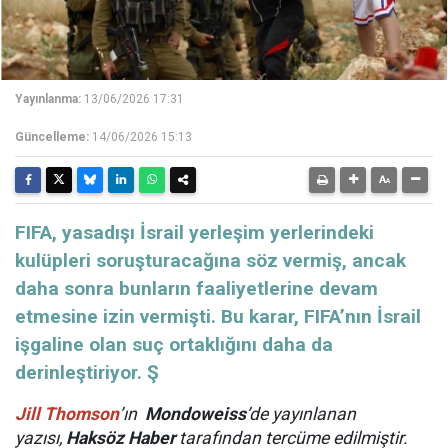
Yayınlanma:
13/06/2026 17:31
Güncelleme:
14/06/2026 15:13
FIFA, yasadışı İsrail yerleşim yerlerindeki
kulüpleri soruşturacağına söz vermiş, ancak
daha sonra bunların faaliyetlerine devam
etmesine izin vermişti. Bu karar, FIFA’nın İsrail
işgaline olan suç ortaklığını daha da
derinleştiriyor. Ş
Jill Thomson
’ın
Mondoweiss
’de yayınlanan
yazısı,
Haksöz Haber
tarafından tercüme edilmiştir.