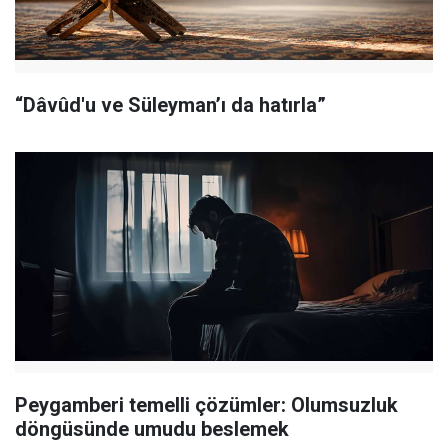
“Dâvûd'u ve Süleyman’ı da hatırla”
Peygamberi temelli çözümler: Olumsuzluk
döngüsünde umudu beslemek