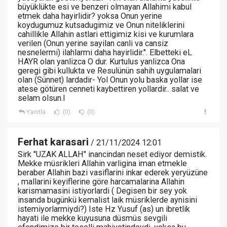
büyüklükte esi ve benzeri olmayan Allahimi kabul
etmek daha hayirlidir? yoksa Onun yerine
koydugumuz kutsadugimiz ve Onun niteliklerini
cahillikle Allahin astlari ettigimiz kisi ve kurumlara
verilen (Onun yerine sayilan canli va cansiz
nesnelermi) ilahlarmi daha hayirlidir.". Elbetteki eL
HAYR olan yanlizca O dur. Kurtulus yanlizca Ona
geregi gibi kullukta ve Resulünün sahih uygulamalari
olan (Sünnet) lardadir- Yol Onun yolu baska yollar ise
atese götüren cenneti kaybettiren yollardir.. salat ve
selam olsun.l
Yanıtla
(0)
(0)
Ferhat karasari
/ 21/11/2024 12:01
Sirk "UZAK ALLAH" inancindan neset ediyor demistik.
Mekke müsrikleri Allahin varligina iman etmekle
beraber Allahin bazi vasiflarini inkar ederek yeryüzüne
, mallarini keyiflerine göre harcamalarina Allahin
karismamasini istiyorlardi ( Degisen bir sey yok
insanda bugünkü kemalist laik müsriklerde aynisini
istemiyorlarmiydi?) Iste Hz Yusuf (as) un ibretlik
hayati ile mekke kuyusuna düsmüs sevgili