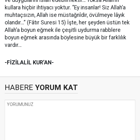
ve duygularını ıslah edebilmektir… Yoksa Allah’ın
kullara hiçbir ihtiyacı yoktur. “Ey insanlar! Siz Allah’a
muhtaçsızın, Allah ise müstağnîdir, övülmeye lâyık
olandır…” (Fâtır Suresi 15) İşte, her şeyden üstün tek
Allah’a boyun eğmek ile çeşitli uydurma rabblere
boyun eğmek arasında böylesine büyük bir farklılık
vardır…
-FİZİLALİL KUR’AN-
HABERE
YORUM KAT