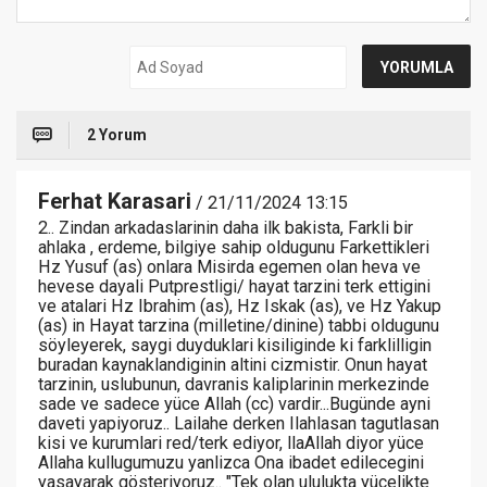
2 Yorum
Ferhat Karasari
/ 21/11/2024 13:15
2.. Zindan arkadaslarinin daha ilk bakista, Farkli bir
ahlaka , erdeme, bilgiye sahip oldugunu Farkettikleri
Hz Yusuf (as) onlara Misirda egemen olan heva ve
hevese dayali Putprestligi/ hayat tarzini terk ettigini
ve atalari Hz Ibrahim (as), Hz Iskak (as), ve Hz Yakup
(as) in Hayat tarzina (milletine/dinine) tabbi oldugunu
söyleyerek, saygi duyduklari kisiliginde ki farklilligin
buradan kaynaklandiginin altini cizmistir. Onun hayat
tarzinin, uslubunun, davranis kaliplarinin merkezinde
sade ve sadece yüce Allah (cc) vardir...Bugünde ayni
daveti yapiyoruz.. Lailahe derken Ilahlasan tagutlasan
kisi ve kurumlari red/terk ediyor, llaAllah diyor yüce
Allaha kullugumuzu yanlizca Ona ibadet edilecegini
yasayarak gösteriyoruz.. "Tek olan ululukta yücelikte