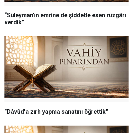
“Süleyman'ın emrine de şiddetle esen rüzgârı
verdik”
“Dâvûd’a zırh yapma sanatını öğrettik”