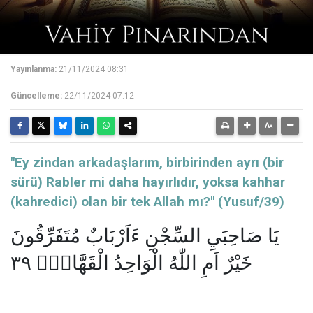
Yayınlanma:
21/11/2024 08:31
Güncelleme:
22/11/2024 07:12
"Ey zindan arkadaşlarım, birbirinden ayrı (bir
sürü) Rabler mi daha hayırlıdır, yoksa kahhar
(kahredici) olan bir tek Allah mı?" (Yusuf/39)
يَا صَاحِبَيِ السِّجْنِ ءَاَرْبَابٌ مُتَفَرِّقُونَ
خَيْرٌ اَمِ اللّٰهُ الْوَاحِدُ الْقَهَّارُۜ ٣٩