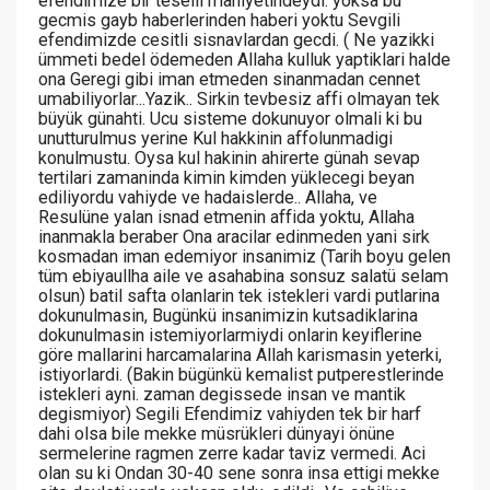
efendimize bir teselli mahiyetindeydi. yoksa bu
gecmis gayb haberlerinden haberi yoktu Sevgili
efendimizde cesitli sisnavlardan gecdi. ( Ne yazikki
ümmeti bedel ödemeden Allaha kulluk yaptiklari halde
ona Geregi gibi iman etmeden sinanmadan cennet
umabiliyorlar...Yazik.. Sirkin tevbesiz affi olmayan tek
büyük günahti. Ucu sisteme dokunuyor olmali ki bu
unutturulmus yerine Kul hakkinin affolunmadigi
konulmustu. Oysa kul hakinin ahirerte günah sevap
tertilari zamaninda kimin kimden yüklecegi beyan
ediliyordu vahiyde ve hadaislerde.. Allaha, ve
Resulüne yalan isnad etmenin affida yoktu, Allaha
inanmakla beraber Ona aracilar edinmeden yani sirk
kosmadan iman edemiyor insanimiz (Tarih boyu gelen
tüm ebiyaullha aile ve asahabina sonsuz salatü selam
olsun) batil safta olanlarin tek istekleri vardi putlarina
dokunulmasin, Bugünkü insanimizin kutsadiklarina
dokunulmasin istemiyorlarmiydi onlarin keyiflerine
göre mallarini harcamalarina Allah karismasin yeterki,
istiyorlardi. (Bakin bügünkü kemalist putperestlerinde
istekleri ayni. zaman degissede insan ve mantik
degismiyor) Segili Efendimiz vahiyden tek bir harf
dahi olsa bile mekke müsrükleri dünyayi önüne
sermelerine ragmen zerre kadar taviz vermedi. Aci
olan su ki Ondan 30-40 sene sonra insa ettigi mekke