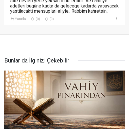
site devleti yerle yeksan oldu. edildi.. Ve cahiliye
adetleri bugüne kadar da gelecege kadarda yasayacak
yastilacakti mensuplari eliyle.. Rabbim kahretsin..
Yanıtla
(0)
(0)
Bunlar da İlginizi Çekebilir