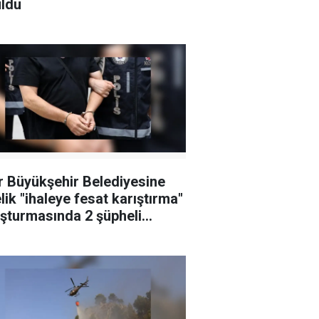
ldu
r Büyükşehir Belediyesine
lik "ihaleye fesat karıştırma"
şturmasında 2 şüpheli
klandı