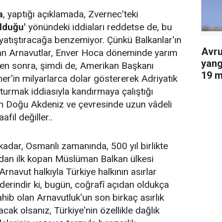
a
, yaptığı açıklamada, Zvernec'teki
lduğu'
yönündeki iddiaları reddetse de, bu
ni yatıştıracağa benzemiyor. Çünkü Balkanlar'ın
Avru
ran Arnavutlar, Enver Hoca döneminde yarım
yang
ten sonra, şimdi de, Amerikan Başkanı
19 m
r'in milyarlarca dolar göstererek Adriyatik
edil
turmak iddiasıyla kandırmaya çalıştığı
rin Doğu Akdeniz ve çevresinde uzun vâdeli
fil değiller..
kadar, Osmanlı zamanında, 500 yıl birlikte
'dan ilk kopan Müslüman Balkan ülkesi
rnavut halkıyla Türkiye halkının asırlar
erindir ki, bugün, coğrafî açıdan oldukça
ahib olan Arnavutluk'un son birkaç asırlık
acak olsanız, Türkiye'nin özellikle dağlık