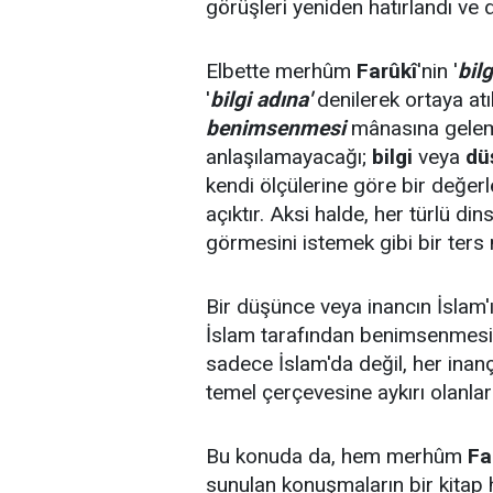
görüşleri yeniden hatırlandı ve d
Elbette merhûm
Farûkî
'nin '
bilg
'
bilgi adına'
denilerek ortaya at
benimsenmesi
mânasına gelem
anlaşılamayacağı;
bilgi
veya
dü
kendi ölçülerine göre bir değer
açıktır. Aksi halde, her türlü din
görmesini istemek gibi bir ters
Bir düşünce veya inancın İslam'ın
İslam tarafından benimsenmesi ş
sadece İslam'da değil, her inan
temel çerçevesine aykırı olanlar r
Bu konuda da, hem merhûm
Fa
sunulan konuşmaların bir kitap 