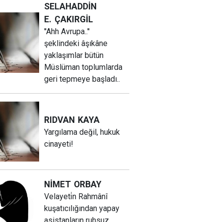
SELAHADDİN
E.
ÇAKIRGİL
''Ahh Avrupa..''
şeklindeki âşıkâne
yaklaşımlar bütün
Müslüman toplumlarda
geri tepmeye başladı..
RIDVAN
KAYA
Yargılama değil, hukuk
cinayeti!
NİMET
ORBAY
Velayeti̇n Rahmânî
kuşatıcılığından yapay
asistanların ruhsuz