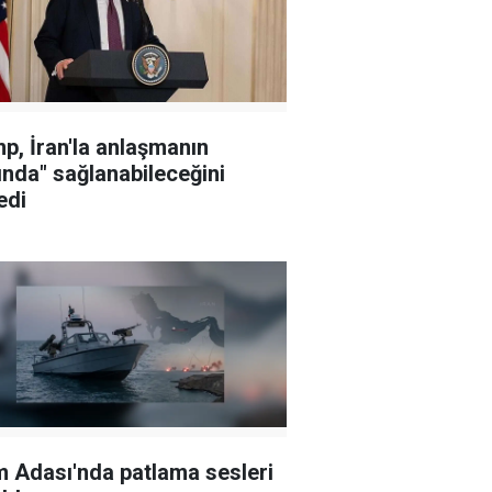
p, İran'la anlaşmanın
ında" sağlanabileceğini
edi
 Adası'nda patlama sesleri