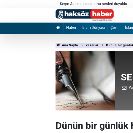
Keşm Adası'nda patlama sesleri duyuldu
İzmir Büyükşehir Belediyesine yönelik "ihal
2 şüpheli tutuklandı
Haber
İslam Dünyası
Çeviri
İsla
Ana Sayfa
Yazarlar
Dünün bir günlük
SE
Ya
Dünün bir günlük h