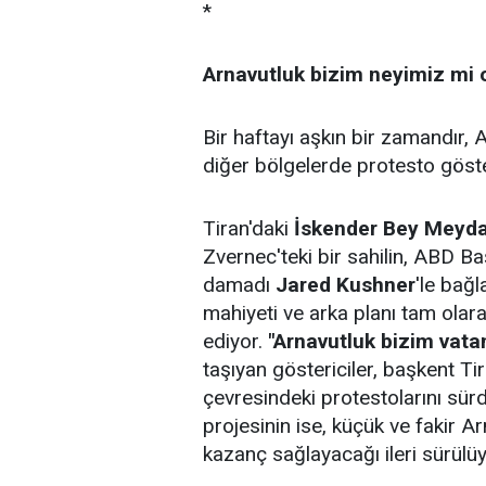
*
Arnavutluk bizim neyimiz mi 
Bir haftayı aşkın bir zamandır, 
diğer bölgelerde protesto göster
Tiran'daki
İskender Bey Meyda
Zvernec'teki bir sahilin, ABD B
damadı
Jared Kushner
'le bağla
mahiyeti ve arka planı tam olara
ediyor.
"Arnavutluk bizim vatanı
taşıyan göstericiler, başkent Ti
çevresindeki protestolarını sürd
projesinin ise, küçük ve fakir A
kazanç sağlayacağı ileri sürülüy