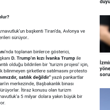
duyu
olur?
Arnavutluk'un başkenti Tiran'da, Avlonya ve
ileri sürüyor..
nı
'nda toplanan binlerce gösterici,
aşkanı
D. Trump'ın kızı İvanka Trump
ile
İzmi
ntılı olduğu bildirilen bir 'turizm projesi' için,
yöne
k bilinmeyen şirketlere satılmasını protesto
soru
mızdır, satılık değildir"
yazılı pankartlar
tutu
ran'ın merkezinde, Başbakanlık binası
ürüyorlar. İtiraz konusu olan turizm
rnavutluk'a 5 milyar dolara yakın büyük bir
or.