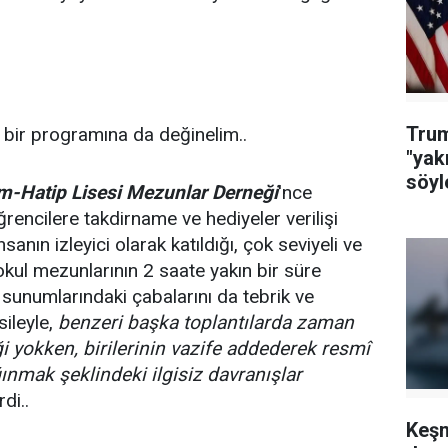
Trum
bir programına da değinelim..
"yak
söyl
m-Hatip Lisesi Mezunlar Derneği
'nce
rencilere takdirname ve hediyeler verilişi
sanın izleyici olarak katıldığı, çok seviyeli ve
okul mezunlarının 2 saate yakın bir süre
 sunumlarındaki çabalarını da tebrik ve
ileyle,
benzeri başka toplantılarda zaman
 yokken, birilerinin vazife addederek resmî
ğınmak şeklindeki ilgisiz davranışlar
di..
Keşm