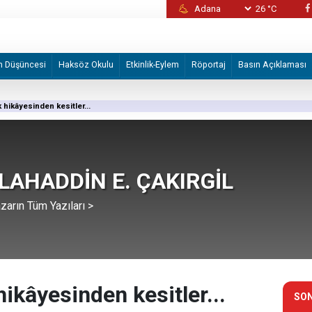
26 °C
Kaos fırıldakları yine devrede: Şam’da masu
eye fesat karıştırma" soruşturmasında
m Düşüncesi
Haksöz Okulu
Etkinlik-Eylem
Röportaj
Basın Açıklaması
 hikâyesinden kesitler...
LAHADDİN E. ÇAKIRGİL
zarın Tüm Yazıları >
ikâyesinden kesitler...
SON