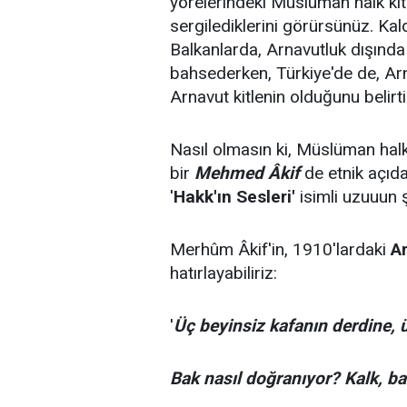
yörelerindeki Müslüman halk kitl
sergilediklerini görürsünüz. Kal
Balkanlarda, Arnavutluk dışınd
bahsederken, Türkiye'de de, Ar
Arnavut kitlenin olduğunu belirtir
Nasıl olmasın ki, Müslüman hal
bir
Mehmed Âkif
de etnik açıda
'
Hakk'ın Sesleri'
isimli uzuuun şi
Merhûm Âkif'in, 1910'lardaki
Ar
hatırlayabiliriz:
'
Üç beyinsiz kafanın derdine, 
Bak nasıl doğranıyor? Kalk, ba