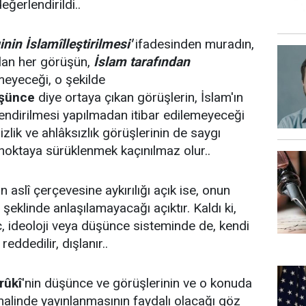
eğerlendirildi..
inin İslamîlleştirilmesi'
ifadesinden muradın,
ılan her görüşün,
İslam tarafından
eyeceği, o şekilde
şünce
diye ortaya çıkan görüşlerin, İslam'ın
lendirilmesi yapılmadan itibar edilemeyeceği
sizlik ve ahlâksızlık görüşlerinin de saygı
 noktaya sürüklenmek kaçınılmaz olur..
 aslî çerçevesine aykırılığı açık ise, onun
eklinde anlaşılamayacağı açıktır. Kaldı ki,
ç, ideoloji veya düşünce sisteminde de, kendi
eddedilir, dışlanır..
rûkî
'nin düşünce ve görüşlerinin ve o konuda
halinde yayınlanmasının faydalı olacağı göz