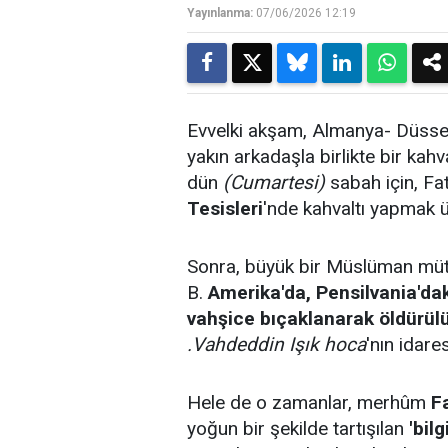
Yayınlanma:
07/06/2026 12:19
Evvelki akşam, Almanya- Düsseld
yakın arkadaşla birlikte bir kah
dün
(Cumartesi)
sabah için, Fat
Tesisleri
'nde kahvaltı yapmak ü
Sonra, büyük bir Müslüman müt
B.
Amerika'da, Pensilvania'da
vahşice bıçaklanarak öldürül
.Vahdeddin Işık hoca
'nın idare
Hele de o zamanlar, merhûm
F
yoğun bir şekilde tartışılan
'bil