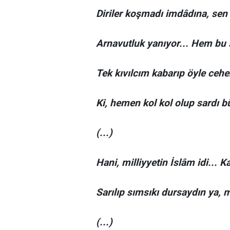
Diriler koşmadı imdâdına, sen b
Arnavutluk yanıyor... Hem bu 
Tek kıvılcım kabarıp öyle ceh
Ki, hemen kol kol olup sardı b
(...)
Hani, milliyyetin İslâm idi... 
Sarılıp sımsıkı dursaydın ya, m
(...)