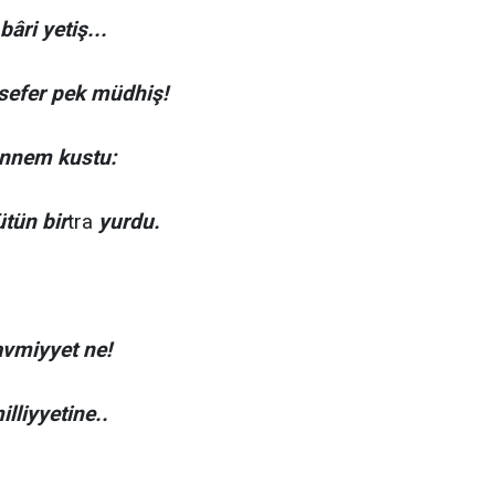
âri yetiş...
sefer pek müdhiş!
ennem kustu:
ütün bir
tra
yurdu.
Kavmiyyet ne!
illiyyetine..