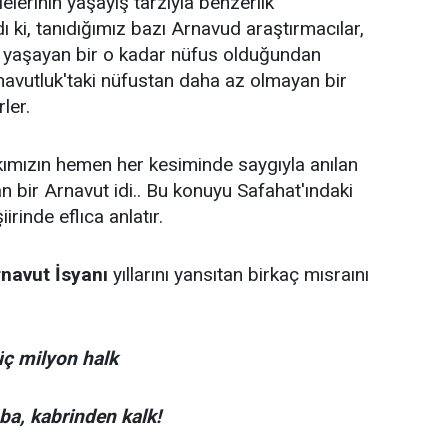
elerinin yaşayış tarzıyla benzerlik
dı ki, tanıdığımız bazı Arnavud araştırmacılar,
a yaşayan bir o kadar nüfus olduğundan
navutluk'taki nüfustan daha az olmayan bir
ler.
kımızın hemen her kesiminde saygıyla anılan
n bir Arnavut idi.. Bu konuyu Safahat'ındaki
irinde eflıca anlatır.
navut İsyanı
yıllarını yansıtan birkaç mısraını
üç milyon halk
ba, kabrinden kalk!