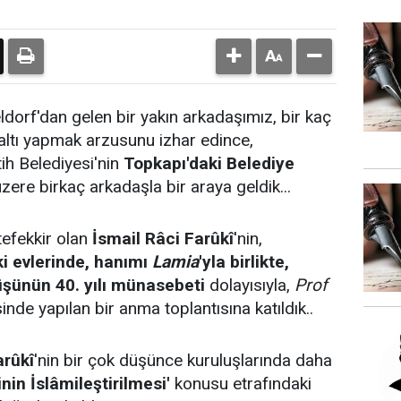
orf'dan gelen bir yakın arkadaşımız, bir kaç
valtı yapmak arzusunu izhar edince,
ih Belediyesi'nin
Topkapı'daki Belediye
zere birkaç arkadaşla bir araya geldik...
efekkir olan
İsmail Râci Farûkî
'nin,
ki evlerinde, hanımı
Lamia
'yla birlikte,
üşünün 40. yılı münasebeti
dolayısıyla,
Prof
sinde yapılan bir anma toplantısına katıldık..
arûkî
'nin bir çok düşünce kuruluşlarında daha
ginin İslâmileştirilmesi'
konusu etrafındaki