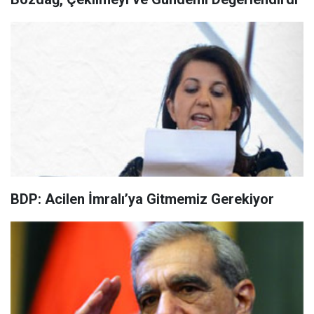
BDP: Acilen İmralı’ya Gitmemiz Gerekiyor