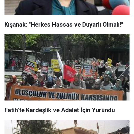
Kışanak: "Herkes Hassas ve Duyarlı Olmalı!"
Fatih’te Kardeşlik ve Adalet İçin Yüründü