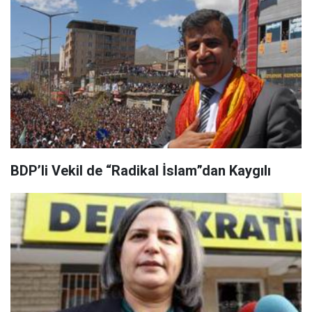
BDP’li Vekil de “Radikal İslam”dan Kaygılı