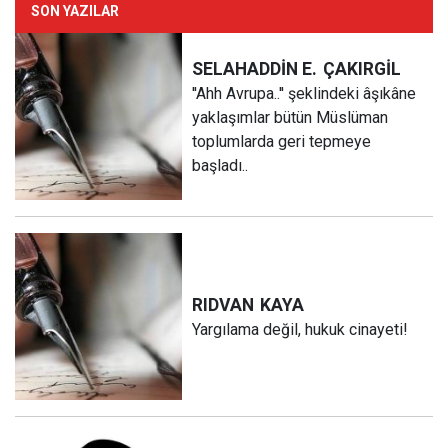
SON YAZILAR
SELAHADDİN E.
ÇAKIRGİL
''Ahh Avrupa..'' şeklindeki âşıkâne
yaklaşımlar bütün Müslüman
toplumlarda geri tepmeye
başladı..
RIDVAN
KAYA
Yargılama değil, hukuk cinayeti!