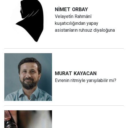
NİMET
ORBAY
Velayeti̇n Rahmânî
kuşatıcılığından yapay
asistanların ruhsuz diyaloğuna
MURAT
KAYACAN
Evrenin ritmiyle yarışılabilir mi?