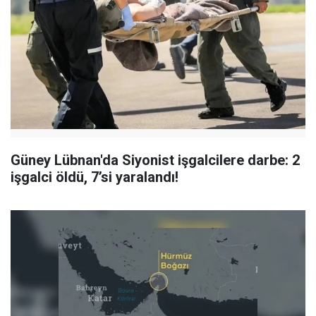
Güney Lübnan'da Siyonist işgalcilere darbe: 2
işgalci öldü, 7’si yaralandı!