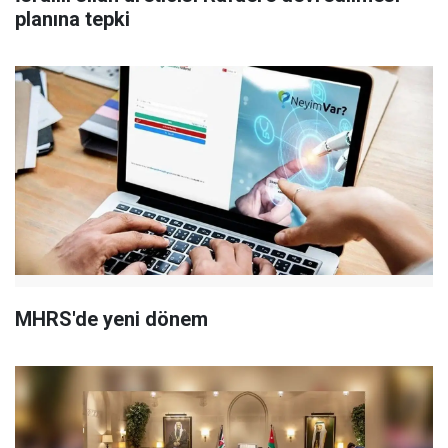
planına tepki
MHRS'de yeni dönem