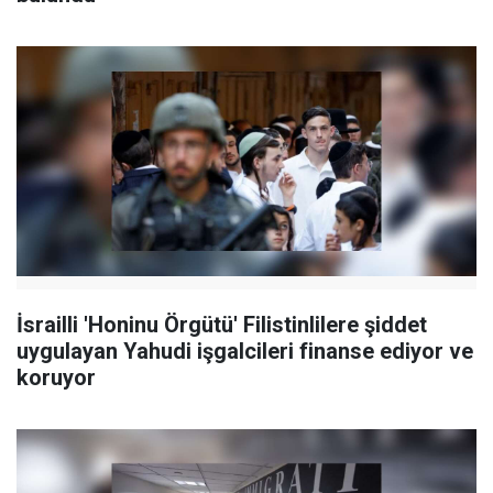
İsrailli 'Honinu Örgütü' Filistinlilere şiddet
uygulayan Yahudi işgalcileri finanse ediyor ve
koruyor