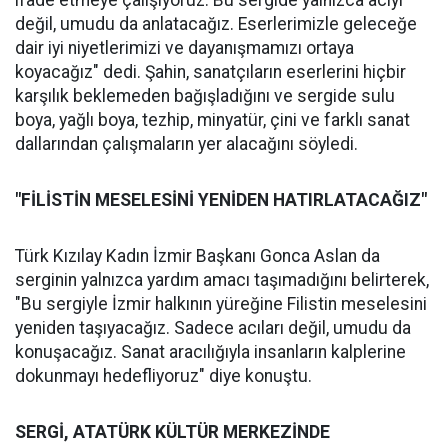
ifade etmeye çalışıyoruz. Bu sergide yalnızca acıyı
değil, umudu da anlatacağız. Eserlerimizle geleceğe
dair iyi niyetlerimizi ve dayanışmamızı ortaya
koyacağız" dedi. Şahin, sanatçıların eserlerini hiçbir
karşılık beklemeden bağışladığını ve sergide sulu
boya, yağlı boya, tezhip, minyatür, çini ve farklı sanat
dallarından çalışmaların yer alacağını söyledi.
"FİLİSTİN MESELESİNİ YENİDEN HATIRLATACAĞIZ"
Türk Kızılay Kadın İzmir Başkanı Gonca Aslan da
serginin yalnızca yardım amacı taşımadığını belirterek,
"Bu sergiyle İzmir halkının yüreğine Filistin meselesini
yeniden taşıyacağız. Sadece acıları değil, umudu da
konuşacağız. Sanat aracılığıyla insanların kalplerine
dokunmayı hedefliyoruz" diye konuştu.
SERGİ, ATATÜRK KÜLTÜR MERKEZİNDE