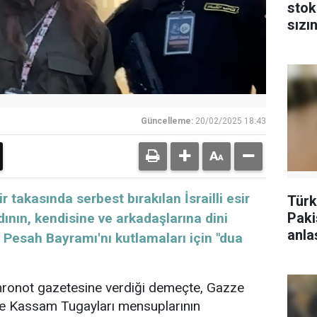
stok
sızın
Güncelleme:
20/02/2025 18:43
r takasında serbest bırakılan İsrailli esir
Türk
Paki
ının, kendisine ve arkadaşlarına dini
anla
ve Pesah Bayramı'nı kutlamaları için "dua
Ahronot gazetesine verdiği demeçte, Gazze
çte Kassam Tugayları mensuplarının