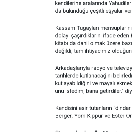
kendilerine aralarında Yahudiler
da bulunduğu çeşitli eşyalar verdi
Kassam Tugayları mensuplarının
dolayı şaşırdıklarını ifade eden
kitabı da dahil olmak üzere bazı
değildi, tam ihtiyacımız olduğund
Arkadaşlarıyla radyo ve televiz
tarihlerde kutlanacağını belirle
kutlayabildiğini ve mayalı ekmek
unu istedim, bana getirdiler." di
Kendisini esir tutanların “dinda
Berger, Yom Kippur ve Ester Oruc