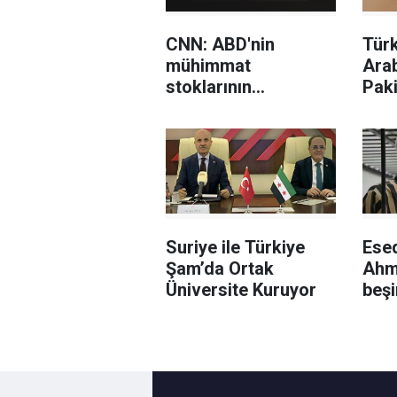
CNN: ABD'nin
Türk
mühimmat
Arab
stoklarının
Paki
tükendiğine dair
sav
sızıntılar İran'ı
imz
cesaretlendirebilir
Suriye ile Türkiye
Ese
Şam’da Ortak
Ahm
Üniversite Kuruyor
beş
yapı