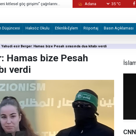
35 °C
i kitlesel göç girişimi" çağrılarını
ABD'de çocukların ruh sağlığı krizindeki s
milyon dolar ceza
m Düşüncesi
Haksöz Okulu
Etkinlik-Eylem
Röportaj
Basın Açıklaması
Yahudi esir Berger: Hamas bize Pesah sırasında dua kitabı verdi
r: Hamas bize Pesah
İsla
bı verdi
CNN