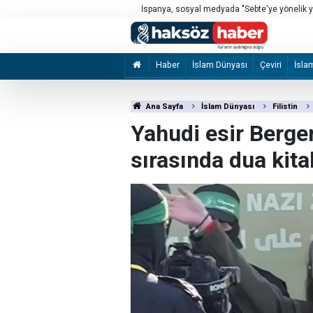
mi düştü?
İspanya, sosyal medyada "Sebte'ye yönelik yen
soruşturuyor
Haber
İslam Dünyası
Çeviri
İsla
Ana Sayfa
İslam Dünyası
Filistin
Yahudi esir Berge
sırasında dua kita