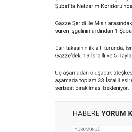
Şubat'ta Netzarim Koridoru'ndan
Gazze Şeridi ile Mısır arasındak
süren işgalinin ardından 1 Şubat't
Esir takasının ilk altı turunda, İs
Gazze'deki 19 İsrailli ve 5 Taylan
Üç aşamadan oluşacak ateşkes 
aşamada toplam 33 İsrailli esire 
serbest bırakılması bekleniyor.
HABERE
YORUM 