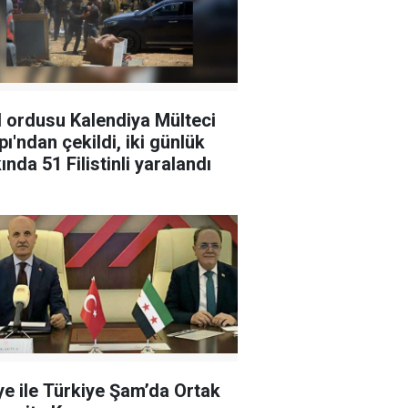
l ordusu Kalendiya Mülteci
ı'ndan çekildi, iki günlük
ında 51 Filistinli yaralandı
ye ile Türkiye Şam’da Ortak