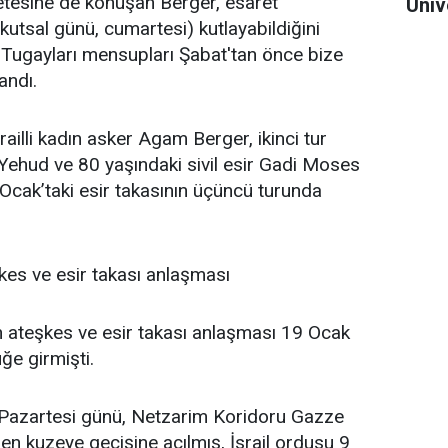
zetesine de konuşan Berger, esaret
Üniv
 kutsal günü, cumartesi) kutlayabildiğini
 Tugayları mensupları Şabat'tan önce bize
andı.
railli kadın asker Agam Berger, ikinci tur
Yehud ve 80 yaşındaki sivil esir Gadi Moses
 Ocak’taki esir takasının üçüncü turunda
eşkes ve esir takası anlaşması
an ateşkes ve esir takası anlaşması 19 Ocak
ğe girmişti.
azartesi günü, Netzarim Koridoru Gazze
yden kuzeye geçişine açılmış, İsrail ordusu 9