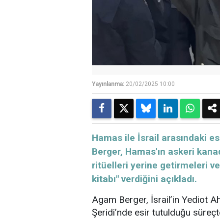
Yayınlanma:
20/02/2025 10:00
Hamas ile İsrail arasındaki esi
Berger, Hamas'ın askeri kanad
ritüelleri yerine getirmeleri 
kitabı" verdiğini açıkladı.
Agam Berger, İsrail’in Yediot 
Şeridi’nde esir tutulduğu süre