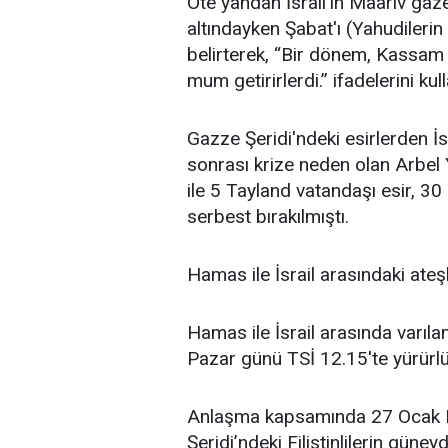
Öte yandan İsrail’in Maariv ga
altındayken Şabat'ı (Yahudilerin
belirterek, “Bir dönem, Kassam
mum getirirlerdi.” ifadelerini kull
Gazze Şeridi'ndeki esirlerden İs
sonrası krize neden olan Arbel 
ile 5 Tayland vatandaşı esir, 30
serbest bırakılmıştı.
⁠⁠Hamas ile İsrail arasındaki at
Hamas ile İsrail arasında varıl
Pazar günü TSİ 12.15'te yürürlü
Anlaşma kapsamında 27 Ocak P
Şeridi’ndeki Filistinlilerin güne