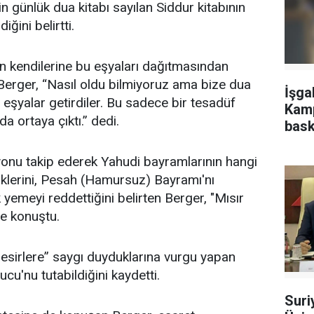
in günlük dua kitabı sayılan Siddur kitabının
ğini belirtti.
 kendilerine bu eşyaları dağıtmasından
 Berger, “Nasıl oldu bilmiyoruz ama bize dua
İşga
 eşyalar getirdiler. Bu sadece bir tesadüf
Kamp
a ortaya çıktı.” dedi.
bask
yonu takip ederek Yahudi bayramlarının hangi
diklerini, Pesah (Hamursuz) Bayramı'nı
 yemeyi reddettiğini belirten Berger, "Mısır
ye konuştu.
r esirlere” saygı duyduklarına vurgu yapan
u'nu tutabildiğini kaydetti.
Suri