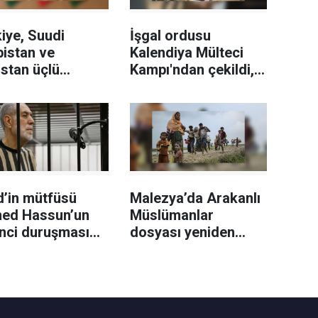
iye, Suudi
İşgal ordusu
istan ve
Kalendiya Mülteci
stan üçlü
Kampı'ndan çekildi,
unma anlaşması
iki günlük baskında
alayacak
51 Filistinli yaralandı
d’in mütfüsü
Malezya’da Arakanlı
ed Hassun’un
Müslümanlar
inci duruşması
dosyası yeniden
ldı
gündemde